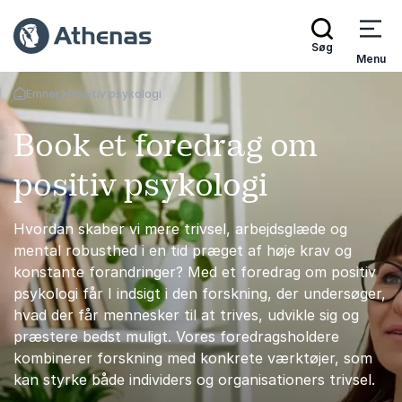
Søg
Menu
Emner
Positiv psykologi
Tilbage til forsiden
Book et foredrag om
positiv psykologi
Hvordan skaber vi mere trivsel, arbejdsglæde og
mental robusthed i en tid præget af høje krav og
konstante forandringer? Med et foredrag om positiv
psykologi får I indsigt i den forskning, der undersøger,
hvad der får mennesker til at trives, udvikle sig og
præstere bedst muligt. Vores foredragsholdere
kombinerer forskning med konkrete værktøjer, som
kan styrke både individers og organisationers trivsel.