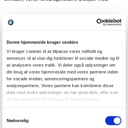
Forskningen bag trivsel og lykke
Hvad skaber egentlig et godt liv? Og hvilke faktorer
har størst betydning for menneskers trivsel? Positiv
Denne hjemmeside bruger cookies
psykologi bygger på årtiers forskning i lykke,
motivation og menneskelig udvikling.
Hans Henrik
Vi bruger cookies til at tilpasse vores indhold og
Knoop
, som er en af Danmarks mest anerkendte
annoncer, til at vise dig funktioner til sociale medier og til
eksperter inden for positiv psykologi, giver indsigt i
at analysere vores trafik. Vi deler også oplysninger om
den forskning, der forklarer, hvorfor nogle
din brug af vores hjemmeside med vores partnere inden
mennesker trives bedre end andre, og hvordan vi kan
for sociale medier, annonceringspartnere og
styrke vores mentale velbefindende.
analysepartnere. Vores partnere kan kombinere disse
data med andre oplysninger, du har givet dem, eller som
de har indsamlet fra din brug af deres tjenester.
Arbejdsglæde og motivation i
Samtykkevalg
praksis
Nødvendig
Trivsel på arbejdspladsen handler om meget mere end