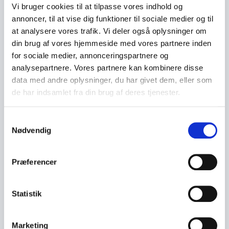
Vi bruger cookies til at tilpasse vores indhold og
annoncer, til at vise dig funktioner til sociale medier og til
at analysere vores trafik. Vi deler også oplysninger om
Hvorfor vælge Rikke Viemose som
din brug af vores hjemmeside med vores partnere inden
foredragsholder?
for sociale medier, annonceringspartnere og
Et foredrag med Rikke Viemose er en oplevelse, der
analysepartnere. Vores partnere kan kombinere disse
både underholder og udfordrer. Hun leverer:
data med andre oplysninger, du har givet dem, eller som
de har indsamlet fra din brug af deres tjenester.
Skarpe, aktuelle og tankevækkende indsigter
Genkendelige og underholdende eksempler, der
Samtykkevalg
Nødvendig
vækker refleksion
Konkrete bud på, hvordan vi kan skabe et mere
Præferencer
inkluderende samfund
Hun tilpasser altid sine foredrag til målgruppen –
Statistik
uanset om det er ledere, medarbejdere, studerende
eller organisationer.
Marketing