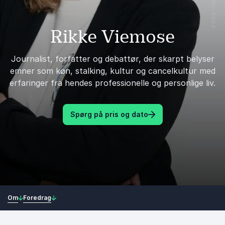
Rikke Viemose
Journalist, forfatter og debattør, der skarpt belyser
emner som køn, stalking, kultur og cancelkultur med
erfaringer fra hendes professionelle og personlige liv.
Spørg på pris og dato
Om
Foredrag