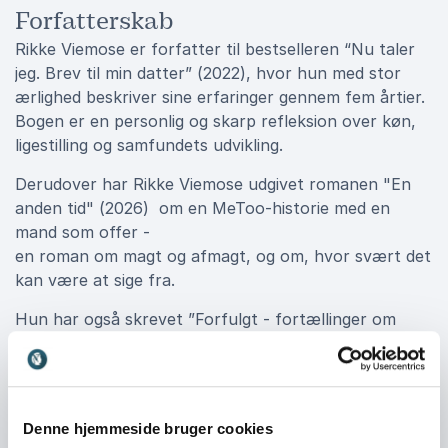
Forfatterskab
Rikke Viemose er forfatter til bestselleren “Nu taler
jeg. Brev til min datter” (2022), hvor hun med stor
ærlighed beskriver sine erfaringer gennem fem årtier.
Bogen er en personlig og skarp refleksion over køn,
ligestilling og samfundets udvikling.
Derudover har Rikke Viemose udgivet romanen "En
anden tid" (2026) om en MeToo-historie med en
mand som offer -
en roman om magt og afmagt, og om, hvor svært det
kan være at sige fra.
Hun har også skrevet ”Forfulgt - fortællinger om
stalking”, hvor hun sætter fokus på stalking og de
voldsomme konsekvenser, det kan have for dem, der
rammes. Med bogen giver hun stemme til et emne,
der ofte er omgærdet af tavshed, men som har stor
Denne hjemmeside bruger cookies
betydning for både den enkelte og samfundet.