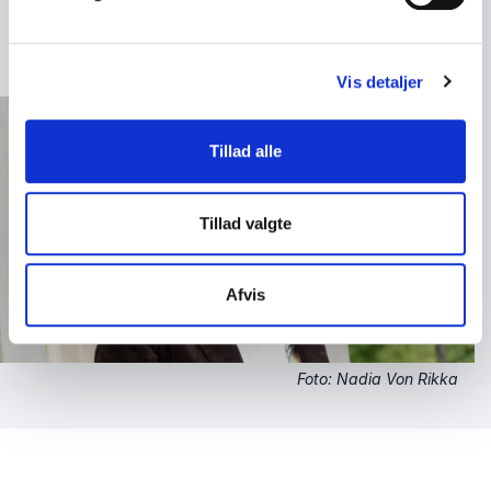
+
Læs mere
Book Rikke Viemose til jeres næste
event
Vis detaljer
Hvis I ønsker et foredrag, der giver nye perspektiver
på køn, kultur, stalking og samfund, er Rikke Viemose
Tillad alle
det oplagte valg. Hun formår at skabe dialog og
engagement, og hendes foredrag er lige dele
inspirerende og vedkommende.
Tillad valgte
Afvis
Foto: Nadia Von Rikka