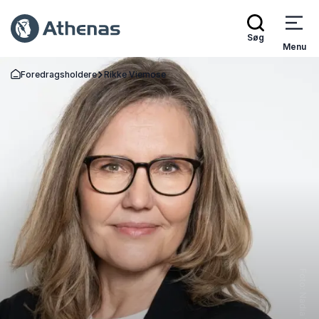
Søg
Menu
Foredragsholdere
Rikke Viemose
Tilbage til forsiden
Foto: Nadia Von Rikka