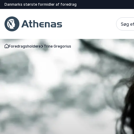
Danmarks største formidler af foredrag
Søg ef
Foredragsholdere
Trine Gregorius
Tilbage til forsiden