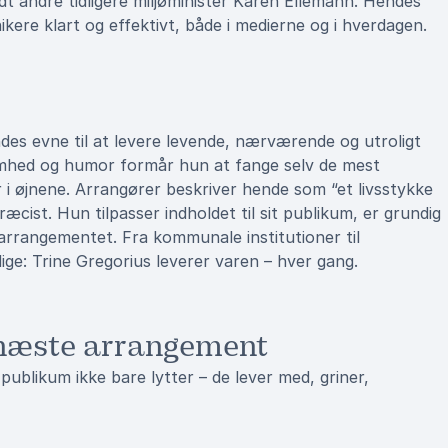
t andre tidligere miljøminister Karen Ellemann. Hendes
ikere klart og effektivt, både i medierne og i hverdagen.
des evne til at levere levende, nærværende og utroligt
remhed og humor formår hun at fange selv de mest
r i øjnene. Arrangører beskriver hende som “et livsstykke
cist. Hun tilpasser indholdet til sit publikum, er grundig
 arrangementet. Fra kommunale institutioner til
ige: Trine Gregorius leverer varen – hver gang.
s næste arrangement
 publikum ikke bare lytter – de lever med, griner,