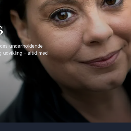
s
ndes underholdende
udvikling – altid med