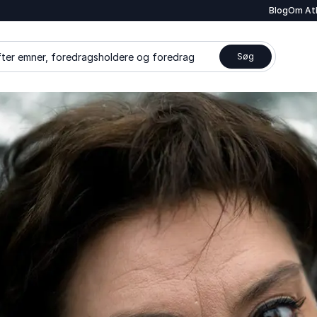
Blog
Om At
ter emner, foredragsholdere og foredrag
Søg