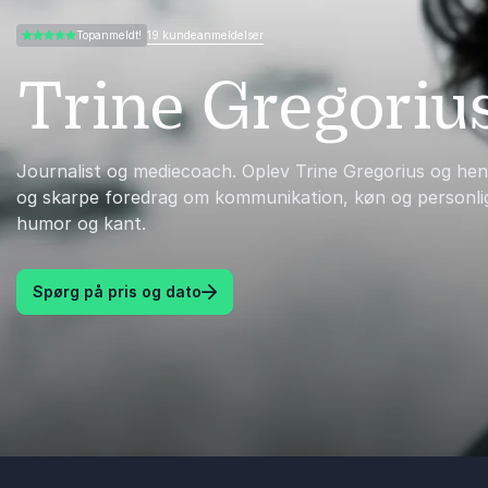
19 kundeanmeldelser
Topanmeldt!
5.00 ud af 5
Trine Gregoriu
Journalist og mediecoach. Oplev Trine Gregorius og he
og skarpe foredrag om kommunikation, køn og personlig 
humor og kant.
Spørg på pris og dato