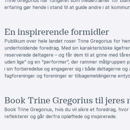
Trine Gregorius har fungeret som medietræner for bland
erfaring gør hende i stand til at guide andre i at kommun
En inspirerende formidler
Publikum over hele landet roser Trine Gregorius for hen
underholdende foredrag. Med sin karakteristiske ligef
reserverede deltagere – og får dem til at grine med tåre
uden lige” og en “performer”, der rammer målgruppen præ
i sin forberedelse og engagerer sig i både deltagerne og
fagforeninger og foreninger er tilbagemeldingerne entyd
Book Trine Gregorius til jere
Book Trine Gregorius, hvis du vil sikre et foredrag, hvor
reflekterer og går derfra opløftede og inspirerede.