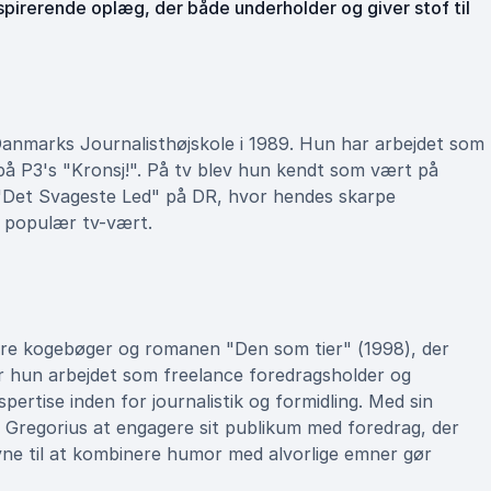
nspirerende oplæg, der både underholder og giver stof til
a Danmarks Journalisthøjskole i 1989. Hun har arbejdet som
på P3's "Kronsj!". På tv blev hun kendt som vært på
"Det Svageste Led" på DR, hvor hendes skarpe
n populær tv-vært.
lere kogebøger og romanen "Den som tier" (1998), der
r hun arbejdet som freelance foredragsholder og
ertise inden for journalistik og formidling. Med sin
ne Gregorius at engagere sit publikum med foredrag, der
evne til at kombinere humor med alvorlige emner gør