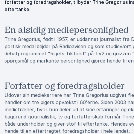
forfatter og foredragsholder, tilbyder Trine Gregorius i
eftertanke.
En alsidig mediepersonlighed
Trine Gregorius, født i 1957, er uddannet journalist fr
politisk medarbejder på Radioavisen og som studievært 
debatprogrammet "Rigets Tilstand" på TV2 og quizzen 
spørgsmål og markante personlighed gjorde hende til e
Forfatter og foredragsholder
Udover sin mediekarriere har Trine Gregorius udgivet f
handler om tre pigers opvækst i 60'erne. Siden 2003 ha
medietræner, hvor hun deler ud af sine erfaringer og eksp
baggrund i journalistik, tv og forfatterskab formår Tri
både underholder og giver stof til eftertanke. Hendes 
hende til en eftertragtet foredragsholder i hele landet.