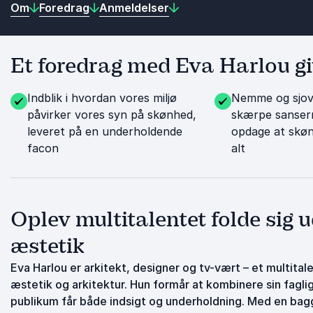
Om
Foredrag
Anmeldelser
Et foredrag med Eva Harlou giv
Indblik i hvordan vores miljø
Nemme og sjov
påvirker vores syn på skønhed,
skærpe sansern
leveret på en underholdende
opdage at skøn
facon
alt
Oplev multitalentet folde sig 
æstetik
Eva Harlou er arkitekt, designer og tv-vært – et multita
æstetik og arkitektur. Hun formår at kombinere sin fag
publikum får både indsigt og underholdning. Med en bag