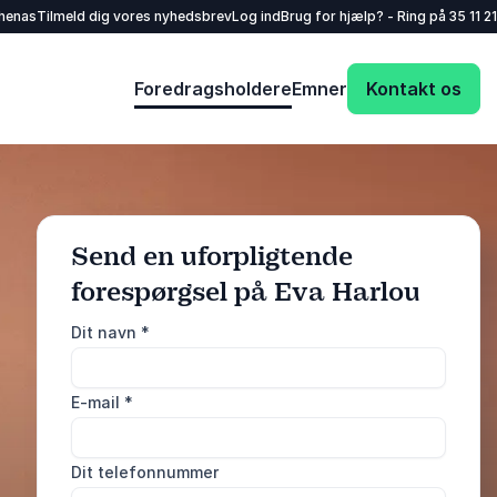
henas
Tilmeld dig vores nyhedsbrev
Log ind
Brug for hjælp? - Ring på
35 11 21
Foredragsholdere
Emner
Kontakt os
Send en uforpligtende
forespørgsel på Eva Harlou
: @Model.ProfileF
Send forespørgsel
Dit navn
*
Eller ring
E-mail
*
35 11 21 31
Dit telefonnummer