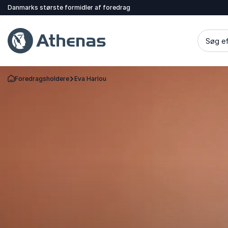
Danmarks største formidler af foredrag
Søg ef
Foredragsholdere
Eva Harlou
Tilbage til forsiden