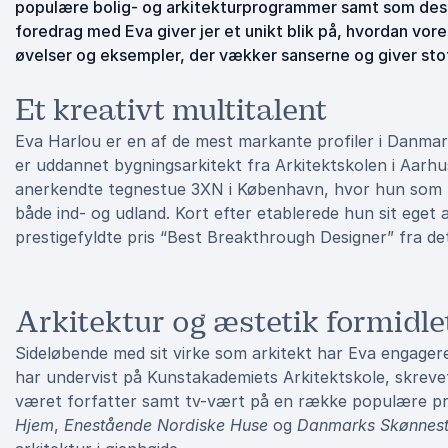
populære bolig- og arkitekturprogrammer samt som desig
foredrag med Eva giver jer et unikt blik på, hvordan vo
øvelser og eksempler, der vækker sanserne og giver stof 
Et kreativt multitalent
Eva Harlou er en af de mest markante profiler i Danmar
er uddannet bygningsarkitekt fra Arkitektskolen i Aarhus
anerkendte tegnestue 3XN i København, hvor hun som le
både ind- og udland. Kort efter etablerede hun sit eget 
prestigefyldte pris “Best Breakthrough Designer” fra de
Arkitektur og æstetik formidlet 
Sideløbende med sit virke som arkitekt har Eva engageret
har undervist på Kunstakademiets Arkitektskole, skrevet
været forfatter samt tv-vært på en række populære 
Hjem
,
Enestående Nordiske Huse
og
Danmarks Skønnes