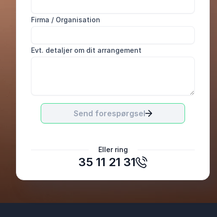
Firma / Organisation
Evt. detaljer om dit arrangement
Send forespørgsel
Michéle Hicks
Eller ring
Event Organisation (Pty) Ltd
35 11 21 31