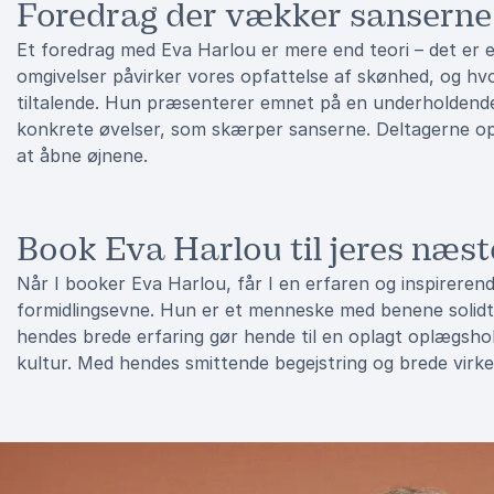
Foredrag der vækker sanserne
Et foredrag med Eva Harlou er mere end teori – det er e
omgivelser påvirker vores opfattelse af skønhed, og hv
tiltalende. Hun præsenterer emnet på en underholdende 
konkrete øvelser, som skærper sanserne. Deltagerne opd
at åbne øjnene.
Book Eva Harlou til jeres næst
Når I booker Eva Harlou, får I en erfaren og inspireren
formidlingsevne. Hun er et menneske med benene solidt p
hendes brede erfaring gør hende til en oplagt oplægshol
kultur. Med hendes smittende begejstring og brede virke 