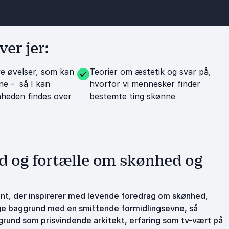
er jer:
e øvelser, som kan
Teorier om æstetik og svar på,
e - så I kan
hvorfor vi mennesker finder
heden findes over
bestemte ting skønne
ud og fortælle om skønhed og
lent, der inspirerer med levende foredrag om skønhed,
lige baggrund med en smittende formidlingsevne, så
grund som prisvindende arkitekt, erfaring som tv-vært på