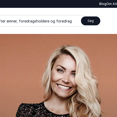
Blog
Om At
ter emner, foredragsholdere og foredrag
Søg