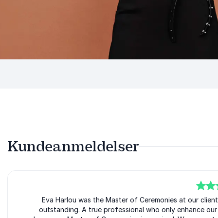
Kundeanmeldelser
5
ud af
Eva Harlou was the Master of Ceremonies at our clien
5
outstanding. A true professional who only enhance ou