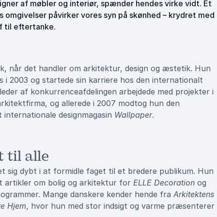
ner af møbler og interiør, spænder hendes virke vidt. Et
res omgivelser påvirker vores syn på skønhed – krydret med
til eftertanke.
k, når det handler om arkitektur, design og æstetik. Hun
 i 2003 og startede sin karriere hos den internationalt
der af konkurrenceafdelingen arbejdede med projekter i
arkitektfirma, og allerede i 2007 modtog hun den
t internationale designmagasin
Wallpaper
.
til alle
 sig dybt i at formidle faget til et bredere publikum. Hun
 artikler om bolig og arkitektur for
ELLE Decoration
og
programmer. Mange danskere kender hende fra
Arkitektens
te Hjem
, hvor hun med stor indsigt og varme præsenterer