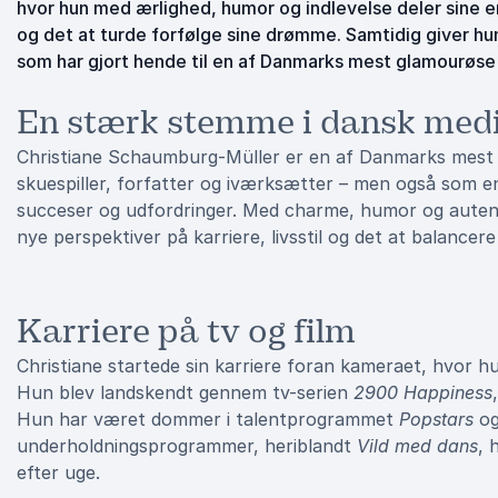
hvor hun med ærlighed, humor og indlevelse deler sine e
og det at turde forfølge sine drømme. Samtidig giver hun
som har gjort hende til en af Danmarks mest glamourøse
En stærk stemme i dansk medie
Christiane Schaumburg-Müller er en af Danmarks mest a
skuespiller, forfatter og iværksætter – men også som en
succeser og udfordringer. Med charme, humor og autent
nye perspektiver på karriere, livsstil og det at balancere e
Karriere på tv og film
Christiane startede sin karriere foran kameraet, hvor h
Hun blev landskendt gennem tv-serien
2900 Happiness
Hun har været dommer i talentprogrammet
Popstars
og
underholdningsprogrammer, heriblandt
Vild med dans
, 
efter uge.