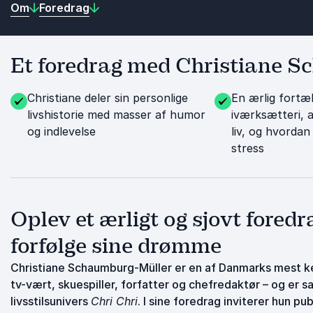
Om
Foredrag
Et foredrag med Christiane Sc
Christiane deler sin personlige
En ærlig fortæ
livshistorie med masser af humor
iværksætteri, a
og indlevelse
liv, og hvorda
stress
Oplev et ærligt og sjovt fored
forfølge sine drømme
Christiane Schaumburg-Müller er en af Danmarks mest ke
tv-vært, skuespiller, forfatter og chefredaktør – og er
livsstilsunivers
Chri Chri
. I sine foredrag inviterer hun p