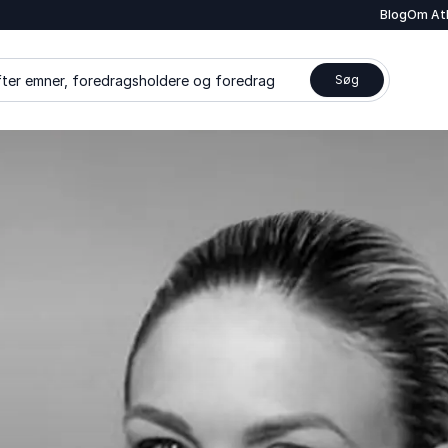
Blog
Om At
ter emner, foredragsholdere og foredrag
Søg