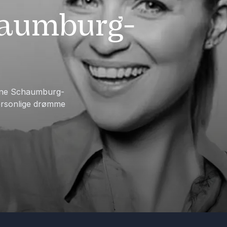
haumburg-
iane Schaumburg-
personlige drømme