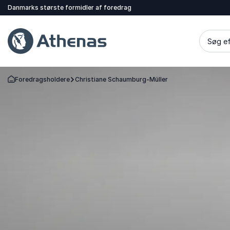
Danmarks største formidler af foredrag
Søg ef
Foredragsholdere
Christiane Schaumburg-Müller
Tilbage til forsiden