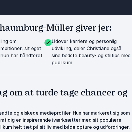
haumburg-Müller giver jer:
lling om
Udover karriere og personlig
mbitioner, sit eget
udvikling, deler Christiane også
n hun har håndteret
sine bedste beauty- og stiltips med
publikum
rag om at turde tage chancer og
ndte og elskede medieprofiler. Hun har markeret sig som
 samtidig en inspirerende iværksætter med sit populære
ublikum helt tæt på sit liv med både opture og udfordringer,