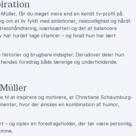
iration
üller, får du meget mere end en kendt tv-profil på
om et liv fyldt med ambitioner, risikovillighed og hårdt
stresshåndtering, iværksætteri og det at balancere
selv har turdet tage chancer – og hvad hun har lært
historier og brugbare indsigter. Derudover deler hun
ør hendes foredrag både lærerige og underholdende.
Müller
e til at inspirere og motivere, er Christiane Schaumburg-
gementer, hvor der ønskes en kombination af humor,
t – og oplev en foredragsholder, der tør være personlig,
rømme.