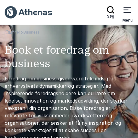
Søg
Menu
Emner
Business
Tilbage til forsiden
Book et foredrag om
business
Foredrag om business giver værdifuld indsigt i
erhvervslivets dynamikker og strategier. Med
inspirerende foredragsholdere kan du lære om
ledelse, innovation og markedsudvikling, der styrker
væksten i din organisation. Disse foredrag er
relevante for virksomheder, iværksættere og
organisationer, der ønsker at få ny inspiration og
konkrete værktøjer til at skabe succes i en
konkurrencepræget verden.