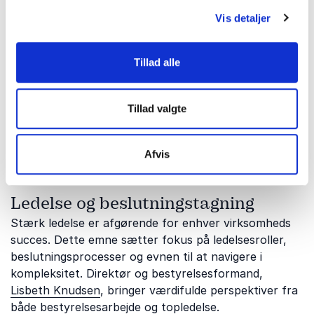
Innovation og disruption
Vis detaljer
Forandringer sker hurtigere end nogensinde før, og
virksomheder skal kunne tilpasse sig nye teknologier
og markedsvilkår. Dette emne handler om innovation,
Tillad alle
disruption og evnen til at tænke nyt.
Serieiværksætter og CEO,
Jakob Neua
, bidrager med
Tillad valgte
konkrete erfaringer fra iværksætterverdenen og
giver indsigt i, hvordan man skaber vækst i en
omskiftelig virkelighed.
Afvis
Ledelse og beslutningstagning
Stærk ledelse er afgørende for enhver virksomheds
succes. Dette emne sætter fokus på ledelsesroller,
beslutningsprocesser og evnen til at navigere i
kompleksitet. Direktør og bestyrelsesformand,
Lisbeth Knudsen
, bringer værdifulde perspektiver fra
både bestyrelsesarbejde og topledelse.