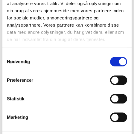
vækst og konkurrenceevne. Uanset om fokus er på
at analysere vores trafik. Vi deler også oplysninger om
at styrke medarbejdernes motivation, udvikle en
din brug af vores hjemmeside med vores partnere inden
stærk forretningsplan eller forberede virksomheden
for sociale medier, annonceringspartnere og
på fremtidens udfordringer, er foredrag om business
analysepartnere. Vores partnere kan kombinere disse
en oplagt mulighed for at tage virksomheden til nye
data med andre oplysninger, du har givet dem, eller som
højder.
de har indsamlet fra din brug af deres tjenester.
Samtykkevalg
Strategi og forretningsudvikling
Nødvendig
Hvordan skaber man en stærk og bæredygtig
forretning? Dette emne fokuserer på strategi,
Præferencer
positionering og udvikling af forretningsmodeller, der
kan sikre vækst og stabilitet.
Michael N. Wilkens
, der
er anerkendt strategi- og innovationsekspert er et
Statistik
oplagt valg, da han arbejder med at opbygge robuste
strategier og styrke virksomheders konkurrenceevne.
Marketing