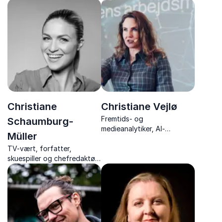
Christiane
Christiane Vejlø
Fremtids- og
Schaumburg-
medieanalytiker, AI-
Müller
analytiker, forfatter og
TV-vært, forfatter,
bestyrelsesmedlem med
skuespiller og chefredaktør
ekspertise i mødet mellem
Christiane Schaumburg-
mennesket og kunstig
Müller inspirerer med
intelligens.
foredrag om karriere, livsstil
og personlige drømme