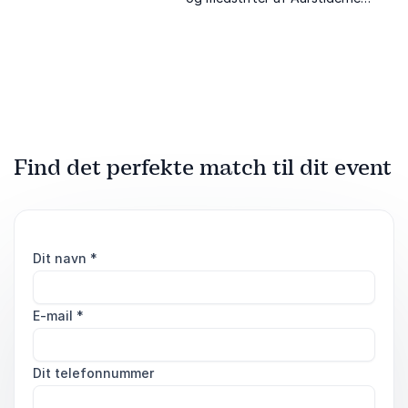
opbygger robuste
med bæredygtige visioner og
forretningsmodeller, stabil
fokus på klima, fællesskab og
omsætning og øger
samfund
langsigtet konkurrenceevne.
Find det perfekte match til dit event
Dit navn
*
E-mail
*
Dit telefonnummer