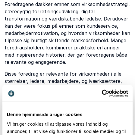
Foredragene dækker emner som virksomhedsstrategi,
bæredygtig forretningsudvikling, digital
transformation og værdiskabende ledelse. Derudover
kan der være fokus på emner som kundeservice,
medarbejdermotivation, og hvordan virksomheder kan
tilpasse sig hurtigt skiftende markedsforhold. Mange
foredragsholdere kombinerer praktiske erfaringer
med inspirerende historier, der gør foredragene både
relevante og engagerende.
Disse foredrag er relevante for virksomheder i alle
størrelser, ledere, medarbejdere, og iværksættere,
der ønsker at finde nye veje til succes. De kan
tilpasses til specifikke brancher og målgrupper og
tilbyder konkrete værktøjer og strategier, der kan
implementeres med det samme.
Denne hjemmeside bruger cookies
Med inspirerende foredragsholdere får deltagerne
Vi bruger cookies til at tilpasse vores indhold og
indsigt i trends, strategier og innovation, der kan drive
annoncer, til at vise dig funktioner til sociale medier og til