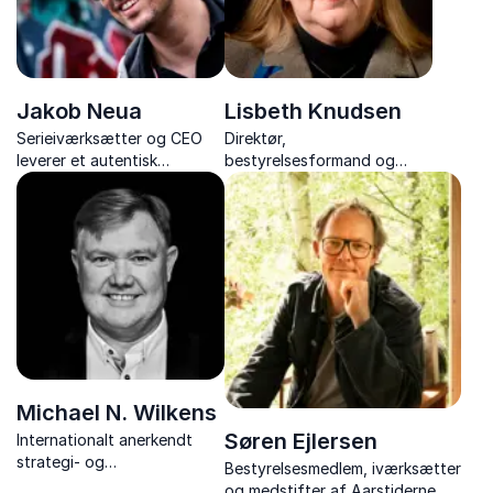
Jakob Neua
Lisbeth Knudsen
Serieiværksætter og CEO
Direktør,
leverer et autentisk
bestyrelsesformand og
foredrag om disruption,
professionelt
vækst og personlig ledelse i
bestyrelsesmedlem med
iværksætterverdenen.
indsigter i medier, ledelse,
strategi og samfundets
store udfordringer.
Michael N. Wilkens
Søren Ejlersen
Internationalt anerkendt
strategi- og
Bestyrelsesmedlem, iværksætter
innovationsekspert
og medstifter af Aarstiderne