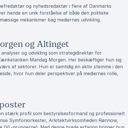
chefredaktør og nyhedsredaktør i flere af Danmarks
er hende en unik forståelse af både den politiske
smæssige mekanismer bag mediernes udvikling.
orgen og Altinget
analyser og udvikling som strategidirektør for
Tænketanken Mandag Morgen. Her beskæftiger hun sig
ærs af sektorer. Hun er samtidig en aktiv stemme i den
side, hvor hun deler perspektiver på mediernes rolle,
sposter
en stærk profil som bestyrelsesformand og professionelt
ense Symfoniorkester, Arkitektvirksomheden Rønnow,
e (VL-grupperne). Med denne brede erfaring bringer hun