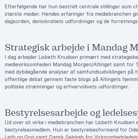
Efterfølgende har hun bestridt centrale stillinger som 
største medier. Hendes erfaringer fra mediebranchen giv
dagsorden, demokratiets udfordringer og de forretning
Strategisk arbejde i Mandag M
I dag arbejder Lisbeth Knudsen primært med strategiske 
medievirksomheden
Mandag Morgen/Altinget samt for 
med dybdegående analyser af samfundsudviklingen på tv
offentlige debat gennem faste blogs på Altingets hjemme
politiske strømninger og erhvervslivets udfordringer.
Bestyrelsesarbejde og ledelse
Ud over sit virke i mediebranchen har Lisbeth Knudsen 
bestyrelsesmedlem. Hun er bestyrelsesformand for Od
Leth og Gori samt Dansk Selskab for Virksomhedsledels