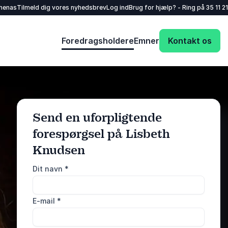
henas
Tilmeld dig vores nyhedsbrev
Log ind
Brug for hjælp? - Ring på
35 11 21
Foredragsholdere
Emner
Kontakt os
Send en uforpligtende
forespørgsel på Lisbeth
: @Model.ProfileF
Send forespørgsel
Knudsen
Dit navn
*
Eller ring
35 11 21 31
E-mail
*