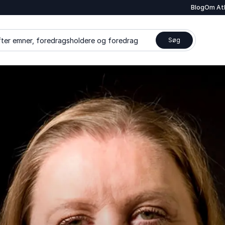
Blog
Om At
ter emner, foredragsholdere og foredrag
Søg