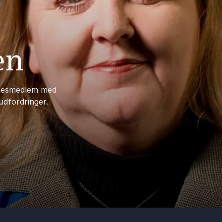
en
lsesmedlem med
udfordringer.