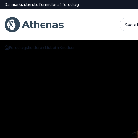
Danmarks største formidler af foredrag
Søg ef
Foredragsholdere
Lisbeth Knudsen
Tilbage til forsiden