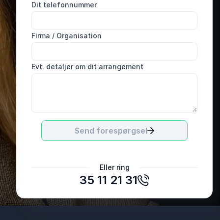
Dit telefonnummer
Firma / Organisation
Evt. detaljer om dit arrangement
Send forespørgsel
Tanja Ferslev
Eller ring
Den opsøgende indsats for uddannelse og
35 11 21 31
kompetenceudvikling