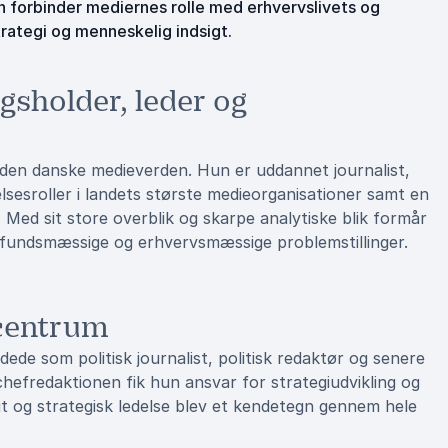
Hun forbinder mediernes rolle med erhvervslivets og
trategi og menneskelig indsigt.
sholder, leder og
 den danske medieverden. Hun er uddannet journalist,
lsesroller i landets største medieorganisationer samt en
 Med sit store overblik og skarpe analytiske blik formår
mfundsmæssige og erhvervsmæssige problemstillinger.
 centrum
ede som politisk journalist, politisk redaktør og senere
efredaktionen fik hun ansvar for strategiudvikling og
gt og strategisk ledelse blev et kendetegn gennem hele