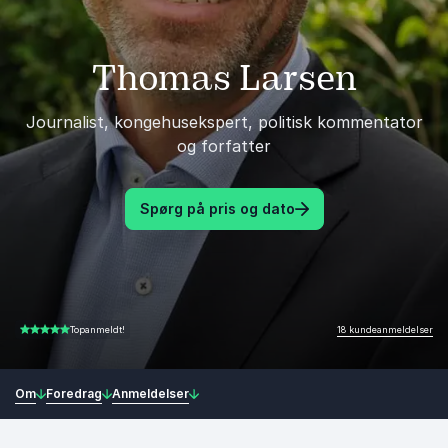
Thomas Larsen
Journalist, kongehusekspert, politisk kommentator
og forfatter
Spørg på pris og dato
18 kundeanmeldelser
Topanmeldt!
5.00 ud af 5
Om
Foredrag
Anmeldelser