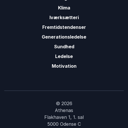
foredragsholder.
Klima
Malene Størup
Iværksætteri
Halsnæs Kommune
Thomas Larsen
Fremtidstendenser
Generationsledelse
Sundhed
Ledelse
Motivation
© 2026
Athenas
Flakhaven 1, 1. sal
5000 Odense C