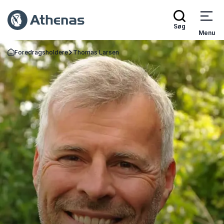
Søg
Menu
Foredragsholdere
Thomas Larsen
Tilbage til forsiden