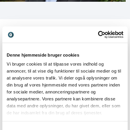
Kundeanmeldelser
Denne hjemmeside bruger cookies
Vi bruger cookies til at tilpasse vores indhold og
annoncer, til at vise dig funktioner til sociale medier og til
at analysere vores trafik. Vi deler også oplysninger om
5
ud af
Meget tilfreds. Et spændende og vedkommende
5
din brug af vores hjemmeside med vores partnere inden
foredrag.
for sociale medier, annonceringspartnere og
analysepartnere. Vores partnere kan kombinere disse
Pia Maria Moesby
data med andre oplysninger, du har givet dem, eller som
Brøndby Bibliotekerne
Thomas Larsen
de har indsamlet fra din brug af deres tjenester.
Samtykkevalg