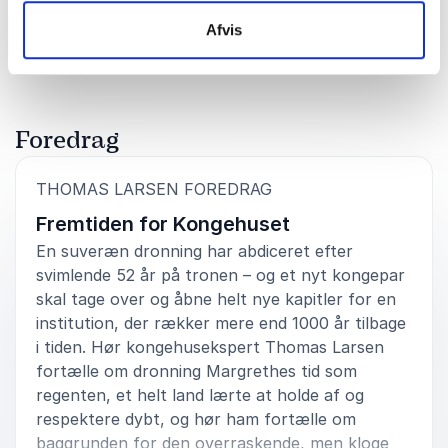
Bedømt
5.00
/5 baseret på
18
kundeanmeldelser
Afvis
5
Super professionel formidling baseret på indgående
ud af
5
kendskab og viden om kongehuset.
Arne Arildsen
Kulturhusforeningen i Arden / Mariagerfjord Bibliotekerne
Foredrag
Thomas Larsen
:
THOMAS LARSEN FOREDRAG
Fremtiden for Kongehuset
5
Utroligt spændende foredrag med Thomas, som man
ud af
5
kan mærke lever sig meget ind i det han fortæller om,
En suveræn dronning har abdiceret efter
og brænder for det. Vi har fået stor ros fra de
svimlende 52 år på tronen – og et nyt kongepar
deltagende for foredraget, og alle gik derfra lidt
skal tage over og åbne helt nye kapitler for en
klogere på hele situationen.
institution, der rækker mere end 1000 år tilbage
i tiden. Hør kongehusekspert Thomas Larsen
Ida Dahl
Zenit Consult
fortælle om dronning Margrethes tid som
Thomas Larsen
regenten, et helt land lærte at holde af og
respektere dybt, og hør ham fortælle om
baggrunden for den overraskende, men kloge