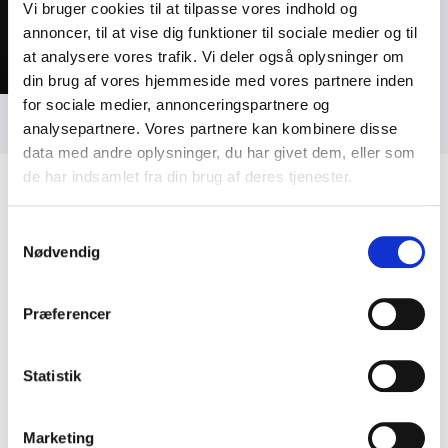
Vi bruger cookies til at tilpasse vores indhold og
annoncer, til at vise dig funktioner til sociale medier og til
at analysere vores trafik. Vi deler også oplysninger om
din brug af vores hjemmeside med vores partnere inden
for sociale medier, annonceringspartnere og
Foto: Tom McKenzie
analysepartnere. Vores partnere kan kombinere disse
data med andre oplysninger, du har givet dem, eller som
de har indsamlet fra din brug af deres tjenester.
Samtykkevalg
Nødvendig
Kundeanmeldelser
Præferencer
Statistik
5
ud af
En stor tak til Mia for et yderst vellykket og
5
professionelt foredrag. Hun var nærværende fra
start til slut, holdt fokus på de aftalte temaer og
formåede at inkludere alle i rummet på en naturlig og
Marketing