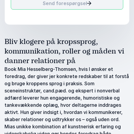
Send forespørgsel
Bliv klogere på kropssprog,
kommunikation, roller og måden vi
danner relationer på
Book Mia Hesselberg-Thomsen, hvis I ønsker et
foredrag, der giver jer konkrete redskaber til at forstå
og bruge kroppens sprog i praksis. Som
sceneinstruktør, cand.pæd. og ekspert i nonverbal
adfærd leverer hun engagerende, humoristiske og
tankevækkende oplæg, hvor deltagerne inddrages
aktivt. Hun giver indsigt i, hvordan vi kommunikerer,
skaber relationer og udtrykker os – også uden ord.
Mias unikke kombination af kunstnerisk erfaring og
videnskabelig viden gør hendes foredrag både