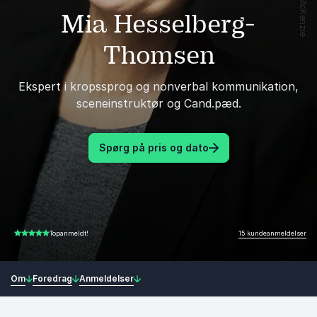
Mia Hesselberg-
Thomsen
Ekspert i kropssprog og nonverbal kommunikation,
sceneinstruktør og Cand.pæd.
Spørg på pris og dato
15 kundeanmeldelser
Topanmeldt!
4.93 ud af 5
Om
Foredrag
Anmeldelser