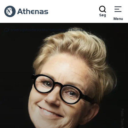
Søg
Menu
Foredragsholdere
Mia Hesselberg-Thomsen
Tilbage til forsiden
Foto: Tom McKenzie