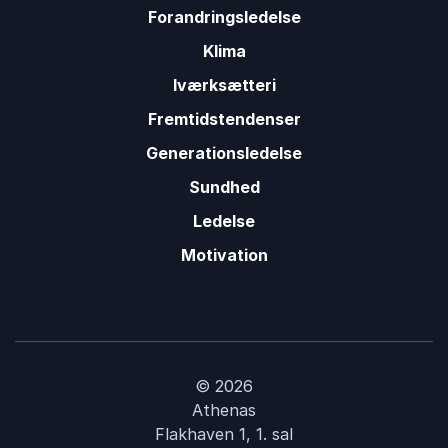
Lene Henriksen
Forandringsledelse
FSL
Mia Hesselberg-Thomsen
Klima
Iværksætteri
Fremtidstendenser
Generationsledelse
Sundhed
Ledelse
Motivation
© 2026
Athenas
Flakhaven 1, 1. sal