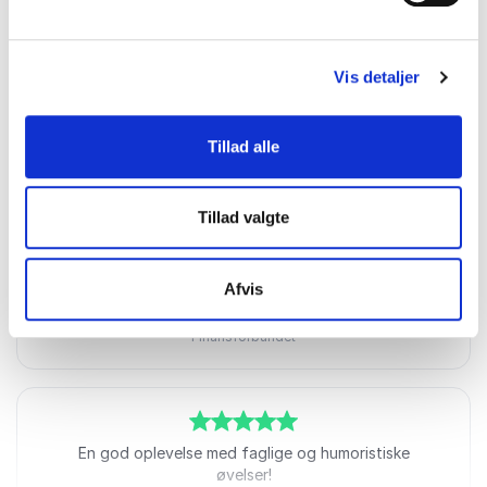
engagerende måde. Den tydelige røde tråd i
materialet gjorde budskaberne lette at følge og gav
stor værdi for deltagerne. Vi er meget tilfredse og vil
med glæde benytte Mia igen.
Vis detaljer
Mikkel
SFO Valhalla
Tillad alle
Mia Hesselberg-Thomsen
Tillad valgte
5
ud af
Foredraget var interessant, inspirerende og
5
inddragende - absolut topkarakter.
Afvis
Niels Jensen
Finansforbundet
Mia Hesselberg-Thomsen
5
ud af
En god oplevelse med faglige og humoristiske
5
øvelser!