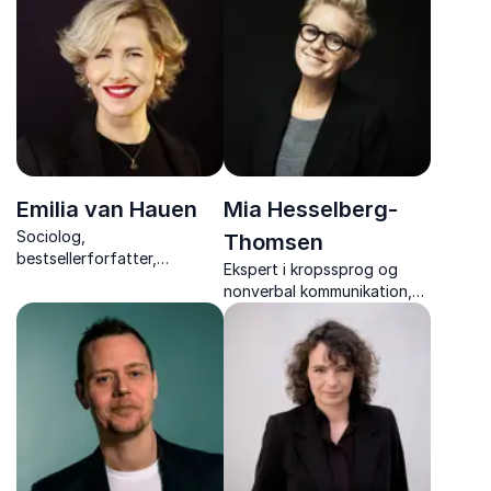
Emilia van Hauen
Mia Hesselberg-
Sociolog,
Thomsen
bestsellerforfatter,
Ekspert i kropssprog og
bestyrelsesmedlem og
nonverbal kommunikation,
TEDx- speaker
sceneinstruktør og
Cand.pæd.