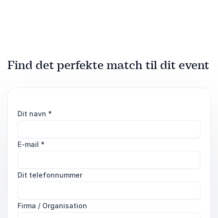
fremtidsforskning,
psykologi og megatrends
med dyb faglighed og
anderledes indsigt på
fremtidens usikkerheder og
muligheder.
Find det perfekte match til dit event
Dit navn
*
E-mail
*
Dit telefonnummer
Firma / Organisation