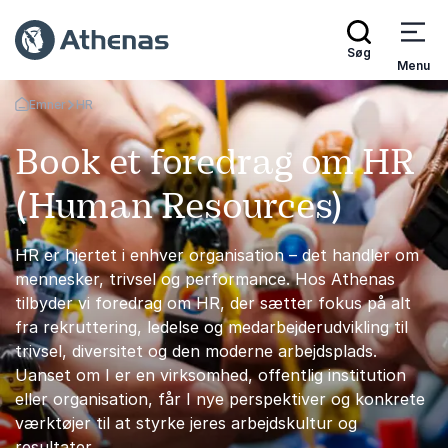
Søg
Menu
Emner
HR
Tilbage til forsiden
Book et foredrag om HR
(Human Resources)
HR er hjertet i enhver organisation – det handler om
mennesker, trivsel og performance. Hos Athenas
tilbyder vi foredrag om HR, der sætter fokus på alt
fra rekruttering, ledelse og medarbejderudvikling til
trivsel, diversitet og den moderne arbejdsplads.
Uanset om I er en virksomhed, offentlig institution
eller organisation, får I nye perspektiver og konkrete
værktøjer til at styrke jeres arbejdskultur og
resultater.