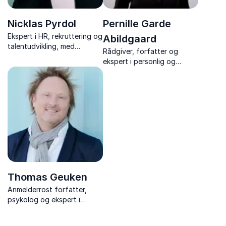
Nicklas Pyrdol
Pernille Garde
Ekspert i HR, rekruttering og
Abildgaard
talentudvikling, med
Rådgiver, forfatter og
inspirerende foredrag fyldt
ekspert i personlig og
med humor, evidens og
kollektiv effektivitet samt
værktøjer til stærkere
fleksibilitet, der giver jer
samarbejde og kultur.
værktøjer til mere tid,
trivsel, produktivitet og
resultater.
Thomas Geuken
Anmelderrost forfatter,
psykolog og ekspert i
fremtidsforskning
kombinerer