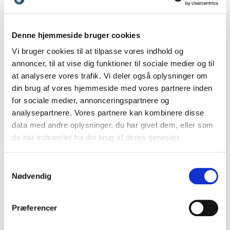
arbejdstiden, mere aktuelt. Rådgiver, forfatter og
ekspert
Pernille Garde Abildgaard
har undersøgt
erfaringerne fra en lang række danske virksomheder,
Denne hjemmeside bruger cookies
der har indført en 4-dages arbejdsuge uden
Vi bruger cookies til at tilpasse vores indhold og
lønnedgang. Hun bidrager med indsigter i, hvordan
annoncer, til at vise dig funktioner til sociale medier og til
kortere arbejdsuger kan styrke trivsel, øge
at analysere vores trafik. Vi deler også oplysninger om
effektivitet og skabe bedre balance – og hvad man
din brug af vores hjemmeside med vores partnere inden
som organisation bør overveje, før man kaster sig ud i
for sociale medier, annonceringspartnere og
modellen.
analysepartnere. Vores partnere kan kombinere disse
Foredragene stiller vigtige spørgsmål om
data med andre oplysninger, du har givet dem, eller som
produktivitet, fleksibilitet og fremtidens arbejdsliv –
de har indsamlet fra din brug af deres tjenester.
og sætter spot på de forandringer, der allerede er i
gang på det danske arbejdsmarked.
Samtykkevalg
Nødvendig
Ledelse og HR i forandringer
Præferencer
Led, tiltræk, fasthold og forstå de unge generationer
- og dermed fremtidens arbejdsmarked. Hvordan ser