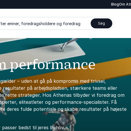
Blog
Om At
ter emner, foredragsholdere og foredrag
Søg
om performance
 gælder – uden at gå på kompromis med trivsel,
 resultater på arbejdspladsen, stærkere teams eller
de rette strategier. Hos Athenas tilbyder vi foredrag om
erter, eliteatleter og performance-specialister. Få
re deres fulde potentiale og skabe resultater på højeste
passer bedst til jeres behov.