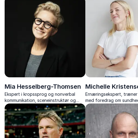
forfatter, der med friluftsliv inspirerer
samarbejde.
Mia Hesselberg-Thomsen
Michelle Kristens
Ekspert i kropssprog og nonverbal
Ernæringsekspert, træner
kommunikation, sceneinstruktør og
med foredrag om sundhed
Cand.pæd.
trivsel – altid med humor
konkrete råd