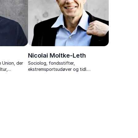
Nicolai Moltke-Leth
e Union, der
Sociolog, fondsstifter,
ltur,
ekstremsportsudøver og tidl.
jægersoldat, der inspirerer til
motivation, samarbejde og personlig
udvikling.