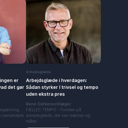
Arbejdsglæde
ingen er
Arbejdsglæde i hverdagen:
vad det gør
Sådan styrker I trivsel og tempo
uden ekstra pres
René Oehlenschlæger
egejstring,
FÆLLES TEMPO – Formlen på
e samarbejde
arbejdsglæde, der kan mærkes og
måles