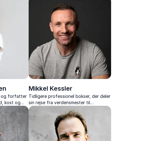
fritid og på job.
en
Mikkel Kessler
 og forfatter
Tidligere professionel bokser, der deler
, kost og
sin rejse fra verdensmester til
, nærvær og
inspirerende foredragsholder med
stærke indsigter om disciplin og mental
styrke