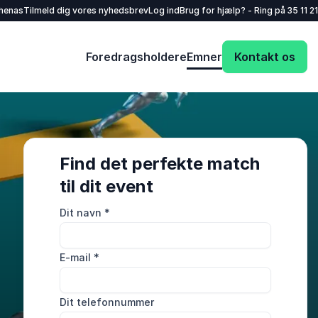
henas
Tilmeld dig vores nyhedsbrev
Log ind
Brug for hjælp? - Ring på
35 11 21
Foredragsholdere
Emner
Kontakt os
Find det perfekte match
til dit event
Dit navn
*
E-mail
*
Dit telefonnummer