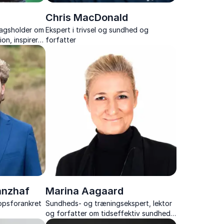
Chris MacDonald
agsholder om
Ekspert i trivsel og sundhed og
ion, inspirerer
forfatter
ejen til
relationer.
anzhaf
Marina Aagaard
ropsforankret
Sundheds- og træningsekspert, lektor
og forfatter om tidseffektiv sundhed
og træning, trivsel og motivation i