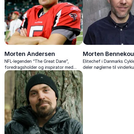
Morten Andersen
Morten Bennekou
NFL-legenden “The Great Dane”,
Elitechef i Danmarks Cykl
foredragsholder og inspirator med
deler nøglerne til vinderku
unikke indsigter fra en
talentudvikling og ledelse
verdensklassekarriere