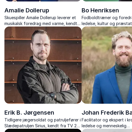
Amalie Dollerup
Bo Henriksen
Skuespiller Amalie Dollerup leverer et
Fodboldtræner og foredr
musikalsk foredrag med varme, kendte
ledelse, kultur og præstat
sange og levende historier.
med ærlige erfaringer og v
resultater gennem stærke 
Erik B. Jørgensen
Johan Frederik B
Tidligere jægersoldat og patruljefører i
Facilitator og ekspert i k
Slædepatruljen Sirius, kendt fra TV 2-
ledelse og menneskelig
seersuccesen “Korpset” og som
bæredygtighed.