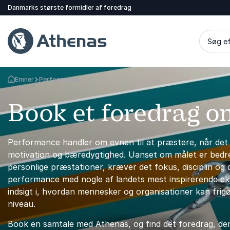
Danmarks største formidler af foredrag
Søg ef
Emner
Performance
Tilbage til forsiden
Book et foredrag 
Performance handler om evnen til at præstere, når det
motivation og bæredygtighed. Uanset om målet er bedre
personlige præstationer, kræver det fokus, disciplin og 
performance med nogle af landets mest inspirerende eksp
indsigt i, hvordan mennesker og organisationer kan frigø
niveau.
Book en samtale med Athenas, og find det foredrag, der 