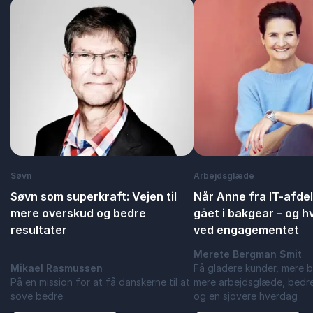
Søvn
Arbejdsglæde
Søvn som superkraft: Vejen til
Når Anne fra IT-afdel
mere overskud og bedre
gået i bakgear – og h
resultater
ved engagementet
Merete Bergman Smit
Mikael Rasmussen
Få gladere kunder, mere b
På en mission for at få danskerne til at
mere arbejdsglæde, bedr
sove bedre
og en sjovere hverdag