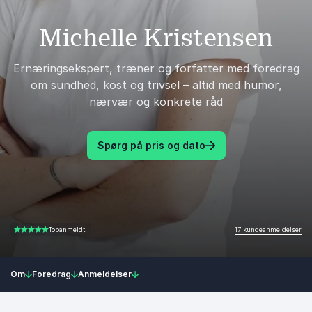
Michelle Kristensen
Ernæringsekspert, træner og forfatter med foredrag
om sundhed, kost og trivsel – altid med humor,
nærvær og konkrete råd
Spørg på pris og dato
17 kundeanmeldelser
Topanmeldt!
5.00 ud af 5
Om
Foredrag
Anmeldelser