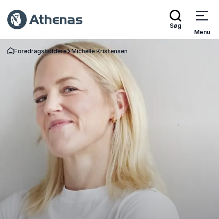
Søg
Menu
Foredragsholdere
Michelle Kristensen
Tilbage til forsiden