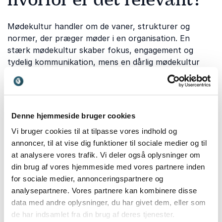
Mødekultur handler om de vaner, strukturer og
normer, der præger møder i en organisation. En
stærk mødekultur skaber fokus, engagement og
tydelig kommunikation, mens en dårlig mødekultur
kan føre til frustration, tidsspilde og manglende
produktivitet. I moderne arbejdsliv fylder møder mere
end nogensinde før – både fysisk og digitalt. Derfor er
det afgørende at skabe møder, der opleves som
Denne hjemmeside bruger cookies
relevante, effektive og værdiskabende. Foredrag om
Vi bruger cookies til at tilpasse vores indhold og
mødekultur giver indsigt i, hvordan man styrker
annoncer, til at vise dig funktioner til sociale medier og til
samarbejde og arbejdsglæde gennem bedre møder.
at analysere vores trafik. Vi deler også oplysninger om
din brug af vores hjemmeside med vores partnere inden
for sociale medier, annonceringspartnere og
Hvilke emner dækker vores
analysepartnere. Vores partnere kan kombinere disse
foredrag om mødekultur?
data med andre oplysninger, du har givet dem, eller som
de har indsamlet fra din brug af deres tjenester.
Foredrag om mødekultur kan tilpasses forskellige