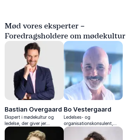
Mød vores eksperter –
Foredragsholdere om mødekultur
Bastian Overgaard
Bo Vestergaard
Ekspert i mødekultur og
Ledelses- og
ledelse, der giver jer
organisationskonsulent,
redskaber til færre
underviser, og forfatter, der
spildmøder og mere
er ekspert i fair proces og