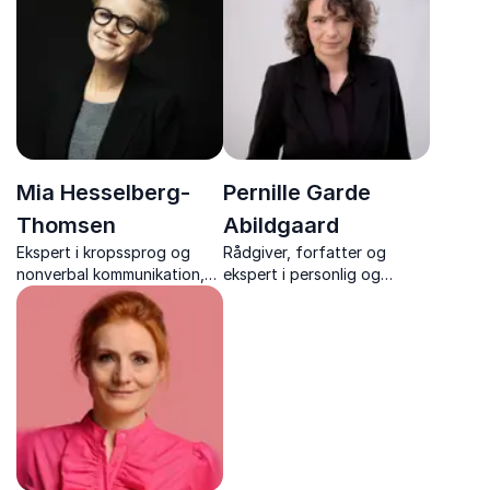
arbejdsglæde.
forandringsledelse
Mia Hesselberg-
Pernille Garde
Thomsen
Abildgaard
Ekspert i kropssprog og
Rådgiver, forfatter og
nonverbal kommunikation,
ekspert i personlig og
sceneinstruktør og
kollektiv effektivitet samt
Cand.pæd.
fleksibilitet, der giver jer
værktøjer til mere tid,
trivsel, produktivitet og
resultater.