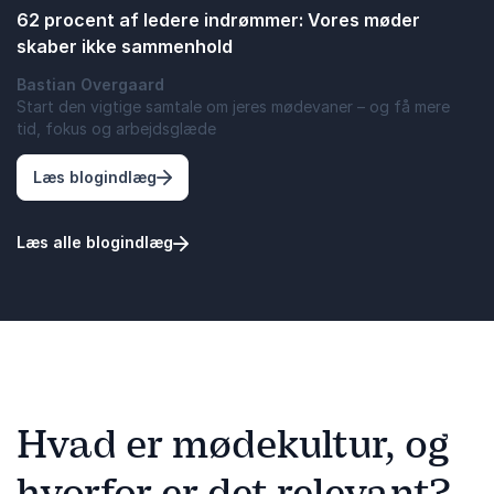
62 procent af ledere indrømmer: Vores møder
skaber ikke sammenhold
Bastian Overgaard
Start den vigtige samtale om jeres mødevaner – og få mere
tid, fokus og arbejdsglæde
: 62 procent af ledere indrømmer: Vores 
Læs blogindlæg
Læs alle blogindlæg
Hvad er mødekultur, og
hvorfor er det relevant?