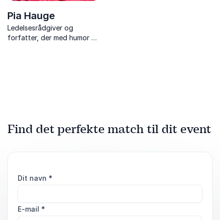
Pia Hauge
Ledelsesrådgiver og
forfatter, der med humor og
indsigt inspirerer til fokus,
pauser og et sundere
arbejdsliv.
Find det perfekte match til dit event
Dit navn
*
E-mail
*