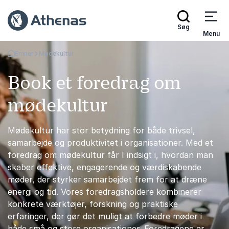
Søg
Menu
Emner
Mødekultur
Tilbage til forsiden
Book et foredrag om
mødekultur
Mødekultur har stor betydning for både trivsel,
samarbejde og produktivitet i organisationer. Med et
foredrag om mødekultur får I indsigt i, hvordan man
skaber effektive, engagerende og værdiskabende
møder, der styrker samarbejdet frem for at dræne
energi og tid. Vores foredragsholdere kombinerer
konkrete værktøjer, forskning og praktiske
erfaringer, der gør det muligt at forbedre møder i
både små og store organisationer. Foredragene er