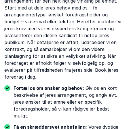
arrangement får den helt rigtige vinkling på emnet.
Start med at dele jeres behov med os – fx
arrangementstype, ønsket foredragsholder og
budget – via e-mail eller telefon. Herefter matcher vi
jeres krav med vores eksperters kompetencer og
præsenterer den ideelle kandidat til netop jeres
publikum. Når detaljerne er aftalt, udarbejder vi en
kontrakt, og så samarbejder vi om den videre
planlægning for at sikre en vellykket afvikling. Når
foredraget er afholdt følger vi selvfølgelig op, og
evaluerer på tilfredsheden fra jeres side. Book jeres
foredrag i dag.
Fortæl os om ønsker og behov:
Giv os en kort
beskrivelse af jeres arrangement, og angiv evt.
jeres ønsker til et emne eller en specifik
foredragsholder, så vi kan rådgive jer bedst
muligt.
Få en skræddersyet anbefaling:
Vores dygtige