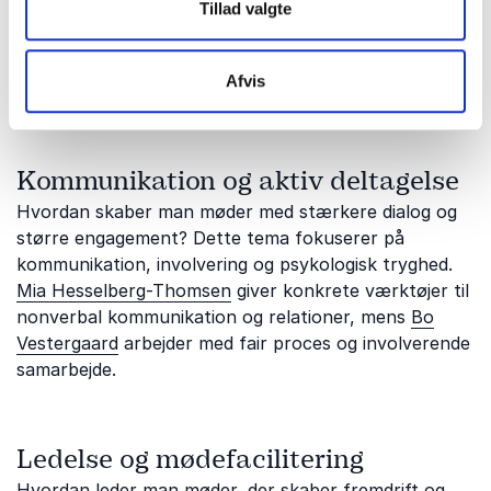
Tillad valgte
balance i en travl arbejdsdag.
Pia Hauge
inspirerer til
sundere arbejdsvaner, fokus og bedre mødeformer,
mens
Pernille Garde Abildgaard
arbejder med kollektiv
Afvis
effektivitet og fleksibilitet.
Kommunikation og aktiv deltagelse
Hvordan skaber man møder med stærkere dialog og
større engagement? Dette tema fokuserer på
kommunikation, involvering og psykologisk tryghed.
Mia Hesselberg-Thomsen
giver konkrete værktøjer til
nonverbal kommunikation og relationer, mens
Bo
Vestergaard
arbejder med fair proces og involverende
samarbejde.
Ledelse og mødefacilitering
Hvordan leder man møder, der skaber fremdrift og