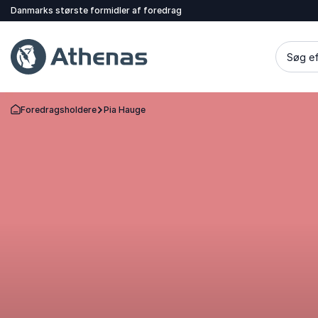
Danmarks største formidler af foredrag
Søg ef
Foredragsholdere
Pia Hauge
Tilbage til forsiden