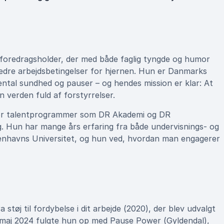
t foredragsholder, der med både faglig tyngde og humor
edre arbejdsbetingelser for hjernen. Hun er Danmarks
ntal sundhed og pauser – og hendes mission er klar: At
n verden fuld af forstyrrelser.
n for talentprogrammer som DR Akademi og DR
g. Hun har mange års erfaring fra både undervisnings- og
benhavns Universitet, og hun ved, hvordan man engagerer
tøj til fordybelse i dit arbejde (2020), der blev udvalgt
 I maj 2024 fulgte hun op med Pause Power (Gyldendal),