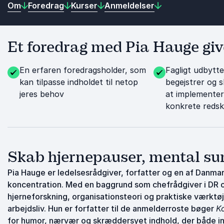
Om
Foredrag
Kurser
Anmeldelser
Et foredrag med Pia Hauge give
En erfaren foredragsholder, som
Fagligt udbytte
kan tilpasse indholdet til netop
begejstrer og s
jeres behov
at implemente
konkrete reds
Skab hjernepauser, mental su
Pia Hauge er ledelsesrådgiver, forfatter og en af Danm
koncentration. Med en baggrund som chefrådgiver i DR 
hjerneforskning, organisationsteori og praktiske værktøj
arbejdsliv. Hun er forfatter til de anmelderroste bøger
K
for humor, nærvær og skræddersyet indhold, der både insp