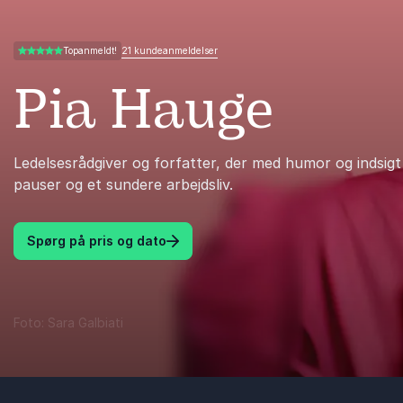
21 kundeanmeldelser
Topanmeldt!
4.95 ud af 5
Pia Hauge
Ledelsesrådgiver og forfatter, der med humor og indsigt i
pauser og et sundere arbejdsliv.
Spørg på pris og dato
Foto: Sara Galbiati