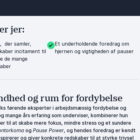
r jer:
, der samler,
Et underholdende foredrag om
kaber incitament til
hjernen og vigtigheden af pauser
re de mange
kaber
ndhed og rum for fordybelse
arks førende eksperter i arbejdsmæssig fordybelse og
og mange års erfaring som underviser, kombinerer hun
er til at skabe mere fokus, mindre stress og et sundere
ontorkoma
og
Pause Power
, og hendes foredrag er kendt
irerer og giver konkrete redskaber til at styrke trivsel