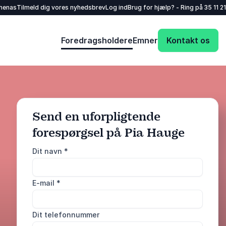
henas
Tilmeld dig vores nyhedsbrev
Log ind
Brug for hjælp? - Ring på
35 11 21
Foredragsholdere
Emner
Kontakt os
Send en uforpligtende
forespørgsel på Pia Hauge
: @Model.ProfileF
Send forespørgsel
Dit navn
*
Eller ring
E-mail
*
35 11 21 31
Dit telefonnummer