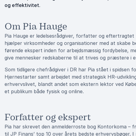
og effektivitet.
Om Pia Hauge
Pia Hauge er ledelsesrådgiver, forfatter og eftertragte
hjælper virksomheder og organisationer med at skabe b
førende ekspert inden for arbejdsmæssig fordybelse, me
give mennesker redskaberne til at trives og præstere i e
Som tidligere chefrådgiver i DR har Pia stået i spidse
Hjernestarter samt arbejdet med strategisk HR-udviklin
erhvervslivet, blandt andet som ekstern lektor ved Kø
et publikum både fysisk og online.
Forfatter og ekspert
Pia har skrevet den anmelderroste bog Kontorkoma – fra s
til JP Finans’ top 10 over årets bedste erhvervsbøger.