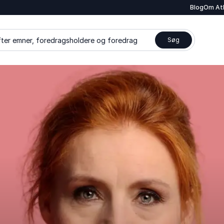
Blog
Om At
ter emner, foredragsholdere og foredrag
Søg