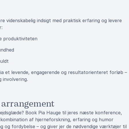
e videnskabelig indsigt med praktisk erfaring og levere
r:
e produktiviteten
sundhed
uldt
Pia et levende, engagerende og resultatorienteret forløb –
 involvering.
e arrangement
arbejdsglæde? Book Pia Hauge til jeres næste konference,
e kombination af hjerneforskning, erfaring og humor
g og fordybelse – og giver jer de nødvendige værktøjer til