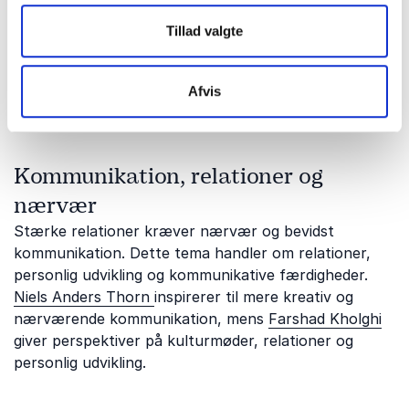
menneskelig adfærd.
Niels Krøjgaard
kombinerer
Tillad valgte
psykologi og underholdning i foredrag om
manipulation og kropssprog, mens
David Owe
forener
psykologi og livserfaring i arbejdet med menneskelig
Afvis
adfærd og trivsel.
Kommunikation, relationer og
nærvær
Stærke relationer kræver nærvær og bevidst
kommunikation. Dette tema handler om relationer,
personlig udvikling og kommunikative færdigheder.
Niels Anders Thorn
inspirerer til mere kreativ og
nærværende kommunikation, mens
Farshad Kholghi
giver perspektiver på kulturmøder, relationer og
personlig udvikling.