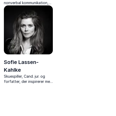
inspirerer til stærkere og
nonverbal kommunikation,
kreativ kommunikation og
sceneinstruktør og
mere nærvær.
Cand.pæd.
Sofie Lassen-
Kahlke
Skuespiller, Cand. jur. og
forfatter, der inspirerer med
foredrag om personlig
branding, modet til at lykkes
og forfatterskab