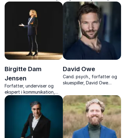
som giver jer konkrete
kropssprog og menneskelig
værktøjer til stærkere
adfærd.
gennemslagskraft og bedre
relationer.
Birgitte Dam
David Owe
Cand. psych., forfatter og
Jensen
skuespiller, David Owe
Forfatter, underviser og
forener psykologi, skuespil
ekspert i kommunikation,
og livserfaring i foredrag,
Birgitte Dam Jensen,
der inspirerer til styrke,
inspirerer med foredrag om
trivsel og nye vaner.
mental styrke og robusthed.