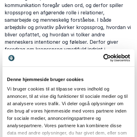
kommunikation foregår uden ord, og derfor spiller
kropssprog en afgørende rolle i relationer,
samarbejde og menneskelig forståelse. I både
arbejdsliv og privatliv påvirker kropssprog, hvordan vi
bliver opfattet, og hvordan vi tolker andre
menneskers intentioner og følelser. Derfor giver
foredrag om kropssprog værdifuld indsigt i
kommunikation, relationer og menneskelig adfærd.
Denne hjemmeside bruger cookies
Hvilke emner dækker vores
Vi bruger cookies til at tilpasse vores indhold og
foredrag om kropssprog?
annoncer, til at vise dig funktioner til sociale medier og til
Foredrag om kropssprog kan tilpasses mange
at analysere vores trafik. Vi deler også oplysninger om
forskellige målgrupper og behov. Her er nogle af de
din brug af vores hjemmeside med vores partnere inden
centrale temaer:
for sociale medier, annonceringspartnere og
analysepartnere. Vores partnere kan kombinere disse
data med andre oplysninger, du har givet dem, eller som