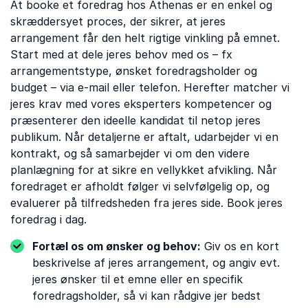
At booke et foredrag hos Athenas er en enkel og
skræddersyet proces, der sikrer, at jeres
arrangement får den helt rigtige vinkling på emnet.
Start med at dele jeres behov med os – fx
arrangementstype, ønsket foredragsholder og
budget – via e-mail eller telefon. Herefter matcher vi
jeres krav med vores eksperters kompetencer og
præsenterer den ideelle kandidat til netop jeres
publikum. Når detaljerne er aftalt, udarbejder vi en
kontrakt, og så samarbejder vi om den videre
planlægning for at sikre en vellykket afvikling. Når
foredraget er afholdt følger vi selvfølgelig op, og
evaluerer på tilfredsheden fra jeres side. Book jeres
foredrag i dag.
Fortæl os om ønsker og behov:
Giv os en kort
beskrivelse af jeres arrangement, og angiv evt.
jeres ønsker til et emne eller en specifik
foredragsholder, så vi kan rådgive jer bedst