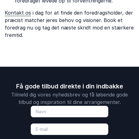
foredraget levede op til forventningerne.
Kontakt os
i dag for at finde den foredragsholder, der
præcist matcher jeres behov og visioner. Book et
foredrag nu og tag det næste skridt mod en stærkere
fremtid.
Få gode tilbud direkte i din indbakke
Tilmeld dig vores nyhedsbrev og få løbende gode
tilbud og inspiration til dine arrangementer.