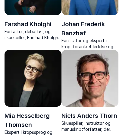
Farshad Kholghi
Johan Frederik
Forfatter, debattør, og
Banzhaf
skuespiller, Farshad Kholghi
Facilitator og ekspert i
leverer tankevækkende og
kropsforankret ledelse og
underholdende foredrag om
menneskelig
kulturmøder, selvudvikling
bæredygtighed.
og integration.
Mia Hesselberg-
Niels Anders Thorn
Skuespiller, instruktør og
Thomsen
manuskriptforfatter, der
Ekspert i kropssprog og