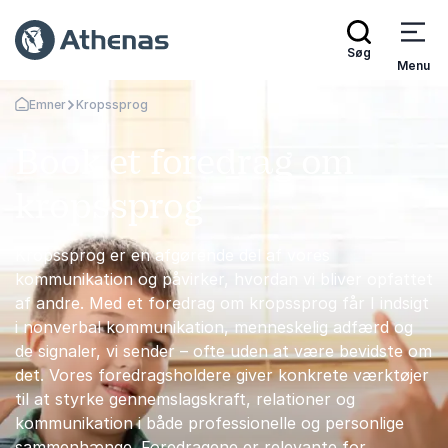
Søg
Menu
Emner
Kropssprog
Tilbage til forsiden
Book et foredrag om
kropssprog
Kropssprog er en afgørende del af vores
kommunikation og påvirker, hvordan vi bliver opfattet
af andre. Med et foredrag om kropssprog får I indsigt
i nonverbal kommunikation, menneskelig adfærd og
de signaler, vi sender – ofte uden at være bevidste om
det. Vores foredragsholdere giver konkrete værktøjer
til at styrke gennemslagskraft, relationer og
kommunikation i både professionelle og personlige
sammenhænge. Foredragene er relevante for