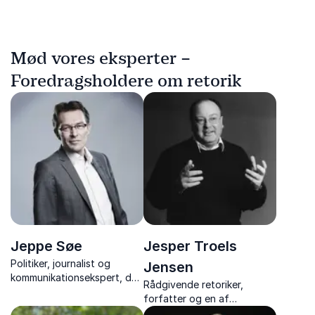
Mød vores eksperter –
Foredragsholdere om retorik
Jeppe Søe
Jesper Troels
Politiker, journalist og
Jensen
kommunikationsekspert, der
Rådgivende retoriker,
giver jer skarpe indsigter i
forfatter og en af
ærlig og effektiv
Danmarks mest erfarne