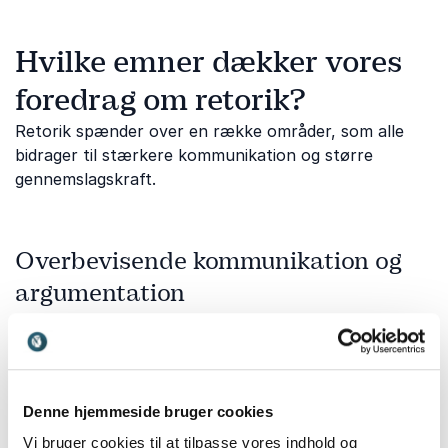
Hvilke emner dækker vores
foredrag om retorik?
Retorik spænder over en række områder, som alle
bidrager til stærkere kommunikation og større
gennemslagskraft.
Overbevisende kommunikation og
argumentation
Evnen til at præsentere budskaber klart og
overbevisende er afgørende i mange sammenhænge.
Dette tema fokuserer på argumentationsteknik,
troværdighed og kommunikationens virkemidler.
Denne hjemmeside bruger cookies
Jesper Troels Jensen
giver konkrete værktøjer til at
styrke formidling, forhandling og gennemslagskraft.
Vi bruger cookies til at tilpasse vores indhold og