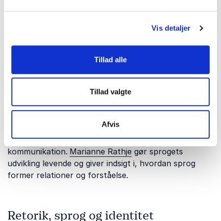
forbindelser.
Jeppe Søe
deler erfaringer fra
journalistik, politik og kommunikation og viser,
Vis detaljer
hvordan ærlige budskaber skaber stærkere
relationer.
Tillad alle
Sprogets udvikling og moderne
Tillad valgte
kommunikation
Sprog ændrer sig konstant, og forskellige
Afvis
generationer kommunikerer forskelligt. Dette tema
udforsker sproglige tendenser og deres betydning for
kommunikation.
Marianne Rathje
gør sprogets
udvikling levende og giver indsigt i, hvordan sprog
former relationer og forståelse.
Retorik, sprog og identitet