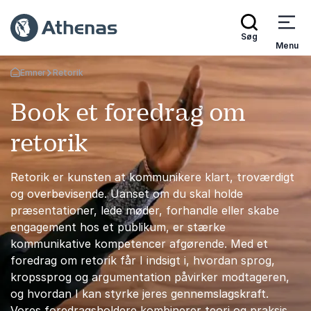
Søg
Menu
Emner
Retorik
Tilbage til forsiden
Book et foredrag om
retorik
Retorik er kunsten at kommunikere klart, troværdigt
og overbevisende. Uanset om du skal holde
præsentationer, lede møder, forhandle eller skabe
engagement hos et publikum, er stærke
kommunikative kompetencer afgørende. Med et
foredrag om retorik får I indsigt i, hvordan sprog,
kropssprog og argumentation påvirker modtageren,
og hvordan I kan styrke jeres gennemslagskraft.
Vores foredragsholdere kombinerer teori og praksis