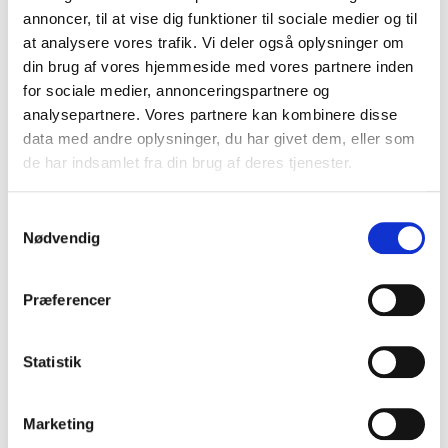
annoncer, til at vise dig funktioner til sociale medier og til
at analysere vores trafik. Vi deler også oplysninger om
din brug af vores hjemmeside med vores partnere inden
Kropssprog og nonverbal
for sociale medier, annonceringspartnere og
kommunikation
analysepartnere. Vores partnere kan kombinere disse
Meget af vores kommunikation foregår uden ord.
data med andre oplysninger, du har givet dem, eller som
Dette tema handler om kropssprog, mimik og den
de har indsamlet fra din brug af deres tjenester.
nonverbale kommunikations betydning.
Mia
Hesselberg-Thomsen
giver indsigt i, hvordan
Samtykkevalg
kropssprog påvirker relationer, præsentationer og
Nødvendig
publikums opfattelse.
Præferencer
Politisk kommunikation og
Statistik
troværdighed
Hvordan skaber man tillid og gennemslagskraft i
offentlig kommunikation? Dette tema fokuserer på
Marketing
autentisk kommunikation og evnen til at skabe