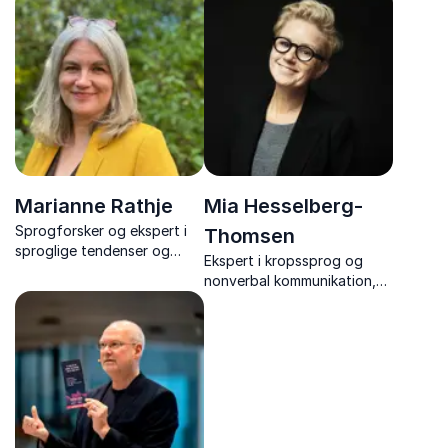
kommunikation.
formidlere inden for
kommunikation og
forhandling.
Marianne Rathje
Mia Hesselberg-
Sprogforsker og ekspert i
Thomsen
sproglige tendenser og
Ekspert i kropssprog og
generationssprog - gør
nonverbal kommunikation,
sprogets udvikling
sceneinstruktør og
forståeligt og sjovt.
Cand.pæd.