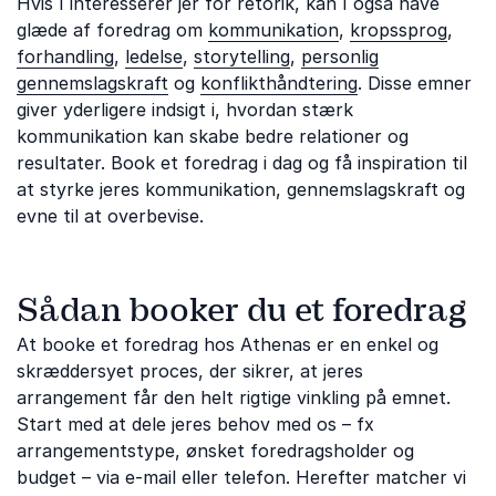
Hvis I interesserer jer for retorik, kan I også have
glæde af foredrag om
kommunikation
,
kropssprog
,
forhandling
,
ledelse
,
storytelling
,
personlig
gennemslagskraft
og
konflikthåndtering
. Disse emner
giver yderligere indsigt i, hvordan stærk
kommunikation kan skabe bedre relationer og
resultater. Book et foredrag i dag og få inspiration til
at styrke jeres kommunikation, gennemslagskraft og
evne til at overbevise.
Sådan booker du et foredrag
At booke et foredrag hos Athenas er en enkel og
skræddersyet proces, der sikrer, at jeres
arrangement får den helt rigtige vinkling på emnet.
Start med at dele jeres behov med os – fx
arrangementstype, ønsket foredragsholder og
budget – via e-mail eller telefon. Herefter matcher vi