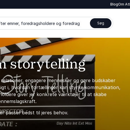
Blog
Om At
ter emner, foredragsholdere og foredrag
Søg
 storytelling
be relationer, engagere mennesker og gøre budskaber
sigt i, hvordan fortællinger kan styrke kommunikation,
holdere giver jer konkrete værktøjer til at skabe
gennemslagskraft.
r passer bedst til jeres behov.