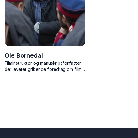
Ole Bornedal
Filminstruktør og manuskriptforfatter
der leverer gribende foredrag om film,
kreativitet og historiefortælling samt
rejsen bag hans ikoniske film