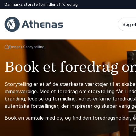
Danmarks største formidler af foredrag
Søg ef
Emner
Storytelling
Tilbage til forsiden
Book et foredrag om
Storytelling er et af de stærkeste værktøjer til at ska
mindeværdige. Med et foredrag om storytelling får I ind
branding, ledelse og formidling. Vores erfarne foredrags
autentiske fortællinger, der inspirerer og skaber varig 
Book en samtale med os, og find den foredragsholder, de