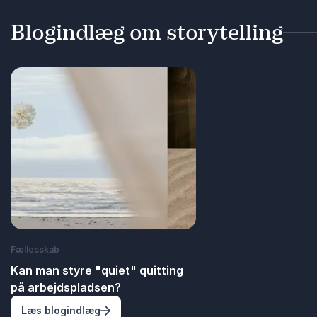
Blogindlæg om storytelling
Fællesskab
Kan man styre "quiet" quitting
på arbejdspladsen?
: Kan man styre "quiet" quitting på arbejd
Læs blogindlæg