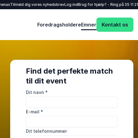
henas
Tilmeld dig vores nyhedsbrev
Log ind
Brug for hjælp? - Ring på
35 11 21
Foredragsholdere
Emner
Kontakt os
Find det perfekte match
til dit event
Dit navn
*
E-mail
*
Dit telefonnummer