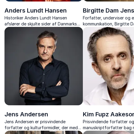
Anders Lundt Hansen
Birgitte Dam Jen
Historiker Anders Lundt Hansen
Forfatter, underviser og e
afslører de skjulte sider af Danmarks
kommunikation, Birgitte 
historie og udfordrer myterne om
inspirerer med foredrag 
vikingetiden.
styrke og robusthed.
Jens Andersen
Kim Fupz Aakeso
Jens Andersen er prisvindende
Prisvindende forfatter o
forfatter og kulturformidler, der med
manuskriptforfatter bag 
levende fortællinger bringer ikoniske
Danmarks mest kendte bøg