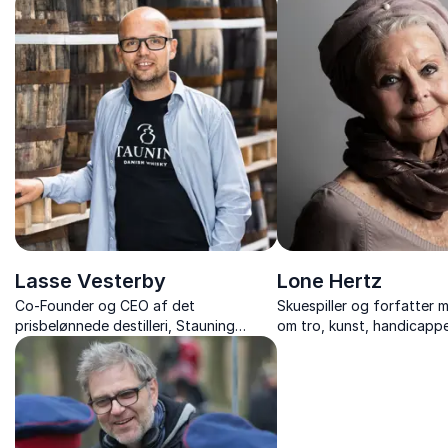
personligheder som H.C. Andersen og
tv-serier.
Kim Larsen til live.
Lasse Vesterby
Lone Hertz
Co-Founder og CEO af det
Skuespiller og forfatter 
prisbelønnede destilleri, Stauning
om tro, kunst, handicappe
Whisky, med historien om iværksætteri,
og et liv i rampelyset.
værdibaseret ledelse og storytelling