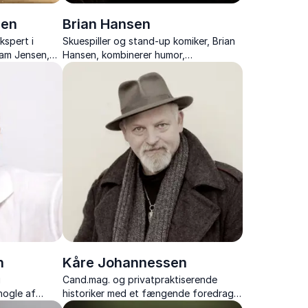
sen
Brian Hansen
kspert i
Skuespiller og stand-up komiker, Brian
Dam Jensen,
Hansen, kombinerer humor,
om mental
teatererfaring og psykologisk indsigt i
engagerende foredrag om
kommunikation og arbejdsglæde.
n
Kåre Johannessen
g
Cand.mag. og privatpraktiserende
nogle af
historiker med et fængende foredrag
er, film og
fyldt med humor, indsigt og levende