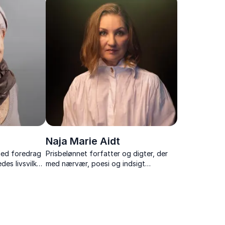
formidling af danmarkshistorien.
Naja Marie Aidt
med foredrag
Prisbelønnet forfatter og digter, der
des livsvilkår
med nærvær, poesi og indsigt
tryllebinder sit publikum.