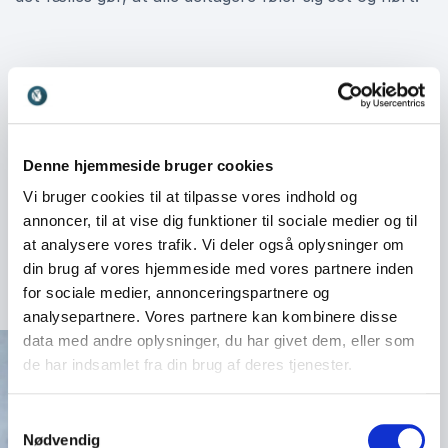
Book Lisbeth G. Petersen til jeres
næste arrangement
Uanset om jeres fokus er at styrke arbejdsglæden,
mindske stress eller skabe en bedre balance mellem
Denne hjemmeside bruger cookies
arbejde og privatliv, kan Lisbeth levere et foredrag,
Vi bruger cookies til at tilpasse vores indhold og
der rammer plet. Hun tilpasser altid indholdet til den
annoncer, til at vise dig funktioner til sociale medier og til
enkelte organisation og skaber en oplevelse, der er
at analysere vores trafik. Vi deler også oplysninger om
både inspirerende, lærerig og motiverende.
din brug af vores hjemmeside med vores partnere inden
for sociale medier, annonceringspartnere og
analysepartnere. Vores partnere kan kombinere disse
data med andre oplysninger, du har givet dem, eller som
de har indsamlet fra din brug af deres tjenester.
Samtykkevalg
Nødvendig