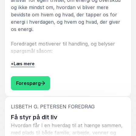
og muligvis også bruge hende igen.
og ikke mindst om, hvordan vi bliver mere
bevidste om hvem og hvad, der tapper os for
Hanne Lange
energi i hverdagen, og hvem og hvad, der giver
Jutlander Bank, Hobro/Aars
os energi.
Lisbeth G. Petersen
Foredraget motiverer til handling, og belyser
spørgsmål såsom:
5
ud af
Helt fantastisk - særligt at LGP havde sat sig rigtig
5
godt ind i PN´s situation lige nu. Udstråler meget
+
Læs mere
Hvordan kan vi styre stress og bevare
energi - uden at virke påtaget.
overblikket?
Pia U. Mølgaard
: Lisbeth G. Petersen Arbejdsglæde og 
Forespørg
PN Beslag
Hvordan får vi skabt åndehuller i hverdagen?
Lisbeth G. Petersen
Hvordan får vi set på muligheder i stedet for
:
LISBETH G. PETERSEN FOREDRAG
begrænsninger?
Få styr på dit liv
5
ud af
Super godt foredrag. Meget relevant . Alvor,
5
Hvordan er det egentlig lige, vi snakker sammen
formidlet med et dejligt glimt i øjet.
Hvordan får I en hverdag til at hænge sammen,
og opfører os?
med plads til både familie, arbejde, venner og
Birthe Rasmussen