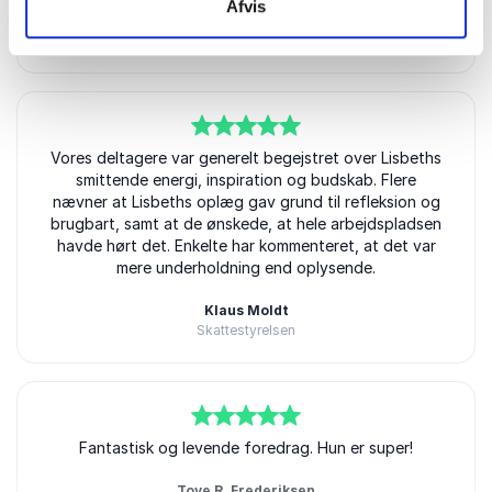
Afvis
Pernille Voss
Redux - Affald og Genbrug, Kolding Kommune
Lisbeth G. Petersen
5
Vores deltagere var generelt begejstret over Lisbeths
ud af
5
smittende energi, inspiration og budskab. Flere
nævner at Lisbeths oplæg gav grund til refleksion og
brugbart, samt at de ønskede, at hele arbejdspladsen
havde hørt det. Enkelte har kommenteret, at det var
mere underholdning end oplysende.
Klaus Moldt
Skattestyrelsen
Lisbeth G. Petersen
5
ud af
Fantastisk og levende foredrag. Hun er super!
5
Tove R. Frederiksen