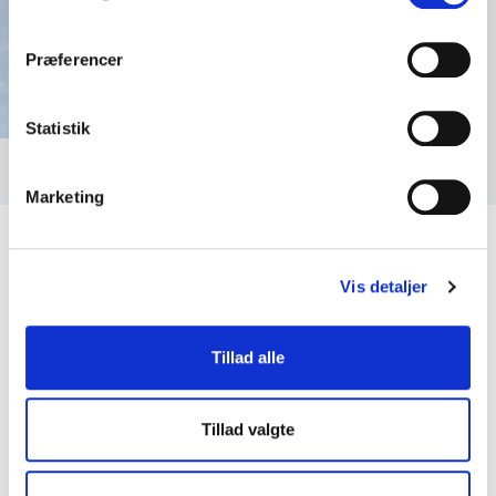
Præferencer
Statistik
Marketing
Vis detaljer
Kundeanmeldelser
Tillad alle
Tillad valgte
5
ud af
Der var meget stor ros til Lisbeth G. Petersen efter
5
hendes fantastiske foredrag.