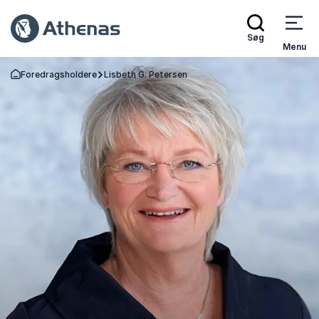
Søg
Menu
Foredragsholdere
Lisbeth G. Petersen
Tilbage til forsiden