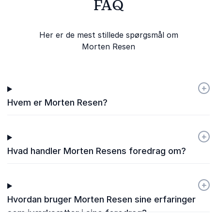
FAQ
5
ud af
Super fed energi fra Morten, der bruger sig selv
5
meget i foredraget. Morten skal huske at kigge op.
Her er de mest stillede spørgsmål om
Han kiggede rigtig meget ned, men det er også
Morten Resen
eneste kritik punkt.
Alexandra
Rudersdal Kommune
+
-
Morten Resen
Hvem er Morten Resen?
+
-
Hvad handler Morten Resens foredrag om?
+
-
Hvordan bruger Morten Resen sine erfaringer
som iværksætter i sine foredrag?