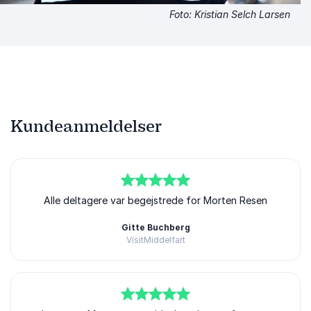
Foto: Kristian Selch Larsen
Kundeanmeldelser
5
ud af
Alle deltagere var begejstrede for Morten Resen
5
Gitte Buchberg
VisitMiddelfart
Morten Resen