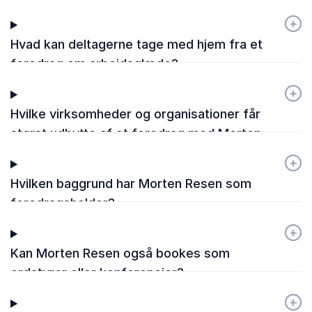
+
-
Hvad kan deltagerne tage med hjem fra et
foredrag om arbejdsglæde?
+
-
Hvilke virksomheder og organisationer får
størst udbytte af et foredrag med Morten
Resen?
+
-
Hvilken baggrund har Morten Resen som
foredragsholder?
+
-
Kan Morten Resen også bookes som
ordstyrer eller konferencier?
+
-