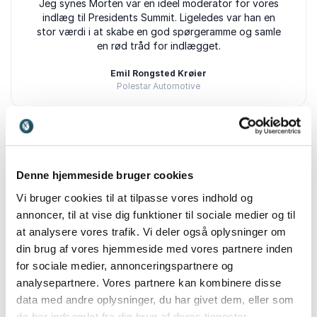
5
Jeg synes Morten var en ideel moderator for vores
ud af
5
indlæg til Presidents Summit. Ligeledes var han en
stor værdi i at skabe en god spørgeramme og samle
en rød tråd for indlægget.
Emil Rongsted Krøier
Polestar Automotive
Morten Resen
5
ud af
Morten var super professionel og behagelig at
5
Denne hjemmeside bruger cookies
arbejde sammen med. Han leverede et imponerende
stykke arbejde og var fleksibel og involveret gennem
Vi bruger cookies til at tilpasse vores indhold og
hele forløbet. Både jeg og min slutkunde har kun
annoncer, til at vise dig funktioner til sociale medier og til
rosende ord.
at analysere vores trafik. Vi deler også oplysninger om
Dina Plesner
din brug af vores hjemmeside med vores partnere inden
COOR Service Management
for sociale medier, annonceringspartnere og
Morten Resen
analysepartnere. Vores partnere kan kombinere disse
data med andre oplysninger, du har givet dem, eller som
+
Vis alle 19 anmeldelser
de har indsamlet fra din brug af deres tjenester.