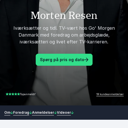
Morten Resen
Iværksætter og tidl. TV-vært hos Go' Morgen
Danmark med foredrag om arbejdsglæde,
iværksætteri og livet efter TV-karrieren.
Spørg på pris og dato
19 kundeanmeldelser
Topanmeldt!
4.84 ud af 5
Om
Foredrag
Anmeldelser
Videoer