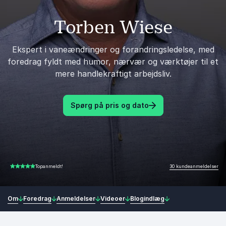
Torben Wiese
Ekspert i vaneændringer og forandringsledelse, med
foredrag fyldt med humor, nærvær og værktøjer til et
mere handlekraftigt arbejdsliv.
Spørg på pris og dato
30 kundeanmeldelser
Topanmeldt!
4.97 ud af 5
Om
Foredrag
Anmeldelser
Videoer
Blogindlæg