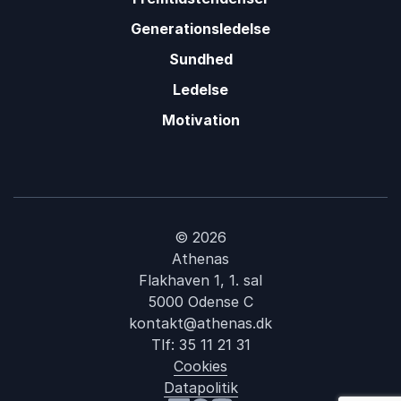
Torben Wiese
Generationsledelse
Sundhed
5
ud af
Stor fornøjelse. En levende og opmærksom
5
Ledelse
indlægsholder, der leverer sine budskaber på en
Motivation
fantastisk god og underholdende måde.
Jan Matthiesen
Dansk Rengøringsteknisk Forening
Torben Wiese
© 2026
Athenas
Flakhaven 1, 1. sal
5000 Odense C
kontakt@athenas.dk
Tlf:
35 11 21 31
Cookies
Datapolitik