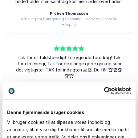
underholder men samtidig kommer under overfladen.
Preben Thomassen
Afdeling for Røntgen og Skanning, Herlev og Gentofte
Hospital
Torben Wiese
5
ud af
Tak for et fuldstændigt forrygende foredrag! Tak
5
for din energi, Tak for de mange gode grin og som
det vigtigste- TAK for indsigten 🙏👏. Du får 🏆🏆🏆
🏆🏆
Helene Randers
TS-gruppen A.M.B.A
Torben Wiese
Denne hjemmeside bruger cookies
Vi bruger cookies til at tilpasse vores indhold og
5
ud af
Det fungerede rigtigt godt til en stor blandet
5
annoncer, til at vise dig funktioner til sociale medier og til
medarbejdergruppe.
at analysere vores trafik. Vi deler også oplysninger om