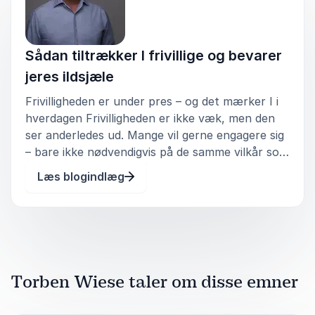
5
Torben vra rigtig god som vores åbningsindlæg. God
ud af
5
stemning. Hele salen grinte og fik god energi til
Sådan tiltrækker I frivillige og bevarer
dagen.
jeres ildsjæle
Charlotte Sander
Frivilligheden er under pres – og det mærker I i
IKA
hverdagen Frivilligheden er ikke væk, men den
Torben Wiese
ser anderledes ud. Mange vil gerne engagere sig
– bare ikke nødvendigvis på de samme vilkår som
tidligere. Typiske tegn i foreninger: De samme
Læs blogindlæg
5
Torben var god til at sætte sig ind i vores ønsker og
ud af
5
personer sidder på de tunge poster år efter år
målrette foredraget med inddragelse af deltagerne.
Nye frivillige
Gert Gerber
Office Supplies Denmark A/S
Torben Wiese
Torben Wiese taler om disse emner
5
ud af
Jeg synes Torben var både engageret og sjov det
5