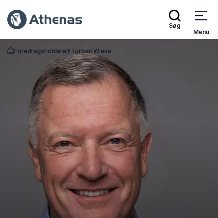
Søg
Menu
Foredragsholdere
Torben Wiese
Tilbage til forsiden