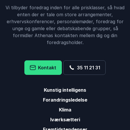
Torben Wiese
Vi tilbyder foredrag inden for alle prisklasser, så hvad
enten der er tale om store arrangementer,
erhvervskonferencer, personalemøder, foredrag for
5
ud af
Torben Wiese: det var helt genialt - super
5
unge og gamle eller debatskabende grupper, så
inspirerende og motiverende. Folk kom, bogstaveligt
formidler Athenas kontakten mellem dig og din
talt, op ad sæderne og “legede med”. Det var virkelig,
foredragsholder.
virkelig godt og man må sige, at Torben Wiese
faktisk er en form for stand-up-komiker. Meget sjovt
var det i hvert fald. (-:
Kontakt
35 11 21 31
Camilla Bram
TSM A/S
Torben Wiese
Kunstig intelligens
Forandringsledelse
5
ud af
Torben Wiese forstod at ramme vores behov helt
5
Klima
perfekt.
Iværksætteri
Jeanett Beckmann
Fredericia Kommune
Fremtidstendenser