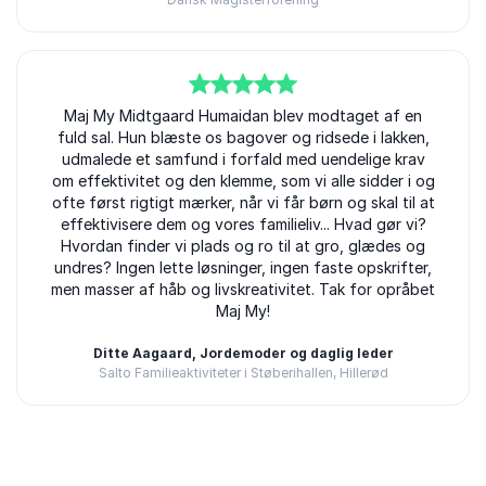
5
ud af
Maj My Midtgaard Humaidan blev modtaget af en
5
fuld sal. Hun blæste os bagover og ridsede i lakken,
udmalede et samfund i forfald med uendelige krav
om effektivitet og den klemme, som vi alle sidder i og
ofte først rigtigt mærker, når vi får børn og skal til at
effektivisere dem og vores familieliv... Hvad gør vi?
Hvordan finder vi plads og ro til at gro, glædes og
undres? Ingen lette løsninger, ingen faste opskrifter,
men masser af håb og livskreativitet. Tak for opråbet
Maj My!
Ditte Aagaard, Jordemoder og daglig leder
Salto Familieaktiviteter i Støberihallen, Hillerød
Bedømt
5.00
/5 baseret på
3
kundeanmeldelser