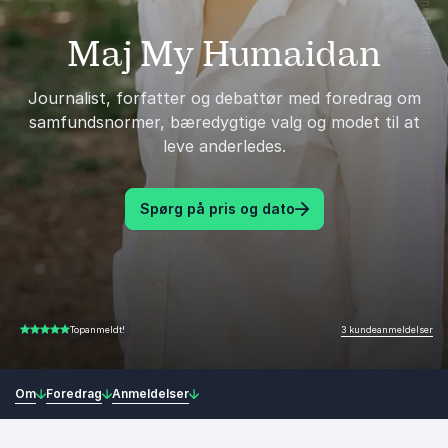
Maj My Humaidan
Journalist, forfatter og debattør med foredrag om
samfundsnormer, bæredygtige valg og modet til at
leve anderledes.
Spørg på pris og dato
3 kundeanmeldelser
Topanmeldt!
5.00 ud af 5
Om
Foredrag
Anmeldelser