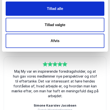
Tillad alle
5
ud af
Top inspirerende og dejligt provokativt på en
5
Tillad valgte
inkluderende og samlende måde. Hun havde
forberedt sig godt.
Afvis
Tatjana Johnsson
FOF Vest
5
ud af
Maj My var en inspirerende foredragsholder, og at
5
hun gav vores medlemmer nye perspektiver og stof
til eftertanke. Det var interessant at høre hendes
forståelse af, hvad arbejde er, og hvordan man kan
mærke efter, om man har haft en meningsfuld dag på
arbejdet.
Simone Kaarslev Jacobsen
Dansk Magisterforening