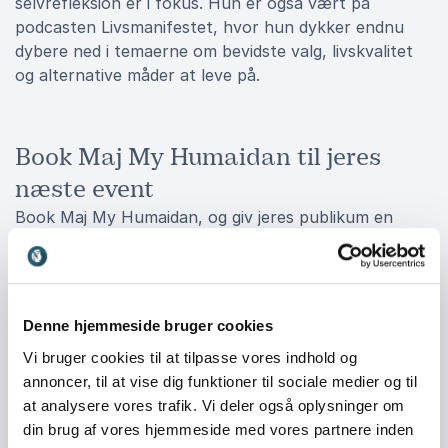
selvrefleksion er i fokus. Hun er også vært på
podcasten Livsmanifestet, hvor hun dykker endnu
dybere ned i temaerne om bevidste valg, livskvalitet
og alternative måder at leve på.
Book Maj My Humaidan til jeres
næste event
Book Maj My Humaidan, og giv jeres publikum en
oplevelse, der både udfordrer og inspirerer – med
kærlig provokation, skarpe analyser og historier, man
kan spejle sig i. Hendes oplæg er både underholdende,
tankevækkende og praktisk anvendelige i både
Denne hjemmeside bruger cookies
arbejdsliv og privatliv samt en påmindelse om, at vi
Vi bruger cookies til at tilpasse vores indhold og
kan skabe forandring i vores liv, hvis vi tør stille
annoncer, til at vise dig funktioner til sociale medier og til
spørgsmål og træffe bevidste valg.
at analysere vores trafik. Vi deler også oplysninger om
din brug af vores hjemmeside med vores partnere inden