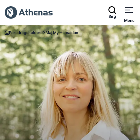
Søg
Menu
Foredragsholdere
Maj My Humaidan
Tilbage til forsiden
Foto: Josefine Barrett