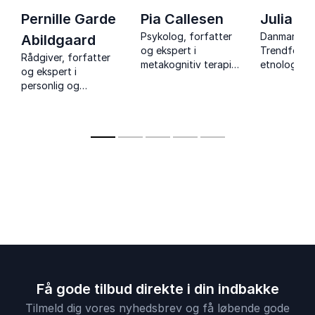
den gør den største forskel. På den måde er det
Pernille Garde
Pia Callesen
Julia L
også nemmere at udvise overskud til sine
Psykolog, forfatter
Danmarks f
Abildgaard
medmennesker. Det handler om at smide
og ekspert i
Trendforske
autopiloten væk og øve sig i at blive medskaber
Rådgiver, forfatter
metakognitiv terapi
etnolog, fo
og ekspert i
af ens eget liv.
med foredrag om
og direktør 
personlig og
metakognitiv terapi,
kommunikat
kollektiv effektivitet
mental robusthed og
samt fleksibilitet, der
mindre bekymring.
giver jer værktøjer til
mere tid, trivsel,
produktivitet og
resultater.
Få gode tilbud direkte i din indbakke
Tilmeld dig vores nyhedsbrev og få løbende gode