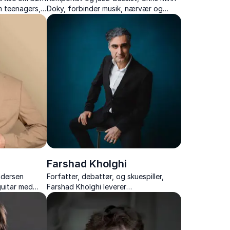
 teenagers,
Doky, forbinder musik, nærvær og
er
samarbejde i inspirerende foredrag.
Farshad Kholghi
ndersen
Forfatter, debattør, og skuespiller,
uitar med
Farshad Kholghi leverer
alancerer
tankevækkende og underholdende
lighed.
foredrag om kulturmøder, selvudvikling
og integration.