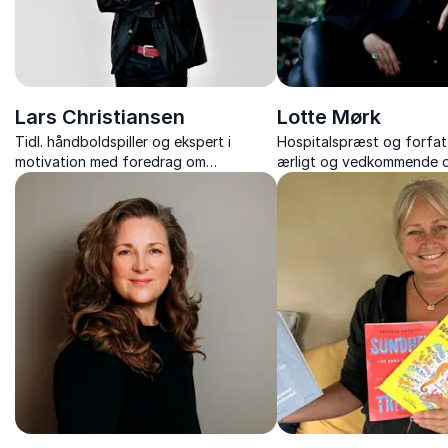
Lars Christiansen
Lotte Mørk
Tidl. håndboldspiller og ekspert i
Hospitalspræst og forfatt
motivation med foredrag om
ærligt og vedkommende o
motivation, samarbejde og livets sejre
skrøbelighed, døden, og 
og nedture.
kan leve med det, vi ikke k