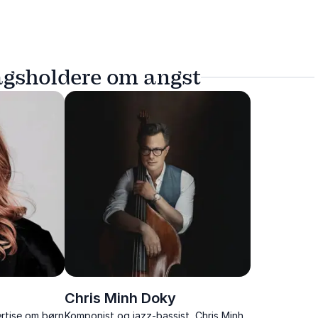
agsholdere om angst
Chris Minh Doky
rtise om børn
Komponist og jazz-bassist, Chris Minh