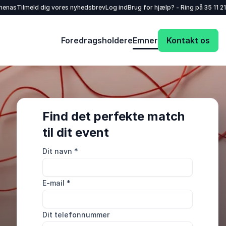
henas
Tilmeld dig vores nyhedsbrev
Log ind
Brug for hjælp? - Ring på
35 11 21
Foredragsholdere
Emner
Kontakt os
Find det perfekte match
til dit event
Dit navn
*
E-mail
*
Dit telefonnummer