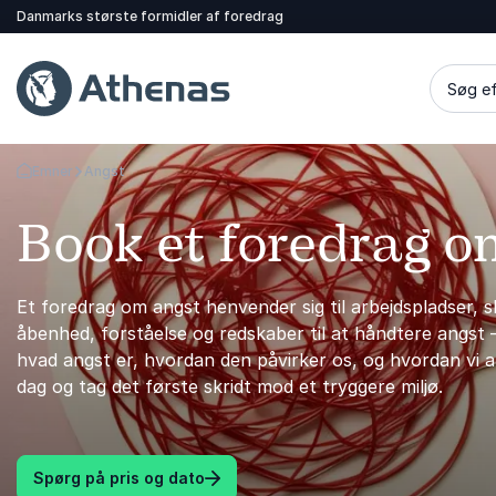
Danmarks største formidler af foredrag
Søg ef
Emner
Angst
Tilbage til forsiden
Book et foredrag o
Et foredrag om angst henvender sig til arbejdspladser, s
åbenhed, forståelse og redskaber til at håndtere angst – 
hvad angst er, hvordan den påvirker os, og hvordan vi 
dag og tag det første skridt mod et tryggere miljø.
Spørg på pris og dato