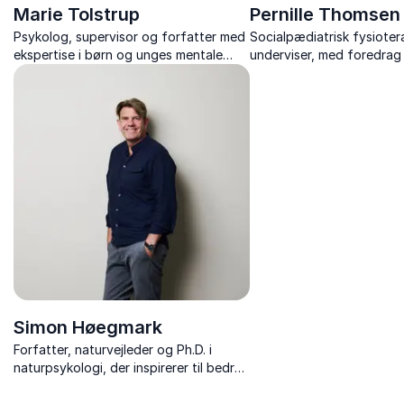
Marie Tolstrup
Pernille Thomsen
Psykolog, supervisor og forfatter med
Socialpædiatrisk fysiote
ekspertise i børn og unges mentale
underviser, med foredrag
sundhed, herunder angst, OCD,
mentale sundhed, nerves
autisme og ADHD
betydning og giver konkr
til at styrke trivsel
Simon Høegmark
Forfatter, naturvejleder og Ph.D. i
naturpsykologi, der inspirerer til bedre
trivsel gennem naturens helende
kræfter.