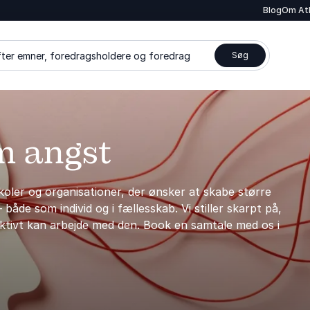
Blog
Om At
ter emner, foredragsholdere og foredrag
Søg
m angst
koler og organisationer, der ønsker at skabe større
både som individ og i fællesskab. Vi stiller skarpt på,
aktivt kan arbejde med den. Book en samtale med os i