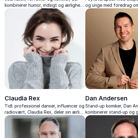
kombinerer humor, indsigt og ærlighed i
og unge med foredrag om
foredrag om kønsroller, angst, mobning
børn og forældrerelation
og fællesskab.
Claudia Rex
Dan Andersen
Tidl. professionel danser, influencer og
Stand-up komiker, Dan A
radiovært, Claudia Rex, deler sin ærlige
kombinerer stand-up og g
historie om succes, psykisk sygdom og
personlige historier, og b
livsmod i inspirerende og gribende
humor, musik og sårbar ær
foredrag.