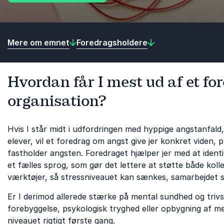
Mere om emnet
Foredragsholdere
Hvordan får I mest ud af et fo
organisation?
Hvis I står midt i udfordringen med hyppige angstanfald
elever, vil et foredrag om angst give jer konkret viden,
fastholder angsten. Foredraget hjælper jer med at ident
et fælles sprog, som gør det lettere at støtte både kolle
værktøjer, så stressniveauet kan sænkes, samarbejdet st
Er I derimod allerede stærke på mental sundhed og trivse
forebyggelse, psykologisk tryghed eller opbygning af me
niveauet rigtigt første gang.