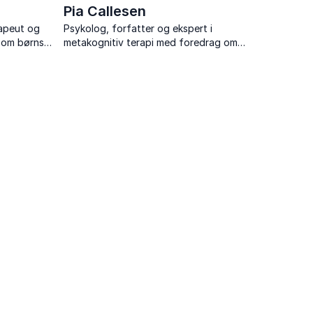
Pia Callesen
rapeut og
Psykolog, forfatter og ekspert i
 om børns
metakognitiv terapi med foredrag om
ystemets
metakognitiv terapi, mental robusthed
ete redskaber
og mindre bekymring.