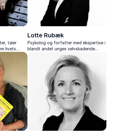
Lotte Rubæk
er, taler
Psykolog og forfatter med ekspertise i
m livets
blandt andet unges selvskadende
hvordan vi
adfærd og digitale risikoadfærd
an fixe.