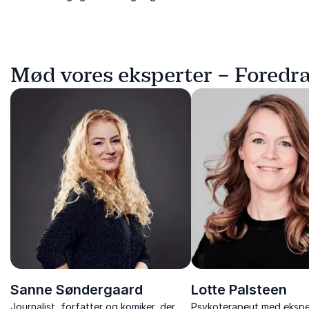
Mød vores eksperter – Foredr
Sanne Søndergaard
Lotte Palsteen
Journalist, forfatter og komiker, der
Psykoterapeut med ekspe