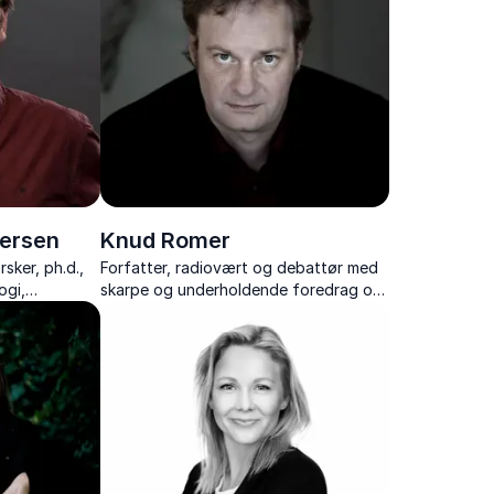
dersen
Knud Romer
sker, ph.d.,
Forfatter, radiovært og debattør med
ogi,
skarpe og underholdende foredrag om
ntal
livsstil, kultur, branding og samfundets
udvikling.