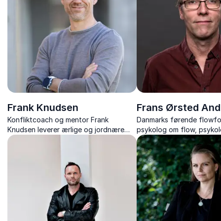
Frank Knudsen
Frans Ørsted An
Konfliktcoach og mentor Frank
Danmarks førende flowfor
Knudsen leverer ærlige og jordnære
psykolog om flow, psykol
foredrag om konflikthåndtering,
uddannelse og veje til me
relationer og trivsel – med humor og
robusthed.
praktiske værktøjer.