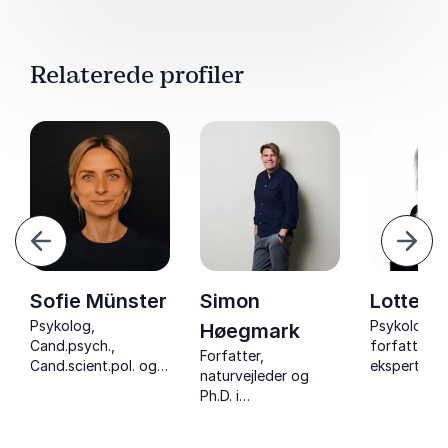
Relaterede profiler
orrige
Næst
Sofie Münster
Simon
Lotte R
Psykolog,
Psykolog o
Høegmark
Cand.psych.,
forfatter 
Forfatter,
Cand.scient.pol. og
ekspertise i
naturvejleder og
ekspert i børne- og
andet unge
Ph.D. i
familieliv
selvskaden
naturpsykologi, der
adfærd og d
inspirerer til bedre
risikoadfær