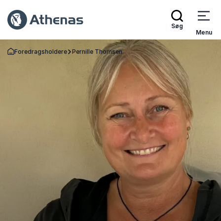
Søg
Menu
Foredragsholdere
Pernille Thomsen
Tilbage til forsiden