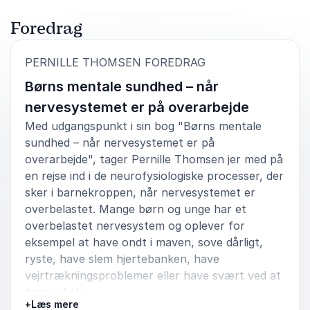
Foredrag
5
Pernille er en fantastisk formidler! Meget levende og
ud af
5
:
PERNILLE THOMSEN FOREDRAG
nærværende.
Børns mentale sundhed – når
Maria Smed Skovborg
Albertslund Sundhedspleje
nervesystemet er på overarbejde
Med udgangspunkt i sin bog "Børns mentale
sundhed – når nervesystemet er på
overarbejde", tager Pernille Thomsen jer med på
en rejse ind i de neurofysiologiske processer, der
5
ud af
Pernille Thomsen delte værdifuld indsigt om
5
psykosomatik, stresshormoner og det belastede
sker i barnekroppen, når nervesystemet er
nervesystem. Alt sammen emner der kan påvirke
overbelastet. Mange børn og unge har et
børns mentale sundhed. Som pædagoger har vi i
overbelastet nervesystem og oplever for
dagtilbud en vigtig rolle i at støtte børns trivsel og
eksempel at have ondt i maven, sove dårligt,
udvikling og Pernille beskrev på inspirerende vis de
ryste, have slem hjertebanken, have
elementer der kan implementeres i børnenes
dagligdag. Vi drøftede også konkrete tiltag, såsom
vejrtrækningsproblemer eller have svært ved at
at skabe sjove aktiviteter, fremme fysisk aktivitet,
tage i skole.
tilbyde berøring og arbejde med vejrtrækning som
+
Læs mere