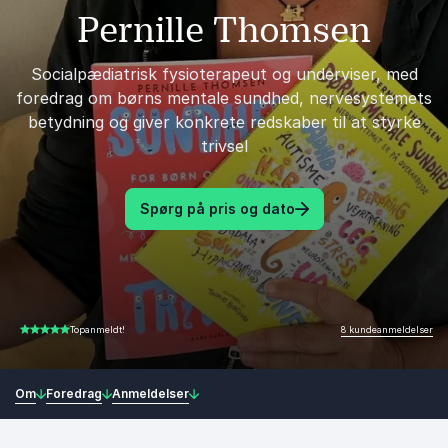
Pernille Thomsen
Socialpædiatrisk fysioterapeut og underviser, med
foredrag om børns mentale sundhed, nervesystemets
betydning og giver konkrete redskaber til at styrke
trivsel
Spørg på pris og dato
8 kundeanmeldelser
Topanmeldt!
5.00 ud af 5
Om
Foredrag
Anmeldelser