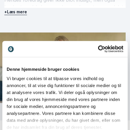
Hendes foredrag giver ikke blot indsigt, men også
konkrete redskaber, som kan implementeres med det
+
Læs mere
samme – til gavn for både børn, unge og voksne.
Denne hjemmeside bruger cookies
Vi bruger cookies til at tilpasse vores indhold og
annoncer, til at vise dig funktioner til sociale medier og til
at analysere vores trafik. Vi deler også oplysninger om
din brug af vores hjemmeside med vores partnere inden
for sociale medier, annonceringspartnere og
analysepartnere. Vores partnere kan kombinere disse
data med andre oplysninger, du har givet dem, eller som
de har indsamlet fra din brug af deres tjenester.