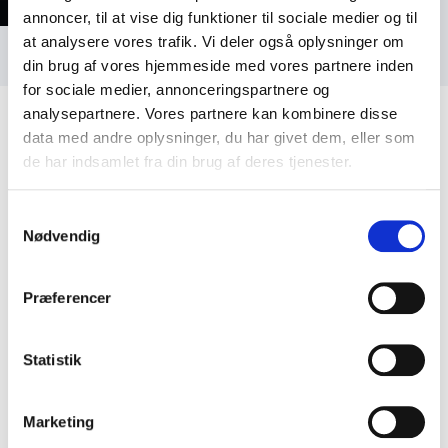
annoncer, til at vise dig funktioner til sociale medier og til
Foto: Rita Kuhlmann
at analysere vores trafik. Vi deler også oplysninger om
din brug af vores hjemmeside med vores partnere inden
for sociale medier, annonceringspartnere og
analysepartnere. Vores partnere kan kombinere disse
data med andre oplysninger, du har givet dem, eller som
de har indsamlet fra din brug af deres tjenester.
Kundeanmeldelser
Samtykkevalg
Nødvendig
Præferencer
4
Et meget levende og inspirerende foredrag. Mange
ud af
5
havde lyst til at stille spørgsmål til Sofie.
Statistik
Vendsyssel fritid for alle
DOF Vendsyssel Aftenskole
Sofie Münster
Marketing