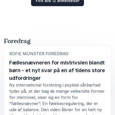
+
Vis alle 12 anmeldelser
5
Et super godt foredrag som optog både forældre og
ud af
5
medarbejdere. Sofie var meget engageret.
Bedømt
4.50
/5 baseret på
12
kundeanmeldelser
Dorte Kristiansen
Børnehuset i Vallerød
Sofie Münster
Foredrag
4
ud af
Super levende og relevant foredrag.
5
:
SOFIE MÜNSTER FOREDRAG
Anette Westring
Fællesnævneren for mistrivslen blandt
Børnehusene Humlebæk
Sofie Münster
børn - et nyt svar på en af tidens store
udfordringer
Ny international forskning i psykisk sårbarhed
4
ud af
Det er altid en fornøjelse af have besøg at Sofie:)
5
tyder på, at der bag de mange velkendte former
for mistrivsel, viser sig en form for
Mette Jørgensen
“fællesnævner”: En følelsesregulering, der er
Klostermarksskolen
ude af balance. Den viden åbner for en helt ny
Sofie Münster