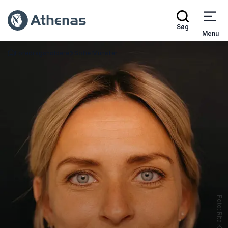
Søg
Menu
Foredragsholdere
Sofie Münster
Tilbage til forsiden
Foto: Rita Kuhlmann