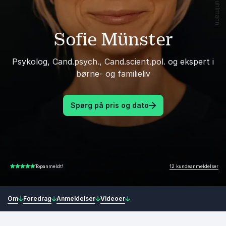
Sofie Münster
Psykolog, Cand.psych., Cand.scient.pol. og ekspert i
børne- og familieliv
Spørg på pris og dato
12 kundeanmeldelser
Topanmeldt!
4.50 ud af 5
Om
Foredrag
Anmeldelser
Videoer