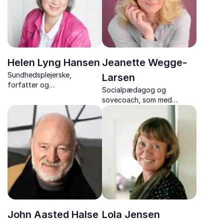
sårbare børn.
Helen Lyng Hansen
Jeanette Wegge-
Sundhedsplejerske,
Larsen
forfatter og
Socialpædagog og
brevkasseredaktør Helen
sovecoach, som med
Lyng Hansen giver
erfaring fra over 2.000
nærværende foredrag om
børnefamilier skaber ro ved
børns sundhed, søvn og
sengetid.
opdragelse – med råd, der
virker.
John Aasted Halse
Lola Jensen