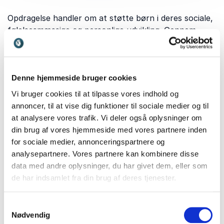
Opdragelse handler om at støtte børn i deres sociale,
følelsesmæssige og personlige udvikling. Gennem
relationer, værdier, grænser og kommunikation lærer
børn at navigere i verden og indgå i fællesskaber.
Opdragelse er relevant for både forældre,
pædagoger, lærere og andre voksne omkring barnet,
Denne hjemmeside bruger cookies
fordi de tidlige erfaringer har stor betydning for
Vi bruger cookies til at tilpasse vores indhold og
trivsel, selvværd og udvikling senere i livet. Samtidig
annoncer, til at vise dig funktioner til sociale medier og til
stiller moderne samfund og nye teknologier løbende
at analysere vores trafik. Vi deler også oplysninger om
krav til, hvordan vi understøtter børn og unges
din brug af vores hjemmeside med vores partnere inden
opvækst.
for sociale medier, annonceringspartnere og
analysepartnere. Vores partnere kan kombinere disse
data med andre oplysninger, du har givet dem, eller som
Hvilke emner dækker vores
de har indsamlet fra din brug af deres tjenester.
foredrag om opdragelse?
Samtykkevalg
Foredrag om opdragelse kan belyse mange forskellige
Nødvendig