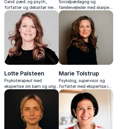
Cand. pæd. og psych.,
Socialpædagog og
forfatter og debattør med
familievejleder med skarpe,
tankevækkende og
ærlige og kærlige indspark
humoristiske foredrag om
til familieliv, børn og
børn, opdragelse og den
parforhold.
moderne familie.
Lotte Palsteen
Marie Tolstrup
Psykoterapeut med
Psykolog, supervisor og
ekspertise om børn og unge
forfatter med ekspertise i
med foredrag om
børn og unges mentale
teenagers, børn og
sundhed, herunder angst,
forældrerelationer
OCD, autisme og ADHD