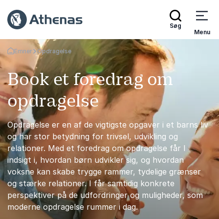
Søg
Menu
Emner
Opdragelse
Tilbage til forsiden
Book et foredrag om
opdragelse
Opdragelse er en af de vigtigste opgaver i et barns liv
og har stor betydning for trivsel, udvikling og
relationer. Med et foredrag om opdragelse får I
indsigt i, hvordan børn udvikler sig, og hvordan
voksne kan skabe trygge rammer, tydelige grænser
og stærke relationer. I får samtidig konkrete
perspektiver på de udfordringer og muligheder, som
moderne opdragelse rummer i dag.