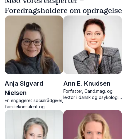
Mød vores eksperter –
Foredragsholdere om opdragelse
Anja Sigvard
Ann E. Knudsen
Forfatter, Cand.mag. og
Nielsen
lektor i dansk og psykologi.
En engageret socialrådgiver,
Ann E. Knudsen formidler
familiekonsulent og
neuropsykologi og
forfatter, der med
pædagogik med indsigt og
anerkendende pædagogik
humor.
og forskning styrker
selvværdet hos
temperamentsfulde og