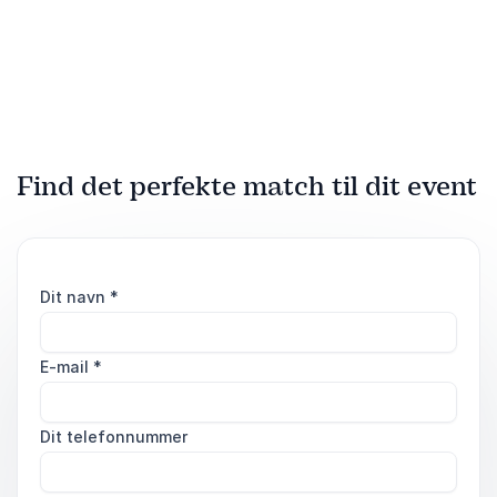
danske skole leverer
relationer.
praksisnære, involverende
foredrag med humor og
debat – direkte fra
skolernes virkelighed.
Find det perfekte match til dit event
Dit navn
*
E-mail
*
Dit telefonnummer