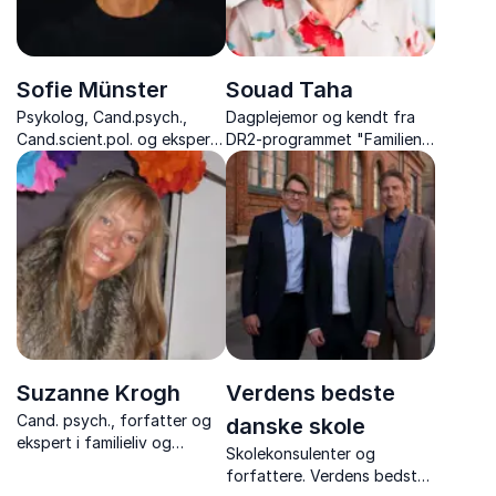
Sofie Münster
Souad Taha
Psykolog, Cand.psych.,
Dagplejemor og kendt fra
Cand.scient.pol. og ekspert i
DR2-programmet "Familien
børne- og familieliv
fra Lærkevejen"
Suzanne Krogh
Verdens bedste
Cand. psych., forfatter og
danske skole
ekspert i familieliv og
Skolekonsulenter og
pædagogik med fokus på
forfattere. Verdens bedste
trivsel og bæredygtige