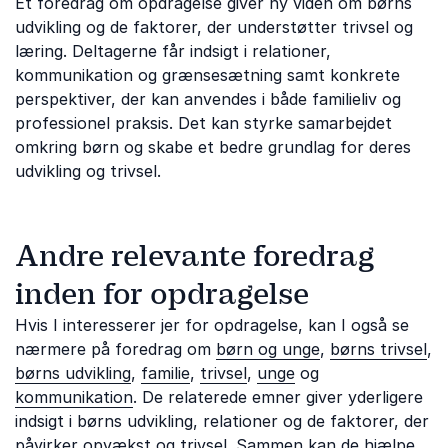
Et foredrag om opdragelse giver ny viden om børns
udvikling og de faktorer, der understøtter trivsel og
læring. Deltagerne får indsigt i relationer,
kommunikation og grænsesætning samt konkrete
perspektiver, der kan anvendes i både familieliv og
professionel praksis. Det kan styrke samarbejdet
omkring børn og skabe et bedre grundlag for deres
udvikling og trivsel.
Andre relevante foredrag
inden for opdragelse
Hvis I interesserer jer for opdragelse, kan I også se
nærmere på foredrag om
børn og unge
,
børns trivsel
,
børns udvikling
,
familie
,
trivsel
,
unge
og
kommunikation
. De relaterede emner giver yderligere
indsigt i børns udvikling, relationer og de faktorer, der
påvirker opvækst og trivsel. Sammen kan de hjælpe