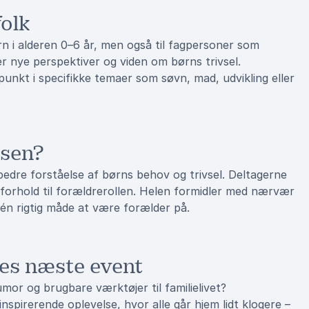
folk
n i alderen 0–6 år, men også til fagpersoner som
r nye perspektiver og viden om børns trivsel.
nkt i specifikke temaer som søvn, mad, udvikling eller
nsen?
edre forståelse af børns behov og trivsel. Deltagerne
i forhold til forældrerollen. Helen formidler med nærvær
 én rigtig måde at være forælder på.
res næste event
humor og brugbare værktøjer til familielivet?
spirerende oplevelse, hvor alle går hjem lidt klogere –