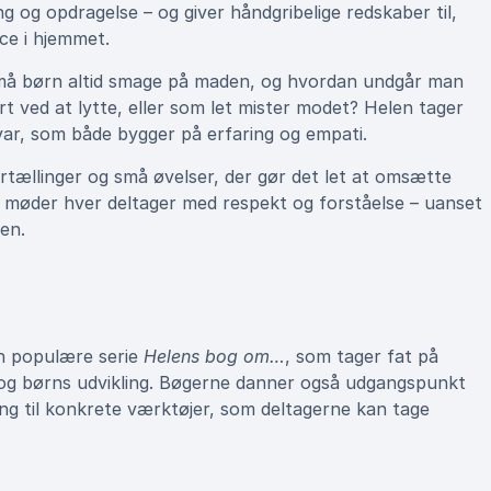
ng og opdragelse – og giver håndgribelige redskaber til,
ce i hjemmet.
små børn altid smage på maden, og hvordan undgår man
ved at lytte, eller som let mister modet? Helen tager
 svar, som både bygger på erfaring og empati.
rtællinger og små øvelser, der gør det let at omsætte
len møder hver deltager med respekt og forståelse – uanset
en.
en populære serie
Helens bog om…
, som tager fat på
 og børns udvikling. Bøgerne danner også udgangspunkt
ng til konkrete værktøjer, som deltagerne kan tage