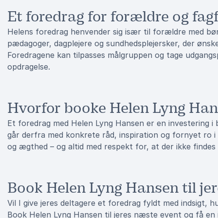
Et foredrag for forældre og fag
Helens foredrag henvender sig især til forældre med bør
pædagoger, dagplejere og sundhedsplejersker, der ønske
Foredragene kan tilpasses målgruppen og tage udgangspu
opdragelse.
Hvorfor booke Helen Lyng Ha
Et foredrag med Helen Lyng Hansen er en investering i b
går derfra med konkrete råd, inspiration og fornyet ro 
og ægthed – og altid med respekt for, at der ikke findes
Book Helen Lyng Hansen til je
Vil I give jeres deltagere et foredrag fyldt med indsigt, 
Book Helen Lyng Hansen til jeres næste event og få en in