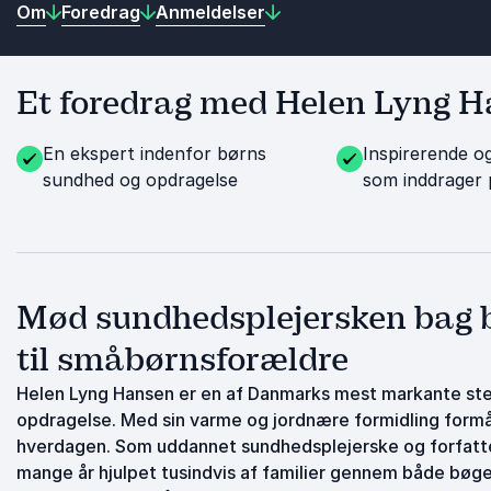
Om
Foredrag
Anmeldelser
Et foredrag med Helen Lyng Ha
En ekspert indenfor børns
Inspirerende og
sundhed og opdragelse
som inddrager
Mød sundhedsplejersken bag b
til småbørnsforældre
Helen Lyng Hansen er en af Danmarks mest markante ste
opdragelse. Med sin varme og jordnære formidling formår
hverdagen. Som uddannet sundhedsplejerske og forfatte
mange år hjulpet tusindvis af familier gennem både bøg