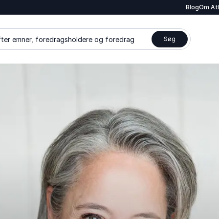
Blog
Om At
ter emner, foredragsholdere og foredrag
Søg