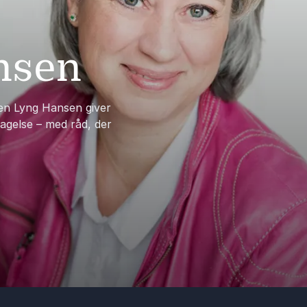
nsen
en Lyng Hansen giver
gelse – med råd, der