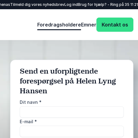
henas
Tilmeld dig vores nyhedsbrev
Log ind
Brug for hjælp? - Ring på
35 11 21
Foredragsholdere
Emner
Kontakt os
Send en uforpligtende
forespørgsel på Helen Lyng
Hansen
: @Model.ProfileF
Send forespørgsel
Dit navn
*
Eller ring
E-mail
*
35 11 21 31