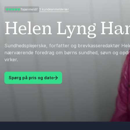
3 kundeanmeldelser
Topanmeldt!
4.67 ud af 5
Helen Lyng Ha
Sundhedsplejerske, forfatter og brevkasseredaktør Hel
nærværende foredrag om børns sundhed, søvn og opdra
virker.
Spørg på pris og dato