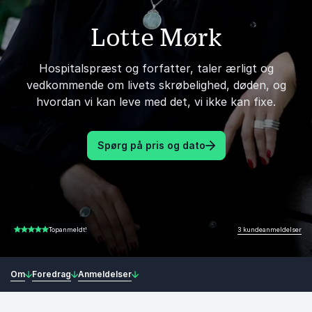
Lotte Mørk
Hospitalspræst og forfatter, taler ærligt og
vedkommende om livets skrøbelighed, døden, og
hvordan vi kan leve med det, vi ikke kan fixe.
Spørg på pris og dato
3 kundeanmeldelser
Topanmeldt!
5.00 ud af 5
Om
Foredrag
Anmeldelser