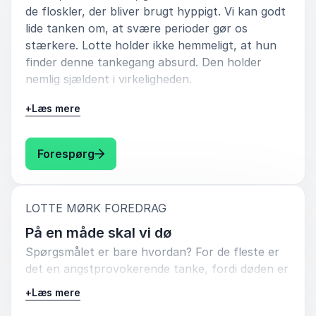
de floskler, der bliver brugt hyppigt. Vi kan godt
lide tanken om, at svære perioder gør os
stærkere. Lotte holder ikke hemmeligt, at hun
finder denne tankegang absurd. Den holder
nemlig sjældent i virkeligheden.
+
Læs mere
Lotte vil i dette foredrag sætte fokus på at livet
kan være godt trods svære omstændigheder
med sorg, død og angst, og at man skal erkende,
: Lotte Mørk Fiks lige mit liv, please
Forespørg
at magtesløsheden er et menneskeligt vilkår.
Den angår os alle, og hvis vi lærer at hengive os
til den, kan den åbne for det fællesskab, vi har
:
LOTTE MØRK FOREDRAG
brug for, når vi konfronteres med
magtesløsheden.
På en måde skal vi dø
Spørgsmålet er bare hvordan? For de fleste er
det en angstprovokerende tanke, fordi døden er
så fremmedartet og ukendt - vi snakker så
+
Læs mere
sjældent om den. Men i dette foredrag bliver