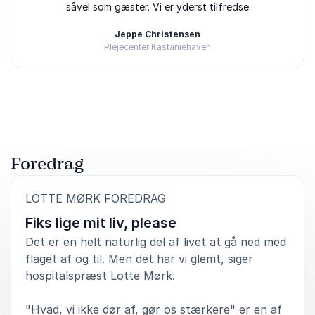
såvel som gæster. Vi er yderst tilfredse
Jeppe Christensen
Plejecenter Kastaniehaven
Bedømt
5.00
/5 baseret på
3
kundeanmeldelser
Foredrag
:
LOTTE MØRK FOREDRAG
Fiks lige mit liv, please
Det er en helt naturlig del af livet at gå ned med
flaget af og til. Men det har vi glemt, siger
hospitalspræst Lotte Mørk.
"Hvad, vi ikke dør af, gør os stærkere" er en af