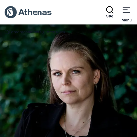
Søg
Menu
Foredragsholdere
Lotte Mørk
Tilbage til forsiden