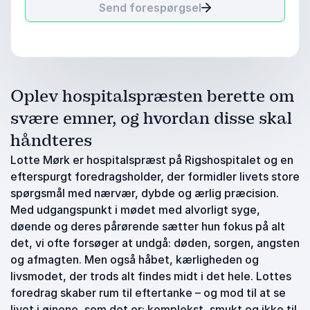
Send forespørgsel
Oplev hospitalspræsten berette om
svære emner, og hvordan disse skal
håndteres
Lotte Mørk er hospitalspræst på Rigshospitalet og en
efterspurgt foredragsholder, der formidler livets store
spørgsmål med nærvær, dybde og ærlig præcision.
Med udgangspunkt i mødet med alvorligt syge,
døende og deres pårørende sætter hun fokus på alt
det, vi ofte forsøger at undgå: døden, sorgen, angsten
og afmagten. Men også håbet, kærligheden og
livsmodet, der trods alt findes midt i det hele. Lottes
foredrag skaber rum til eftertanke – og mod til at se
livet i øjnene, som det er: komplekst, smukt og ikke til