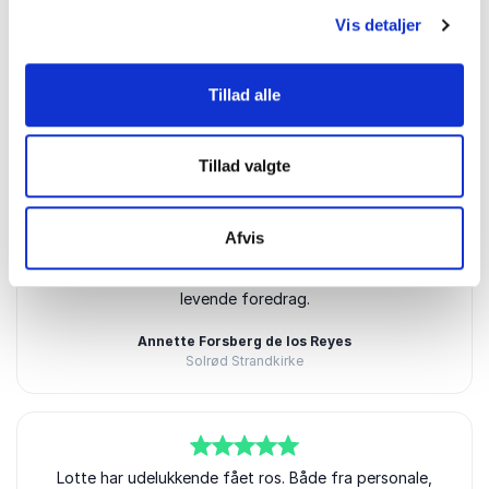
Vis detaljer
Tillad alle
5
Fantastisk foredragsholder, kloge gode perspektiver.
ud af
5
Jane Bentson
Høje-Taastrup kommune, Team Udvikling
Tillad valgte
Afvis
5
ud af
Lotte Mørk var meget nærværende og holdt et
5
levende foredrag.
Annette Forsberg de los Reyes
Solrød Strandkirke
5
Lotte har udelukkende fået ros. Både fra personale,
ud af
5