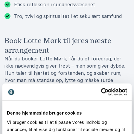
Etisk refleksion i sundhedsvæsenet
Tro, tvivl og spiritualitet i et sekulært samfund
Book Lotte Mørk til jeres næste
arrangement
Når du booker Lotte Mørk, får du et foredrag, der
ikke nødvendigvis giver trøst – men som giver dybde.
Hun taler til hjertet og forstanden, og skaber rum,
hvor man må standse op, lytte og måske turde
mærke det, man helst undgår. Hendes stemme minder
os om, at det gode liv ikke er uden mørke – men
netop findes i evnen til at være til stede i det hele.
Book Lotte, hvis I tør blive klogere på døden – og på
Denne hjemmeside bruger cookies
livet.
Vi bruger cookies til at tilpasse vores indhold og
annoncer, til at vise dig funktioner til sociale medier og til