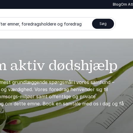
Blog
Om At
ter emner, foredragsholdere og foredrag
Søg
m aktiv dødshjælp
e mest grundlæggende spørgsmål i vores samfund –
e og værdighed. Vores foredrag henvender sig til
omsorgs-miljøer samt offentlige og private
log om dette emne. Book en samtale med os i dag og få