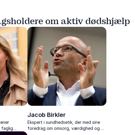
agsholdere om aktiv dødshjælp
Jacob Birkler
rener
Ekspert i sundhedsetik, der med sine
 faglig
foredrag om omsorg, værdighed og de
og rejser
etiske dilemmaer i sundhedssektoren,