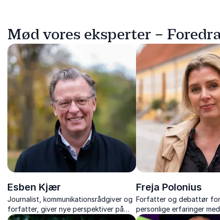
Mød vores eksperter – Foredr
Esben Kjær
Freja Polonius
Journalist, kommunikationsrådgiver og
Forfatter og debattør fo
forfatter, giver nye perspektiver på
personlige erfaringer med
livet, døden og arbejdslivet
indsigt i aktiv dødshjælp 