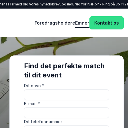
henas
Tilmeld dig vores nyhedsbrev
Log ind
Brug for hjælp? - Ring på
35 11 21
Foredragsholdere
Emner
Kontakt os
Find det perfekte match
til dit event
Dit navn
*
E-mail
*
Dit telefonnummer