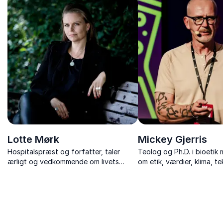
spørgsmål om samfund, 
og etiske overvejelser.
Lotte Mørk
Mickey Gjerris
Hospitalspræst og forfatter, taler
Teolog og Ph.D. i bioetik
ærligt og vedkommende om livets
om etik, værdier, klima, t
skrøbelighed, døden, og hvordan vi
svære dilemmaer.
kan leve med det, vi ikke kan fixe.