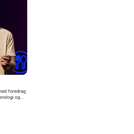
menneskesyn
oplyser og engagerer sit publikum.
 med foredrag
eknologi og