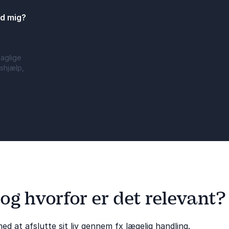
ed mig?
faglige
shjælp,
e svar
du stå i mørket med mig?
og hvorfor er det relevant?
d at afslutte sit liv gennem fx lægelig handling.