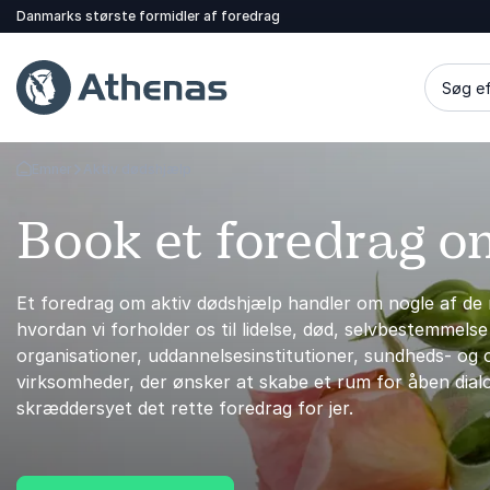
Danmarks største formidler af foredrag
Søg ef
Emner
Aktiv dødshjælp
Tilbage til forsiden
Book et foredrag o
Et foredrag om aktiv dødshjælp handler om nogle af d
hvordan vi forholder os til lidelse, død, selvbestemmels
organisationer, uddannelsesinstitutioner, sundheds- og 
virksomheder, der ønsker at skabe et rum for åben dia
skræddersyet det rette foredrag for jer.