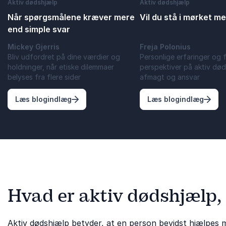
Aktiv dødshjælp
Aktiv dødshjælp
Når spørgsmålene kræver mere
Vil du stå i mørket m
end simple svar
Mickey Gjerris
Freja Polonius
Bliv udfordret på dine værdier og
Personlige erfaringer og 
holdninger, når etiske dilemmaer
perspektiver på aktiv død
belyses fra flere sider
afmagt og ansvar
: Når spørgsmålene kræver mere end simpl
: Vil 
Læs blogindlæg
Læs blogindlæg
Hvad er aktiv dødshjælp, 
Aktiv dødshjælp betyder, at en person bevidst hjælpes me