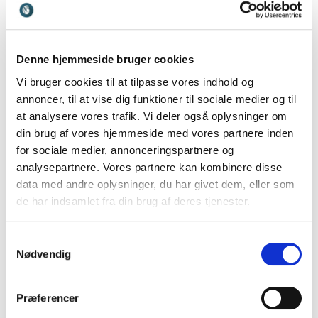
Kundeanmeldelser
Denne hjemmeside bruger cookies
Vi bruger cookies til at tilpasse vores indhold og
annoncer, til at vise dig funktioner til sociale medier og til
at analysere vores trafik. Vi deler også oplysninger om
5
ud af
Foredraget "Åndelig oprustning" blev leveret af en
5
din brug af vores hjemmeside med vores partnere inden
veloplagt, vidende og god formidler -Esben Kjær. Det
for sociale medier, annonceringspartnere og
gav anledning til en ny forståelse af samtidens
analysepartnere. Vores partnere kan kombinere disse
udfordringer samt indsigt og anledning til fortsat
data med andre oplysninger, du har givet dem, eller som
refleksion. En meget inspirerende og tankevækkende
aften. Kan klart anbefales.
de har indsamlet fra din brug af deres tjenester.
Tove Kirk
Samtykkevalg
Randers og omegns distriktsforening
Esben Kjær
Nødvendig
Præferencer
5
ud af
Esben er helt fantastisk. Det rykker helt enormt og
5