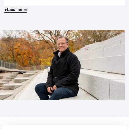
arrangement
+
Læs mere
Når du booker Esben Kjær, får du en
foredragsholder, der ikke går udenom det svære –
men som samtidig sørger for, at publikum ikke føler
sig efterladt alene med det. Hans foredrag er som
samtaler, vi burde have oftere – om døden, troen,
livet og meningen med det hele. Og ikke mindst: Hvad
vi stiller op, når det hele skræller af. Han skaber
refleksion med efterklang – og ryster tilhørerne
kærligt fri af autopiloten.