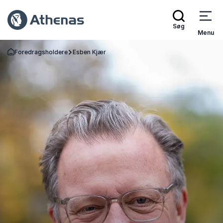
Søg
Menu
Foredragsholdere
Esben Kjær
Tilbage til forsiden