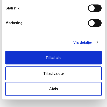
meget brugbar viden og indsigt.
Statistik
Skovshoved Kirke
Esben Kjær
Marketing
5
ud af
Esben Kjær var moderator for Det Nationale
5
Vis detaljer
Sorgcenters årlige Sorgkonference med 300
deltagere. Esben har igennem hele processen været
meget engageret og bidraget med virkelig gode
Tillad alle
forslag, for eksempel at gøre konferencen mere
levende, med korte film imellem oplæg, og forslag om
at aktivere deltagerne via et elektronisk
spørgsmålssystem. Konferencen blev en stor succes,
Tillad valgte
og netop disse to elementer er evalueret som
+
Vis alle 14 anmeldelser
medårsag til et vellykket arrangement. Esben Kjær er
Bedømt
4.86
/5 baseret på
14
kundeanmeldelser
utrolig levende som moderator og med en god
Afvis
portion humor får han både deltagere og
oplægsholdere involveret og aktive. Han er
velforberedt i forhold til de forskellige
oplægsholderes baggrund og emne. Derudover er