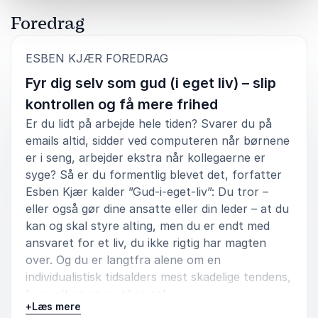
han oprigtig i sin tilgang, og viger ikke tilbage for at
Foredrag
spørge lidt dybere, hvis svaret ikke umiddelbart er
fyldestgørende.
:
ESBEN KJÆR FOREDRAG
Birgitte Grube
Fyr dig selv som gud (i eget liv) – slip
Chefkonsulent i Det Nationale Sorgcenter
Esben Kjær
kontrollen og få mere frihed
Er du lidt på arbejde hele tiden? Svarer du på
emails altid, sidder ved computeren når børnene
5
Esben Kjær var vores moderator på minikonferencen
ud af
5
er i seng, arbejder ekstra når kollegaerne er
”Hvordan Bliver vi bedre til at dø?” med næsten 450
syge? Så er du formentlig blevet det, forfatter
deltagere ved SDU. Jeg har aldrig før oplevet en
Esben Kjær kalder ”Gud-i-eget-liv”: Du tror –
moderator, der formåede at styre stemningen i
eller også gør dine ansatte eller din leder – at du
lokalet. Esben optrådte både som taler og lagde selv
kan og skal styre alting, men du er endt med
fra start med et følsomt, eftertænksomt alvorligt og
smukt indlæg. Langsomt men sikkert formåede han at
ansvaret for et liv, du ikke rigtig har magten
løfte stemningen i lokalet fra det alvorsfulde til det
over. Og du er langtfra alene om en
muntre, trods emnets alvor. Hans introduktioner af de
individualistisk tidsalders mest skadelige tendens,
enkelte talere var velformulerede og -motiverede og
hvor alting er op til os selv.
han formåede at skabe spørgelyst blandt publikum
+
Læs mere
og var i en hver henseende velforberedt.