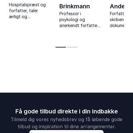
Hospitalspræst og
Esben Kjær
Brinkmann
Anders
forfatter, taler
Professor i
Forfatter, 
ærligt og
psykologi og
skribent og
vedkommende om
anerkendt forfatter
dokumentar
livets skrøbelighed,
giver skarpe
foredrag o
døden, og hvordan
foredrag om kultur,
mønsterbry
vi kan leve med det,
trivsel og modet til
livskriser 
vi ikke kan fixe.
at stå fast i en
man rejser 
foranderlig tid.
trods af s
odds.
Få gode tilbud direkte i din indbakke
Tilmeld dig vores nyhedsbrev og få løbende gode
tilbud og inspiration til dine arrangementer.