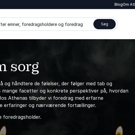
Blog
Om At
ter emner, foredragsholdere og foredrag
Søg
m sorg
tå og håndtere de følelser, der følger med tab og
gens mange facetter og konkrete perspektiver på, hvordan
Hos Athenas tilbyder vi foredrag med erfarne
ge erfaringer og nærværende fortællinger.
e foredragsholder.