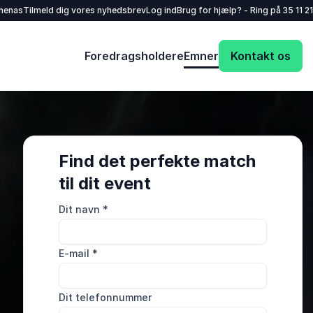
henas
Tilmeld dig vores nyhedsbrev
Log ind
Brug for hjælp? - Ring på
35 11 21
Foredragsholdere
Emner
Kontakt os
Find det perfekte match
til dit event
Dit navn
*
E-mail
*
Dit telefonnummer