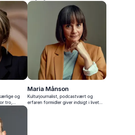
org, og livets
skrøbelighed, døden, og hvordan vi
gsmål.
kan leve med det, vi ikke kan fixe.
Maria Månson
kærlige og
Kulturjournalist, podcastvært og
or tro,
erfaren formidler giver indsigt i livet
 spørgsmål
som pårørende, de forbudte følelser
sigt.
og at finde balancen i krisetider.