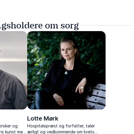
agsholdere om sorg
n
Lotte Mørk
forsker og
Hospitalspræst og forfatter, taler
ens kunst med
ærligt og vedkommende om livets