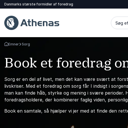
Danmarks største formidler af foredrag
Søg ef
Emner
Sorg
Tilbage til forsiden
Book et foredrag o
Sorg er en del af livet, men det kan være svært at fors
livskriser. Med et foredrag om sorg får I indsigt i sor
man kan finde håb, styrke og mening i svære perioder. 
foredragsholdere, der kombinerer faglig viden, personli
Book en samtale, så hjælper vi jer med at finde den rett