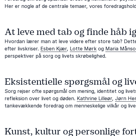
Her er nogle af de centrale temaer, vores foredragshol
At leve med tab og finde håb i
Hvordan lærer man at leve videre efter store tab? Dett
efter livskriser.
Esben Kjær
,
Lotte Mørk
og
Maria Månso
perspektiver på sorg og livets skrøbelighed.
Eksistentielle spørgsmål og li
Sorg rejser ofte spørgsmål om mening, identitet og livet
refleksion over livet og døden.
Kathrine Lilleør
,
Jørn Hen
tankevækkende foredrag om menneskelige vilkår og live
Kunst, kultur og personlige fo