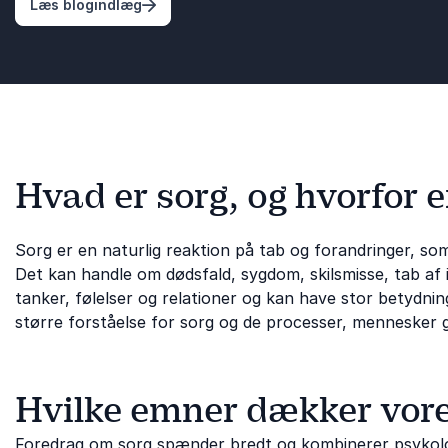
: Når døden kommer tæt på - foredrag om 
Læs blogindlæg
Hvad er sorg, og hvorfor e
Sorg er en naturlig reaktion på tab og forandringer, som 
Det kan handle om dødsfald, sygdom, skilsmisse, tab af id
tanker, følelser og relationer og kan have stor betydning 
større forståelse for sorg og de processer, mennesker g
Hvilke emner dækker vore
Foredrag om sorg spænder bredt og kombinerer psykologi,