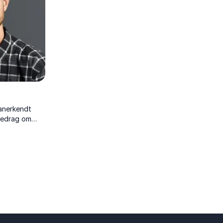
 anerkendt
oredrag om
 at stå fast i