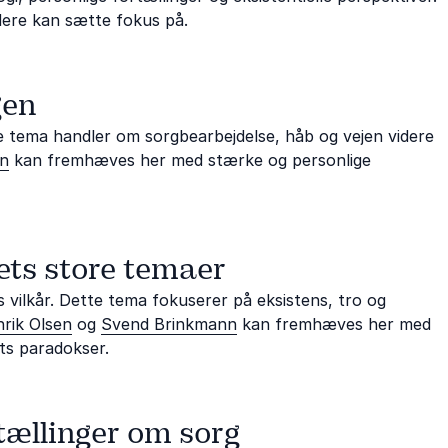
dere kan sætte fokus på.
gen
e tema handler om sorgbearbejdelse, håb og vejen videre
n
kan fremhæves her med stærke og personlige
vets store temaer
s vilkår. Dette tema fokuserer på eksistens, tro og
rik Olsen
og
Svend Brinkmann
kan fremhæves her med
ts paradokser.
rtællinger om sorg