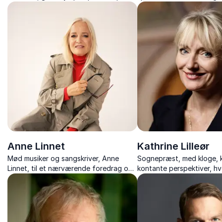
livet, døden og arbejdslivet
foredrag om kreativitet, s
paradokser og store spør
Anne Linnet
Kathrine Lilleør
Mød musiker og sangskriver, Anne
Sognepræst, med kloge, 
Linnet, til et nærværende foredrag om
kontante perspektiver, hv
livet, musikken og de sange, der har
litteratur og livets store
rørt og rykket generationer.
mødes med nærvær og ind