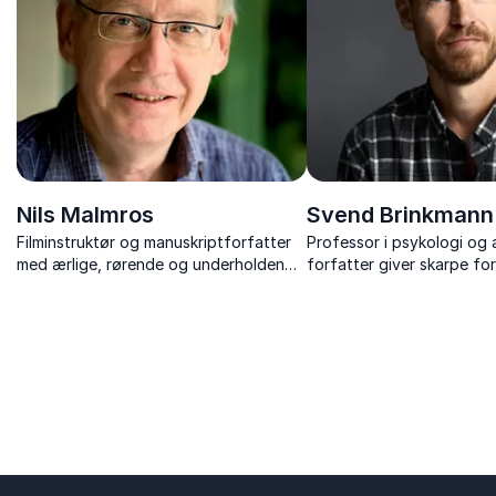
Nils Malmros
Svend Brinkmann
Filminstruktør og manuskriptforfatter
Professor i psykologi og
med ærlige, rørende og underholdende
forfatter giver skarpe f
foredrag om sit liv, sin filmkunst og
kultur, trivsel og modet til
sine personlige oplevelser
en foranderlig tid.