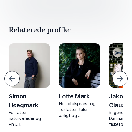
Relaterede profiler
orrige
Næst
Simon
Lotte Mørk
Jakob
Hospitalspræst og
Høegmark
Clause
forfatter, taler
Forfatter,
5. generati
ærligt og
naturvejleder og
Danmarks æ
vedkommende om
Ph.D. i
fiskeforret
livets skrøbelighed,
naturpsykologi, der
ansvarlig,