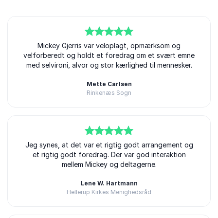
5
ud af
Mickey Gjerris var veloplagt, opmærksom og
5
velforberedt og holdt et foredrag om et svært emne
med selvironi, alvor og stor kærlighed til mennesker.
Mette Carlsen
Rinkenæs Sogn
Mickey Gjerris
5
Jeg synes, at det var et rigtig godt arrangement og
ud af
5
et rigtig godt foredrag. Der var god interaktion
mellem Mickey og deltagerne.
Lene W. Hartmann
Hellerup Kirkes Menighedsråd
Mickey Gjerris