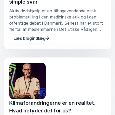
simple svar
Aktiv dødshjælp er en tilbagevendende etisk
problemstilling i den medicinske etik og i den
offentlige debat i Danmark. Senest har et stort
flertal af medlemmerne i Det Etiske Råd igen
argumenteret for at fastholde det gældende
Læs blogindlæg
forbud, imens statsministeren har meldt ud, at
hun mener, at loven skal æ
Klimaforandringerne er en realitet.
Hvad betyder det for os?