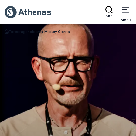
Søg
Menu
Foredragsholdere
Mickey Gjerris
Tilbage til forsiden
Foto: Sarah Senf