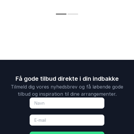
døden, og hvordan
inspirerer til bedre
bæredygti
vi kan leve med det,
trivsel gennem
fiskehandel
vi ikke kan fixe.
naturens helende
at respekte
kræfter.
og tilberede
danske fisk
skaldyr.
Få gode tilbud direkte i din indbakke
Tilmeld dig vores nyhedsbrev og få løbende gode
tilbud og inspiration til dine arrangementer.