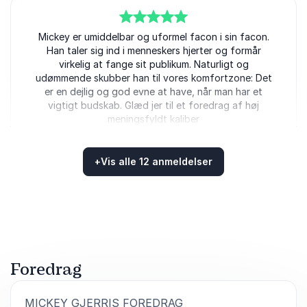
5
ud af
Mickey er umiddelbar og uformel facon i sin facon.
5
Han taler sig ind i menneskers hjerter og formår
virkelig at fange sit publikum. Naturligt og
udømmende skubber han til vores komfortzone: Det
er en dejlig og god evne at have, når man har et
vigtigt budskab. Glæd jer til et foredrag af høj
meningsfyldt kaliber
Isabel Ebbesen
Naturvejleder
+
Vis alle 12 anmeldelser
Mickey Gjerris
Bedømt
5.00
/5 baseret på
12
kundeanmeldelser
5
Mickey har en gave. Det er evnen til at skabe rum for
ud af
5
vigtige og vægtige samtaler om alle de svære valg
og betingelser, man må leve med som menneske.
Foredrag
Mickeys gavmilde ordstrøm fletter sig ind og ud af
tunge sandheder, anekdotiske sekvenser og ny viden.
Alt sammen serveret med en lethed og en humor, som
:
MICKEY GJERRIS FOREDRAG