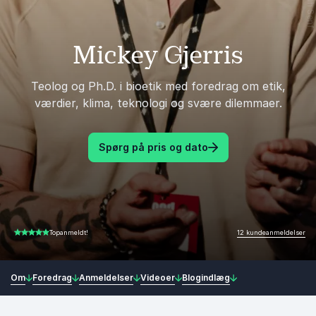
Mickey Gjerris
Teolog og Ph.D. i bioetik med foredrag om etik,
værdier, klima, teknologi og svære dilemmaer.
Spørg på pris og dato
12 kundeanmeldelser
Topanmeldt!
5.00 ud af 5
Om
Foredrag
Anmeldelser
Videoer
Blogindlæg