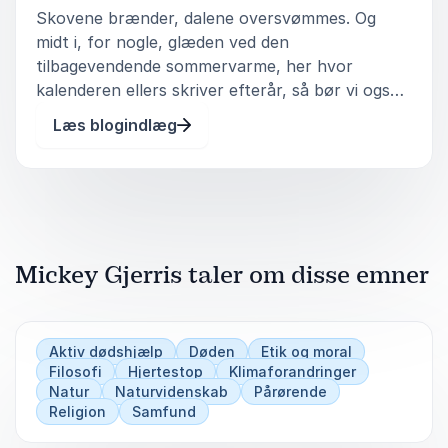
Skovene brænder, dalene oversvømmes. Og
midt i, for nogle, glæden ved den
tilbagevendende sommervarme, her hvor
kalenderen ellers skriver efterår, så bør vi også
bekymre os, og se alvorligt på klimakrisen. For
Læs blogindlæg
er der overhovedet håb? Det har vi spurgt
Teolog og ph.d. i bioetik Mickey Gjerris om. &nb
Mickey Gjerris taler om disse emner
Aktiv dødshjælp
Døden
Etik og moral
Filosofi
Hjertestop
Klimaforandringer
Natur
Naturvidenskab
Pårørende
Religion
Samfund