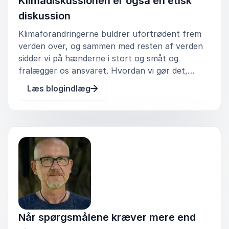
Klimadiskussionen er også en etisk
diskussion
Klimaforandringerne buldrer ufortrødent frem
verden over, og sammen med resten af verden
sidder vi på hænderne i stort og småt og
fralægger os ansvaret. Hvordan vi gør det,
skifter med årstiderne, men i øjeblikket er især
Læs blogindlæg
to strategier populære. Den ene går på at
trække offerkortet og forurettet bes
Når spørgsmålene kræver mere end