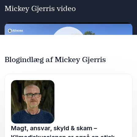
dét, sådan for alvor, at se en flodhest er et
Mickey Gjerris video
møde med Gud?
Foredraget kan tilrettelægges ift. specifikke
ønsker og behov.
Blogindlæg af Mickey Gjerris
Afspil
Magt, ansvar, skyld & skam –