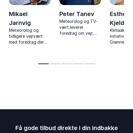
Mikael
Peter Tanev
Esther
Meteorolog og TV-
Jarnvig
Kjeldahl
vært leverer
Meteorolog og
Klimaaktivis
foredrag om vejr,
tidligere vejrvært
initiativtage
klima og grøn
med foredrag der
Grønne
omstilling – med
giver klarhed over
Studenterb
videnskab, humor og
klima,
forfatter o
håb for fremtiden.
vejrforandringer og
debattør
myterne bag
debatten.
Få gode tilbud direkte i din indbakke