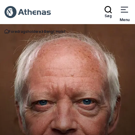
Søg
Menu
Foredragsholdere
Bengt Holst
Tilbage til forsiden