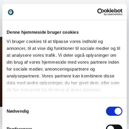
Book Bengt Holst til jeres event
+
Læs mere
Et foredrag med Bengt Holst er en mulighed for at
blive klogere på både naturens magiske
mangfoldighed og de store spørgsmål om vores
Denne hjemmeside bruger cookies
ansvar som mennesker i naturens kredsløb. Han
Vi bruger cookies til at tilpasse vores indhold og
formår at kombinere fascination, fakta og refleksion
annoncer, til at vise dig funktioner til sociale medier og til
på en måde, der efterlader publikum både inspireret
at analysere vores trafik. Vi deler også oplysninger om
og udfordret.
din brug af vores hjemmeside med vores partnere inden
for sociale medier, annonceringspartnere og
Book Bengt Holst til jeres næste event, og få en
analysepartnere. Vores partnere kan kombinere disse
foredragsholder, der med viden, engagement og
data med andre oplysninger, du har givet dem, eller som
formidlingsevne kan åbne dørene til dyrenes verden
de har indsamlet fra din brug af deres tjenester.
og sætte spot på, hvordan vi alle er en del af
naturens store sammenhæng.
Samtykkevalg
Nødvendig
Præferencer