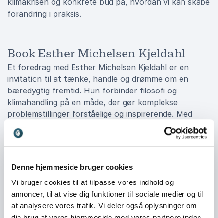
klimakrisen og konkrete bud på, hvordan vi kan skabe
forandring i praksis.
Book Esther Michelsen Kjeldahl
Et foredrag med Esther Michelsen Kjeldahl er en
invitation til at tænke, handle og drømme om en
bæredygtig fremtid. Hun forbinder filosofi og
klimahandling på en måde, der gør komplekse
problemstillinger forståelige og inspirerende. Med
hendes stemme bliver klimakrisen sat ind i en større
sammenhæng, hvor refleksion fører til handling, og
hvor fællesskab bliver en nøgle til forandring.
Denne hjemmeside bruger cookies
Book et foredrag med Esther Michelsen Kjeldahl, og
lad jer inspirere til at tage del i den nødvendige
Vi bruger cookies til at tilpasse vores indhold og
forandring – sammen kan vi gøre en forskel.
annoncer, til at vise dig funktioner til sociale medier og til
at analysere vores trafik. Vi deler også oplysninger om
din brug af vores hjemmeside med vores partnere inden