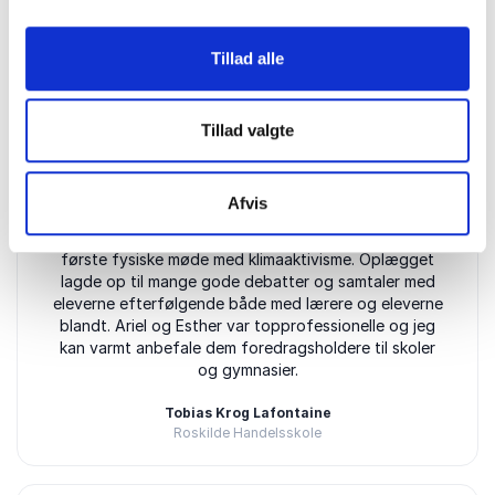
Tillad alle
5
ud af
Ariel og Esther leverede et fantastisk foredrag for
5
EUX-eleverne på Roskilde Handelsskole om
Tillad valgte
Reklamemagt. Oplægget var velgennemført og førte
til en god Q&A efterfølgende, hvor de gik i dialog
med eleverne, som både havde spørgsmål til bogen
Afvis
og til klimaaktivisme. Efterfølgende talte vi med
eleverne i klasserne, hvor det for mange var deres
første fysiske møde med klimaaktivisme. Oplægget
lagde op til mange gode debatter og samtaler med
eleverne efterfølgende både med lærere og eleverne
blandt. Ariel og Esther var topprofessionelle og jeg
kan varmt anbefale dem foredragsholdere til skoler
og gymnasier.
Tobias Krog Lafontaine
Roskilde Handelsskole