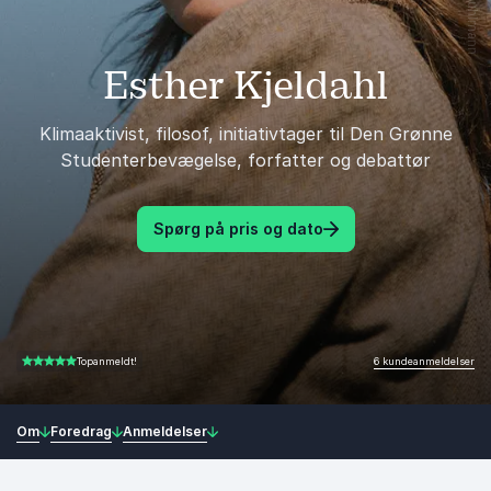
Esther Kjeldahl
Klimaaktivist, filosof, initiativtager til Den Grønne
Studenterbevægelse, forfatter og debattør
Spørg på pris og dato
6 kundeanmeldelser
Topanmeldt!
4.83 ud af 5
Om
Foredrag
Anmeldelser