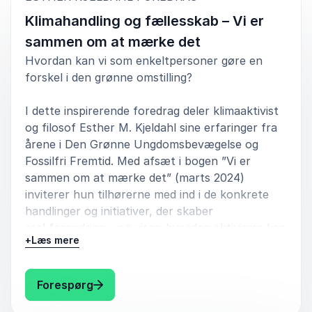
hjem med nye perspektiver på vores egne roller og
Klimahandling og fællesskab – Vi er
ansvar i kampen for et bedre klima.
sammen om at mærke det
Jesper Ruben, Ansvarlig for Filosofiske Saloner
Ungdomsskolen
Hvordan kan vi som enkeltpersoner gøre en
forskel i den grønne omstilling?
I dette inspirerende foredrag deler klimaaktivist
og filosof Esther M. Kjeldahl sine erfaringer fra
5
Super relevant og velstruktureret oplæg med stærke
ud af
5
årene i Den Grønne Ungdomsbevægelse og
pointer underbygget af illustrative slides. Esther er
Fossilfri Fremtid. Med afsæt i bogen ”Vi er
meget autentisk på en scene ift. hendes agenda.
sammen om at mærke det” (marts 2024)
Henriette Vognsgaard
inviterer hun tilhørerne med ind i de konkrete
UCL Erhvervsakademi og Professionshøjskole
handlinger og initiativer, der skaber
reel forandring – og viser, hvordan aktivisme kan
+
Læs mere
være en kilde til håb, handlekraft og fællesskab i
en tid præget af klimakrise.
5
ud af
Esther Michelsen Kjeldahl har holdt et oplæg ad to
5
: Esther Kjeldahl Klimahandling og fæl
Forespørg
Esther udforsker klimadebattens historiske
omgange for vores elever her på Ordrup Gymnasium i
forbindelse med vores international dag om aktivisme
udvikling og dens underliggende idéer og