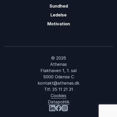
Sundhed
Ledelse
Motivation
© 2026
Athenas
Flakhaven 1, 1. sal
5000 Odense C
kontakt@athenas.dk
Tlf:
35 11 21 31
Cookies
Datapolitik
: Esther Kjeldahl
Besøg os på LinkedIn
Besøg os på Facebook
Besøg os på Instagram