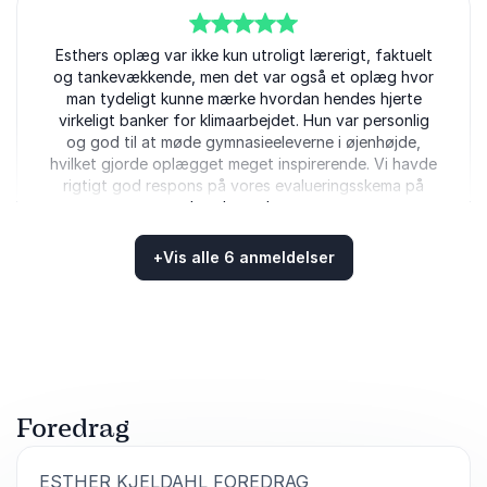
5
Esthers oplæg var ikke kun utroligt lærerigt, faktuelt
ud af
5
og tankevækkende, men det var også et oplæg hvor
man tydeligt kunne mærke hvordan hendes hjerte
virkeligt banker for klimaarbejdet. Hun var personlig
og god til at møde gymnasieeleverne i øjenhøjde,
hvilket gjorde oplægget meget inspirerende. Vi havde
rigtigt god respons på vores evalueringsskema på
hendes oplæg.
Alberte
+
Vis alle 6 anmeldelser
Danske Gymnasieelevers Sammenslutning
Bedømt
4.83
/5 baseret på
6
kundeanmeldelser
5
ud af
Esther præsenterede sit foredrag “Ansvar i
5
Klimakrisen” til Filosofisk Salon på Nørre G. Det blev
Foredrag
til en interessant og hyggelig eftermiddag med fokus
på både klima og filosofi. Der blev tænkt og
diskuteret blandt de unge ved bordene, og vi gik
:
ESTHER KJELDAHL FOREDRAG