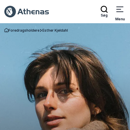
Søg
Menu
Foredragsholdere
Esther Kjeldahl
Tilbage til forsiden
Foto: Rita Kuhlmann