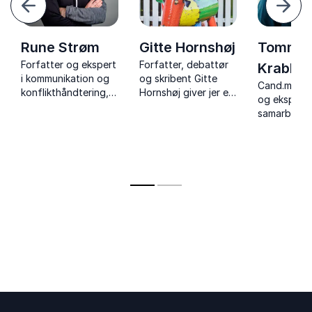
Næst
Rune Strøm
Gitte Hornshøj
Tommy
Forfatter og ekspert
Forfatter, debattør
Krabbe
i kommunikation og
og skribent Gitte
Cand.mag., 
konflikthåndtering,
Hornshøj giver jer et
og ekspert 
med humoristiske og
uforglemmeligt
samarbejde
indsigtsrige
foredrag om
relationer,
foredrag der giver
respekt, dialog og
1.500
stærke redskaber.
god opførsel.
skrædders
foredrag
om forandri
trivsel og
menneskeli