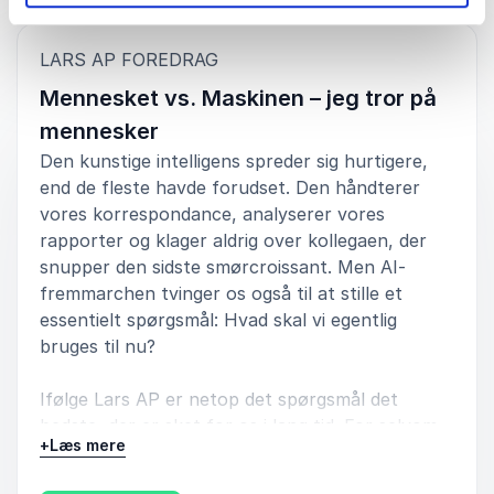
Foredrag
5
Lars AP var meget nærværnede og havde brugt tid
ud af
5
på at sættes sig ind i målgruppen på forhånd.
:
LARS AP FOREDRAG
Terese Hougaard
Mennesket vs. Maskinen – jeg tror på
Danske Fodterapeuter
Lars AP
mennesker
Den kunstige intelligens spreder sig hurtigere,
end de fleste havde forudset. Den håndterer
4
ud af
Lars AP var meget underholdende og god til at
5
vores korrespondance, analyserer vores
inddrage tilhørerne.
rapporter og klager aldrig over kollegaen, der
snupper den sidste smørcroissant. Men AI-
Doris Rossing
fremmarchen tvinger os også til at stille et
Havdrup Kirkes Foredragsrække
Lars AP
essentielt spørgsmål: Hvad skal vi egentlig
bruges til nu?
Ifølge Lars AP er netop det spørgsmål det
5
ud af
Lars var underholdende og rigtig god til at fange
5
bedste, der er sket for os i lang tid. For selvom
respons fra tilhørerne.
+
Læs mere
maskinerne er teknisk overlegne, er de som
"robotstøvsugere i et glasbur", når det gælder
Rasmus Christensen