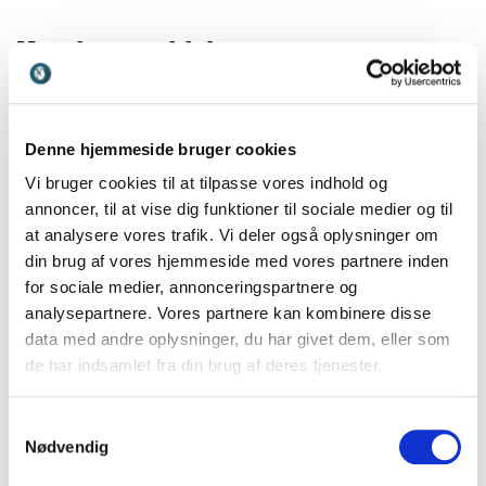
Kundeanmeldelser
Denne hjemmeside bruger cookies
5
ud af
Mega godt! Lars er en rigtig god formidler og har
5
Vi bruger cookies til at tilpasse vores indhold og
nogle super pointer - og fint med lidt forskning bag.
annoncer, til at vise dig funktioner til sociale medier og til
Han var også rigtig spændende at tale med i vores
"formøde"
at analysere vores trafik. Vi deler også oplysninger om
din brug af vores hjemmeside med vores partnere inden
Lone Mortensen
for sociale medier, annonceringspartnere og
Tasklet Factory
analysepartnere. Vores partnere kan kombinere disse
Lars AP
data med andre oplysninger, du har givet dem, eller som
de har indsamlet fra din brug af deres tjenester.
5
ud af
Vi havde et rigtig godt samarbejde med Lars om
5
Samtykkevalg
forberedelse af vores personaleseminar, hvor Lars
Nødvendig
holdt oplæg. Lars ramte vores behov spot on og
hans gode energi smittede af på hele dagen. Vi er