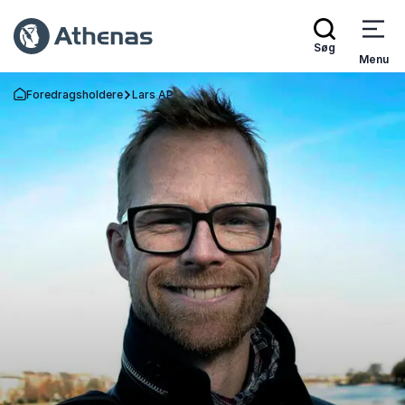
Søg
Menu
Foredragsholdere
Lars AP
Tilbage til forsiden