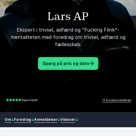
Lars AP
Ekspert i trivsel, adfærd og "Fucking Flink"-
mentaliteten med foredrag om trivsel, adfærd og
fællesskab.
Spørg på pris og dato
13 kundeanmeldelser
Topanmeldt!
4.85 ud af 5
Om
Foredrag
Anmeldelser
Videoer