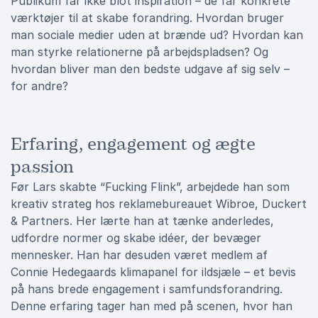
Publikum får ikke blot inspiration – de får konkrete
værktøjer til at skabe forandring. Hvordan bruger
man sociale medier uden at brænde ud? Hvordan kan
man styrke relationerne på arbejdspladsen? Og
hvordan bliver man den bedste udgave af sig selv –
for andre?
Erfaring, engagement og ægte
passion
Før Lars skabte “Fucking Flink”, arbejdede han som
kreativ strateg hos reklamebureauet Wibroe, Duckert
& Partners. Her lærte han at tænke anderledes,
udfordre normer og skabe idéer, der bevæger
mennesker. Han har desuden været medlem af
Connie Hedegaards klimapanel for ildsjæle – et bevis
på hans brede engagement i samfundsforandring.
Denne erfaring tager han med på scenen, hvor han