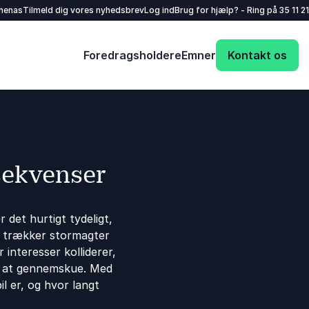
henas
Tilmeld dig vores nyhedsbrev
Log ind
Brug for hjælp? - Ring på
35 11 21
Foredragsholdere
Emner
Kontakt os
sekvenser
r det hurtigt tydeligt,
g trækker stormagter
r interesser kolliderer,
e at gennemskue. Med
l er, og hvor langt