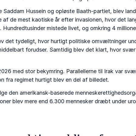
e Saddam Hussein og opløste Baath-partiet, blev lande
le af de mest kaotiske år efter invasionen, hvor det l
Hundredtusinder mistede livet, og omkring 4 millioner
lev det tydeligt, hvor hurtigt politiske omvæltninger u
ddelbart forudser. Samtidig blev det klart, hvor svært
 i 2026 med stor bekymring. Parallellerne til Irak var s
 fra regimet hurtigt blev en del af billedet.
 Ifølge den amerikansk-baserede menneskerettighedsor
ner blev mere end 6.300 mennesker dræbt under urol