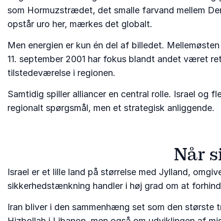
som Hormuzstrædet, det smalle farvand mellem Den 
opstår uro her, mærkes det globalt.
Men energien er kun én del af billedet. Mellemøsten
11. september 2001 har fokus blandt andet været ret
tilstedeværelse i regionen.
Samtidig spiller alliancer en central rolle. Israel og
regionalt spørgsmål, men et strategisk anliggende.
Når s
Israel er et lille land på størrelse med Jylland, omgi
sikkerhedstænkning handler i høj grad om at forhindr
Iran bliver i den sammenhæng set som den største t
Hizbollah i Libanon, men også om udviklingen af mis