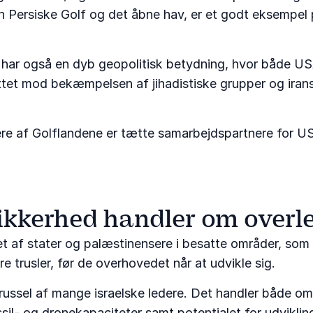
Persiske Golf og det åbne hav, er et godt eksempel 
 har også en dyb geopolitisk betydning, hvor både USA
tet mod bekæmpelsen af jihadistiske grupper og iransk
 flere af Golflandene er tætte samarbejdspartnere for US
ikkerhed handler om overl
vet af stater og palæstinensere i besatte områder, som 
e trusler, før de overhovedet når at udvikle sig.
russel af mange israelske ledere. Det handler både om
sil- og dronekapaciteter samt potentialet for udvikli