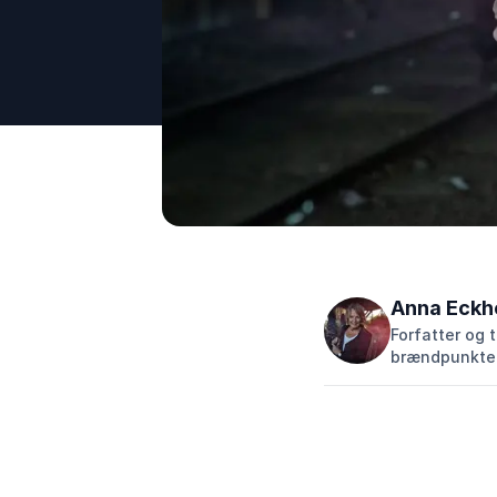
Anna Eckh
Forfatter og 
brændpunkter,