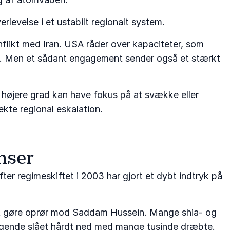
levelse i et ustabilt regionalt system.
flikt med Iran. USA råder over kapaciteter, som
ning. Men et sådant engagement sender også et stærkt
 i højere grad kan have fokus på at svække eller
te regional eskalation.
nser
ter regimeskiftet i 2003 har gjort et dybt indtryk på
 at gøre oprør mod Saddam Hussein. Mange shia- og
ølgende slået hårdt ned med mange tusinde dræbte.