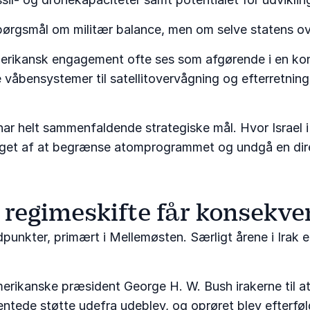
spørgsmål om militær balance, men om selve statens over
merikansk engagement ofte ses som afgørende i en kon
rede våbensystemer til satellitovervågning og efterret
d har helt sammenfaldende strategiske mål. Hvor Israel
aget af at begrænse atomprogrammet og undgå en direk
 regimeskifte får konsekve
unkter, primært i Mellemøsten. Særligt årene i Irak ef
amerikanske præsident George H. W. Bush irakerne til
entede støtte udefra udeblev, og oprøret blev efterf