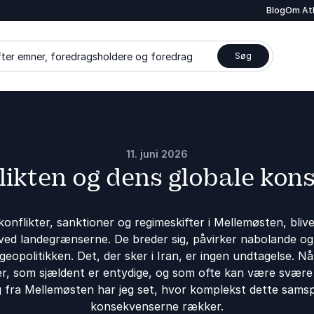
Blog
Om At
ter emner, foredragsholdere og foredrag
Søg
11. juni 2026
flikten og dens globale kon
konflikter, sanktioner og regimeskifter i Mellemøsten, blive
r ved landegrænserne. De breder sig, påvirker nabolande o
 geopolitikken. Det, der sker i Iran, er ingen undtagelse. Nå
er, som sjældent er entydige, og som ofte kan være svær
 fra Mellemøsten har jeg set, hvor komplekst dette samspi
konsekvenserne rækker.