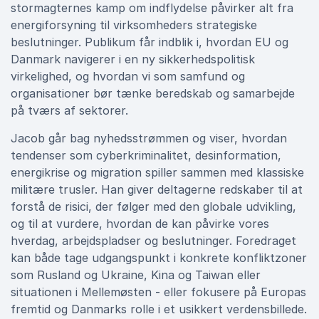
stormagternes kamp om indflydelse påvirker alt fra
energiforsyning til virksomheders strategiske
beslutninger. Publikum får indblik i, hvordan EU og
Danmark navigerer i en ny sikkerhedspolitisk
virkelighed, og hvordan vi som samfund og
organisationer bør tænke beredskab og samarbejde
på tværs af sektorer.
Jacob går bag nyhedsstrømmen og viser, hvordan
tendenser som cyberkriminalitet, desinformation,
energikrise og migration spiller sammen med klassiske
militære trusler. Han giver deltagerne redskaber til at
forstå de risici, der følger med den globale udvikling,
og til at vurdere, hvordan de kan påvirke vores
hverdag, arbejdspladser og beslutninger. Foredraget
kan både tage udgangspunkt i konkrete konfliktzoner
som Rusland og Ukraine, Kina og Taiwan eller
situationen i Mellemøsten - eller fokusere på Europas
fremtid og Danmarks rolle i et usikkert verdensbillede.