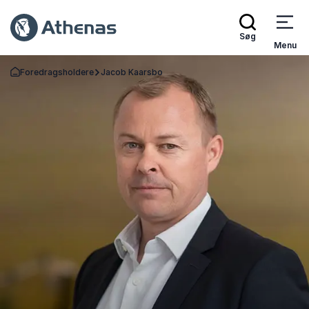
Søg
Menu
Foredragsholdere
Jacob Kaarsbo
Tilbage til forsiden