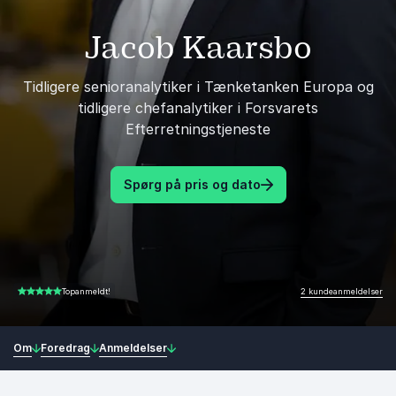
Jacob Kaarsbo
Tidligere senioranalytiker i Tænketanken Europa og
tidligere chefanalytiker i Forsvarets
Efterretningstjeneste
Spørg på pris og dato
2 kundeanmeldelser
Topanmeldt!
5.00 ud af 5
Om
Foredrag
Anmeldelser