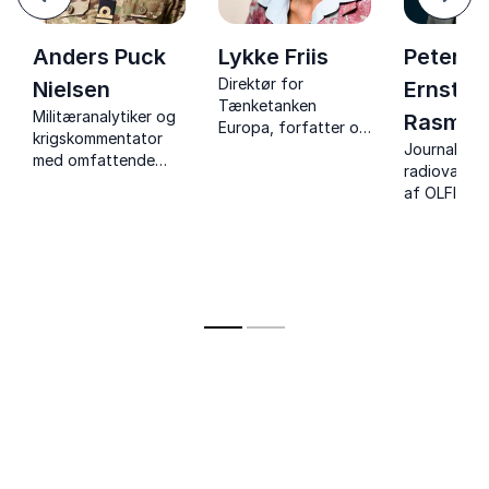
Næst
Anders Puck
Lykke Friis
Peter
Direktør for
Nielsen
Ernstve
Tænketanken
Militæranalytiker og
Rasmus
Europa, forfatter og
krigskommentator
tidl.
Journalist, 
med omfattende
Tysklandskorrespondent
radiovært o
indsigt i Ukraine,
af OLFI me
Rusland og moderne
foredrag o
krigsførelse – kendt
forsvar, N
fra medier, podcasts
mediernes ro
og YouTube.
demokratiet