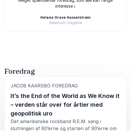
5
ud af
Meget spændende foredrag, som alle kan fange
5
interesse i.
Helene Greve Hasselstrøm
Beierholm Slagelse
Bedømt
5.00
/5 baseret på
2
kundeanmeldelser
Foredrag
:
JACOB KAARSBO FOREDRAG
It’s the End of the World as We Know it
– verden står over for årtier med
geopolitisk uro
Det amerikanske rockband R.E.M. sang i
slutningen af 80’erne og starten af 90’erne om