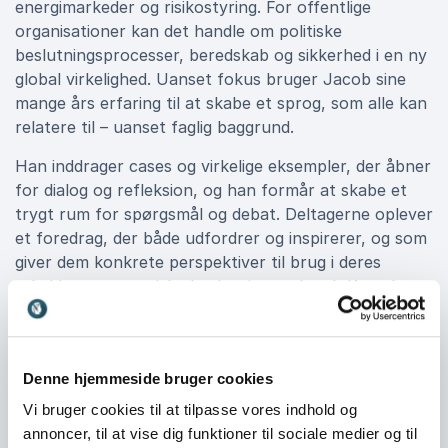
energimarkeder og risikostyring. For offentlige
organisationer kan det handle om politiske
beslutningsprocesser, beredskab og sikkerhed i en ny
global virkelighed. Uanset fokus bruger Jacob sine
mange års erfaring til at skabe et sprog, som alle kan
relatere til – uanset faglig baggrund.
Han inddrager cases og virkelige eksempler, der åbner
for dialog og refleksion, og han formår at skabe et
trygt rum for spørgsmål og debat. Deltagerne oplever
et foredrag, der både udfordrer og inspirerer, og som
giver dem konkrete perspektiver til brug i deres
arbejde og strategiske beslutninger. Jacob Kaarsbo
kombinerer et analytisk overblik med evnen til at gøre
komplekse temaer konkrete og handlingsorienterede,
hvilket gør hans foredrag særligt værdifulde for
Denne hjemmeside bruger cookies
ledere og beslutningstagere, der skal navigere i
usikkerhed.
Vi bruger cookies til at tilpasse vores indhold og
annoncer, til at vise dig funktioner til sociale medier og til