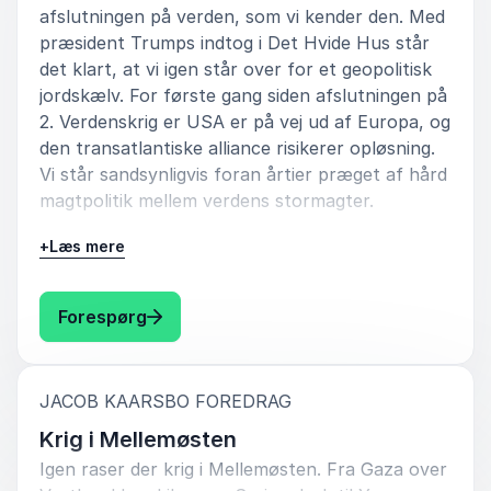
afslutningen på verden, som vi kender den. Med
præsident Trumps indtog i Det Hvide Hus står
det klart, at vi igen står over for et geopolitisk
jordskælv. For første gang siden afslutningen på
2. Verdenskrig er USA er på vej ud af Europa, og
den transatlantiske alliance risikerer opløsning.
Vi står sandsynligvis foran årtier præget af hård
magtpolitik mellem verdens stormagter.
Det vil være en ustabil og risikofyldt verden.
+
Læs mere
Trusselsbilledet for Europa mere alvorligt end
på noget tidspunkt siden 1945. Der er en reel
: Jacob Kaarsbo It’s the End of the Worl
Forespørg
risiko for både handelskrig og regulære krige.
Hvordan vil Danmark og Europa håndtere
udfordringerne? Kan Europa tage udfordringen
:
JACOB KAARSBO FOREDRAG
op og selv modstå truslen fra Rusland og hjælpe
Krig i Mellemøsten
Ukraine med at stoppe krigen? Hvad vil der ske
Igen raser der krig i Mellemøsten. Fra Gaza over
med forholdet til USA? Vil vi se flere krige