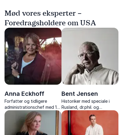
Mød vores eksperter –
Foredragsholdere om USA
Anna Eckhoff
Bent Jensen
Forfatter og tidligere
Historiker med speciale i
administrationschef med 15
Rusland, dr.phil. og
års erfaring fra verdens
forfatter, med skarpe
brændpunkter, formidler
foredrag om
ærlige og stærke
verdenshistoriens store
fortællinger, der rører,
konflikter.