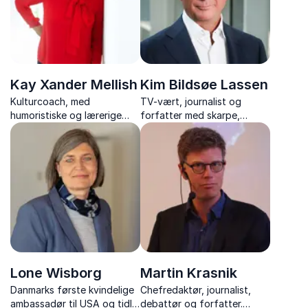
Kay Xander Mellish
Kim Bildsøe Lassen
Kulturcoach, med
TV-vært, journalist og
humoristiske og lærerige
forfatter med skarpe,
foredrag om dansk
underholdende og aktuelle
arbejdskultur, samarbejde
foredrag om medier, politik
og mødet mellem danskere
og samfund.
og udlændinge.
Lone Wisborg
Martin Krasnik
Danmarks første kvindelige
Chefredaktør, journalist,
ambassadør til USA og tidl.
debattør og forfatter.