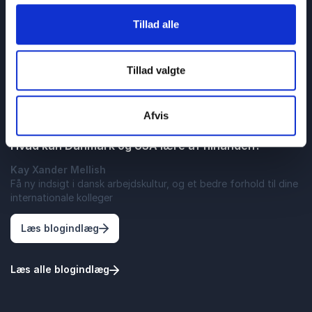
Tillad alle
Tillad valgte
Afvis
USA
Hvad kan Danmark og USA lære af hinanden?
Kay Xander Mellish
Få ny indsigt i dansk arbejdskultur, og et bedre forhold til dine
internationale kolleger
: Hvad kan Danmark og USA lære af hinan
Læs blogindlæg
Læs alle blogindlæg