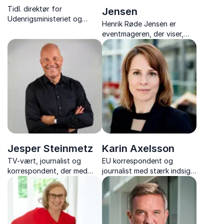
Tidl. direktør for
Jensen
Udenrigsministeriet og
Henrik Røde Jensen er
dansk ambassadør i bl.a.
eventmageren, der viser,
USA, Kina og Tyskland
hvordan drømme bliver til
virkelighed gennem
relationer og strategisk
networking.
Jesper Steinmetz
Karin Axelsson
TV-vært, journalist og
EU korrespondent og
korrespondent, der med
journalist med stærk indsigt
humor og skarphed deler
i europæisk politik og
historier fra et liv på farten
samarbejde i Europa.
og bag nyhedernes kulisser.