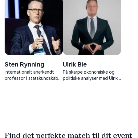
Sovjetunionen, med
korrespondent i USA og
fascinerende indblik i politik,
kommunikationsdirektør
medier og verdenshistorie.
Sten Rynning
Ulrik Bie
Internationalt anerkendt
Få skarpe økonomiske og
professor i statskundskab
politiske analyser med Ulrik
og DK's førende analytiker
Bie – økonomisk redaktør på
af NATO og europæisk
Berlingske og tidl.
sikkerhed, med foredrag om
cheføkonom.
netop NATO og EU's
Sikkerhed.
Find det perfekte match til dit event