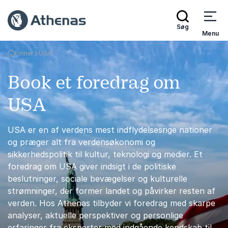
Søg
Menu
Emner
USA
Tilbage til forsiden
Book et foredrag om
USA
USA er en af verdens mest indflydelsesrige nationer
og præger alt fra verdensøkonomi og
sikkerhedspolitik til kultur, teknologi og medier. Et
foredrag om USA giver indsigt i de politiske
beslutninger, sociale bevægelser og kulturelle
strømninger, der former landet og påvirker resten af
verden. Hos Athenas tilbyder vi foredrag med skarpe
analyser, aktuelle perspektiver og personlige
erfaringer fra eksperter med indgående kendskab til