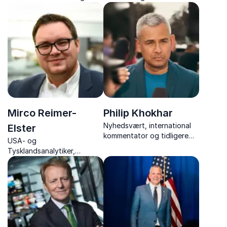
ambassadør til NATO med
Oplev foredrag med skarpe
indsigter i diplomati, global
analyser, kritisk journalistik
usikkerhed og
og indsigter i samfund,
virksomheders strategiske
politik og medier.
positionering.
Mirco Reimer-
Philip Khokhar
Nyhedsvært, international
Elster
kommentator og tidligere
USA- og
korrespondent med unik
Tysklandsanalytiker,
indsigt i USA, Kina,
podcast-vært og forfatter
Mellemøsten og verdens
med højaktuelle og
brændpunkter.
underholdene foredrag om
amerikansk og tysk politik