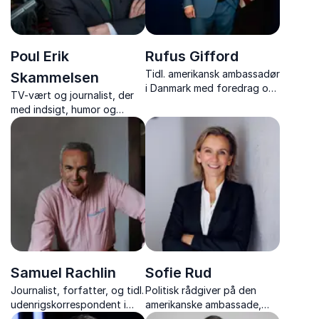
Poul Erik
Rufus Gifford
Tidl. amerikansk ambassadør
Skammelsen
i Danmark med foredrag om
TV-vært og journalist, der
diplomati, mangfoldighed
med indsigt, humor og
og moderne lederskab.
nærvær tager jer med ind i
verdens brændpunkter og
bag kulissen på de største
nyhedsbegivenheder.
Samuel Rachlin
Sofie Rud
Journalist, forfatter, og tidl.
Politisk rådgiver på den
udenrigskorrespondent i
amerikanske ambassade,
USA, Rusland og
journalist, tidligere