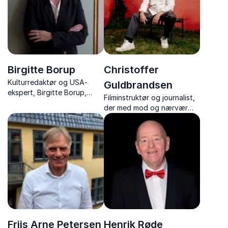
udfordrer og inspirerer.
Birgitte Borup
Christoffer
Kulturredaktør og USA-
Guldbrandsen
ekspert, Birgitte Borup,
Filminstruktør og journalist,
giver jer et levende, skarpt
der med mod og nærvær
og humoristisk foredrag om
skaber unikke indsigter i
USA’s politik, kultur og de
politik, magt og fortælling.
strømninger, der påvirker os
alle.
Friis Arne Petersen
Henrik Røde