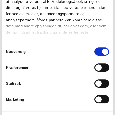
at analysere vores trafik. Vi deler også oplysninger om
din brug af vores hjemmeside med vores partnere inden
Bliv mere åben for internationale på
for sociale medier, annonceringspartnere og
arbejdspladsen, og lad dem komme videre
analysepartnere. Vores partnere kan kombinere disse
data med andre oplysninger, du har givet dem, eller som
Fejr succes og giv mere positiv feedback til
de har indsamlet fra din brug af deres tjenester.
leverandører og kolleger
Samtykkevalg
Kay Xander Mellish
er A-Speakers/Athenas-
Nødvendig
foredragsholder og forfatter til bøgerne “Working
with Americans: Tips for Danes” “Working with
Præferencer
Danes: Tips for Americans” “How to Work in
Denmark” og “How to live in Denmark.” En
Statistik
amerikansk-dansk dobbeltborger som bor i
København. Book Kay til en præsentation for din
gruppe eller organisation - enten personligt eller
Marketing
virtuelt.