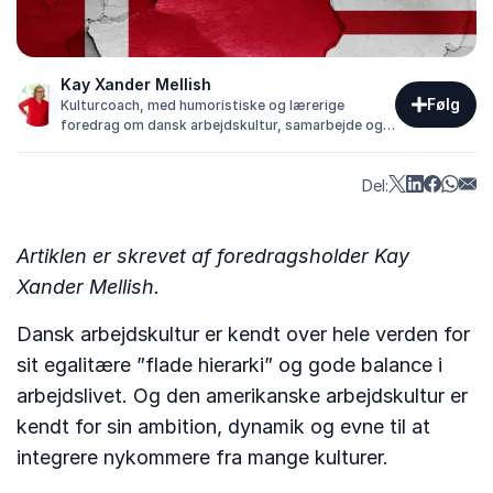
Kay Xander Mellish
Følg
Kulturcoach, med humoristiske og lærerige
foredrag om dansk arbejdskultur, samarbejde og
mødet mellem danskere og udlændinge.
Del:
Artiklen er skrevet af foredragsholder Kay
Xander Mellish.
Dansk arbejdskultur er kendt over hele verden for
sit egalitære ”flade hierarki” og gode balance i
arbejdslivet. Og den amerikanske arbejdskultur er
kendt for sin ambition, dynamik og evne til at
integrere nykommere fra mange kulturer.