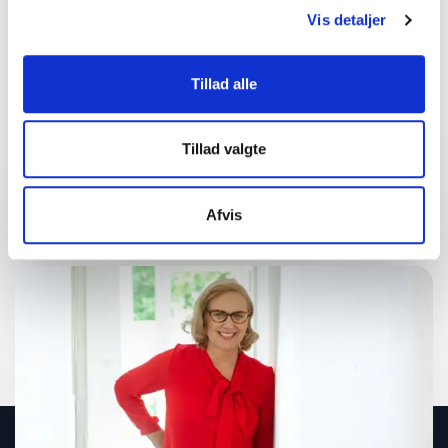
Vis detaljer
Tillad alle
Del:
Tillad valgte
Send en forespørgsel på Kay
Xander Mellish
Afvis