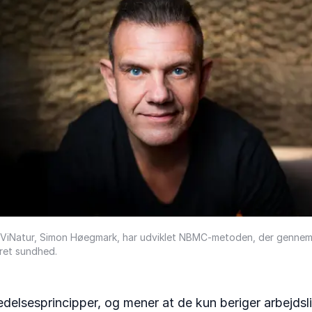
n ViNatur, Simon Høegmark, har udviklet NBMC-metoden, der gennem d
ret sundhed.
ledelsesprincipper, og mener at de kun beriger arbejd