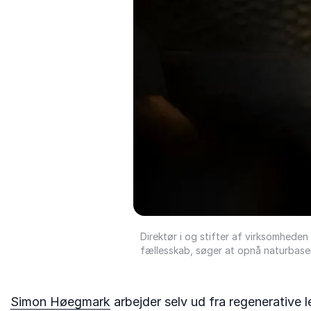
Direktør i og stifter af virksomhede
fællesskab, søger at opnå naturbase
Simon Høegmark
arbejder selv ud fra regenerative 