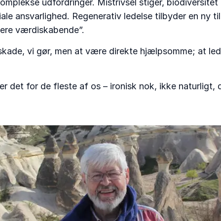
omplekse udfordringer. Mistrivsel stiger, biodiversitet
le ansvarlighed. Regenerativ ledelse tilbyder en ny til
“mere værdiskabende”.
skade, vi gør, men at være direkte hjælpsomme; at led
r det for de fleste af os – ironisk nok, ikke naturligt,