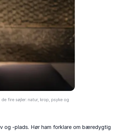
e fire søjler: natur, krop, psyke og
sliv og -plads. Hør ham forklare om bæredygtig