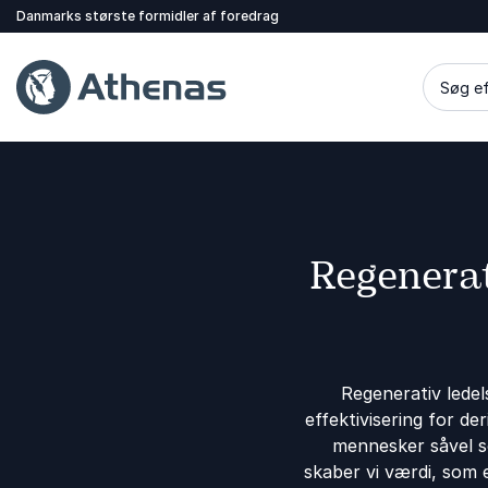
Danmarks største formidler af foredrag
Søg ef
Regenerat
Regenerativ ledels
effektivisering for d
mennesker såvel s
skaber vi værdi, som 