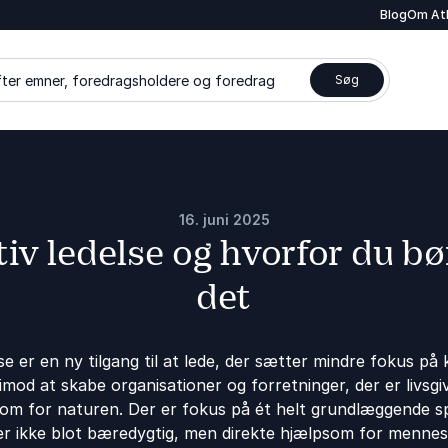
Blog
Om At
ter emner, foredragsholdere og foredrag
Søg
16. juni 2025
iv ledelse og hvorfor du bør
det
e er en ny tilgang til at lede, der sætter mindre fokus på 
erimod at skabe organisationer og forretninger, der er livs
om for naturen. Der er fokus på ét helt grundlæggende 
er ikke blot bæredygtig, men direkte hjælpsom for mennes