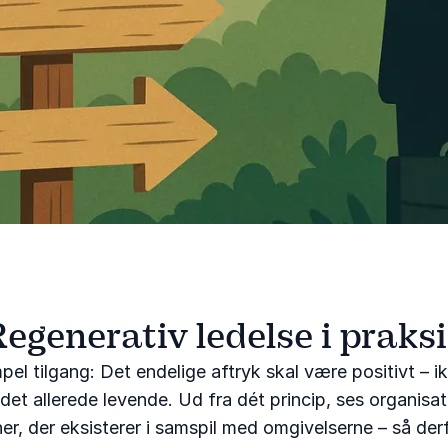
egenerativ ledelse i praks
l tilgang: Det endelige aftryk skal være positivt – ikk
 det allerede levende. Ud fra dét princip, ses organis
 der eksisterer i samspil med omgivelserne – så derfo