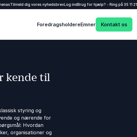
henas
Tilmeld dig vores nyhedsbrev
Log ind
Brug for hjælp? - Ring på
35 11 21
Foredragsholdere
Emner
Kontakt os
 kende til
klassisk styring og
givende og nærende for
spørgsmål: Hvordan
ker, organisationer og