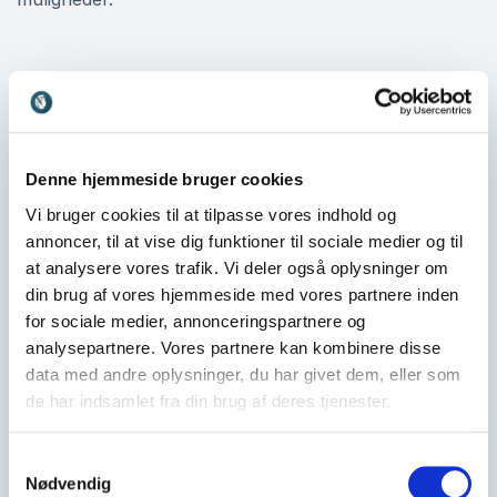
Foredrag med Lasse Jonasson
Når du booker et foredrag med Lasse Jonasson, får
du en oplevelse, der kombinerer indsigt, inspiration og
konkrete værktøjer. Han taler blandt andet om:
Denne hjemmeside bruger cookies
Vi bruger cookies til at tilpasse vores indhold og
Fremtidens forandringskræfter og megatrends
annoncer, til at vise dig funktioner til sociale medier og til
Strategisk brug af fremtidsforskning i
at analysere vores trafik. Vi deler også oplysninger om
beslutningsprocesser
din brug af vores hjemmeside med vores partnere inden
for sociale medier, annonceringspartnere og
Innovation, disruption og nye forretningsmodeller
analysepartnere. Vores partnere kan kombinere disse
Hvordan man bygger organisatorisk robusthed og
data med andre oplysninger, du har givet dem, eller som
agilitet
de har indsamlet fra din brug af deres tjenester.
Samtykkevalg
Nødvendig
Fremtidsstrategier i praksis – fra