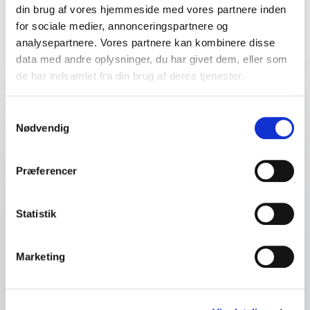
din brug af vores hjemmeside med vores partnere inden
for sociale medier, annonceringspartnere og
analysepartnere. Vores partnere kan kombinere disse
data med andre oplysninger, du har givet dem, eller som
Foredrag
de har indsamlet fra din brug af deres tjenester.
:
LYKKE MØLLER KRISTENSEN FOREDRAG
Samtykkevalg
Nødvendig
Menneskers rolle
Den oversete superkraft i en tid med AI, tech
og kvante
Præferencer
Hvordan tager vi styringen over teknologiens
udvikling – i stedet for at lade os styre af frygt
Statistik
eller ukritisk begejstring? I dette foredrag
inviterer Lykke Møller Kristensen til en
Marketing
handlingsorienteret refleksion over teknologiens
magt og vores rolle i at bruge den strategisk og
bevidst.