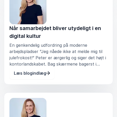
samarbejdssituationer.
Workshoppen er relevant for arbejdspladser og
organisationer, hvor kommunikation og
samarbejde i stigende grad er afhængig af
Når samarbejdet bliver utydeligt i en
digitale kanaler, og hvor man oplever, at tempo,
digital kultur
forventninger og ansvar let bliver uklare
En genkendelig udfordring på moderne
arbejdspladser ”Jeg nåede ikke at melde mig til
julefrokost!” Peter er ærgerlig og siger det højt i
kontorlandskabet. Bag skærmene bagerst i
lokalet sidder de to, der har taget ansvaret for
Læs blogindlæg
julefrokosten, og skæver til hinanden med et
sigende blik. Vi havde jo sk