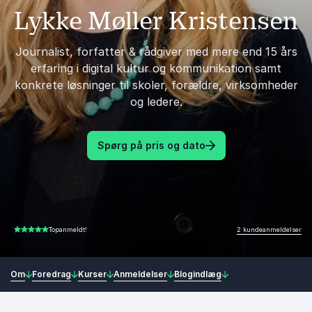
Lykke Møller Kristensen
Journalist, forfatter & rådgiver med mere end 15 års
erfaring i digital kultur og kommunikation samt
konkrete løsninger til skoler, forældre, virksomheder
og ledere.
Spørg på pris og dato
2 kundeanmeldelser
Topanmeldt!
5.00 ud af 5
Om
Foredrag
Kurser
Anmeldelser
Blogindlæg