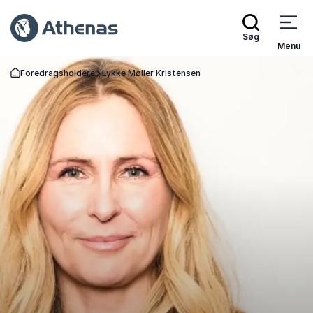
Søg
Menu
Foredragsholdere
Lykke Møller Kristensen
Tilbage til forsiden