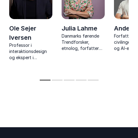
Ole Sejer
Julia Lahme
Anders
Danmarks førende
Forfatter,
Iversen
Trendforsker,
civilingeniø
Professor i
etnolog, forfatter
og AI-ekspe
interaktionsdesign
og direktør i eget
Danmarks m
og ekspert i
kommunikationsbureau.
benyttede
teknologi og digital
foredragsh
omstilling på skoler
om kunstig
og
intelligens 
uddannelsesinstitutioner.
forfatter til
bestselleren
epoken"