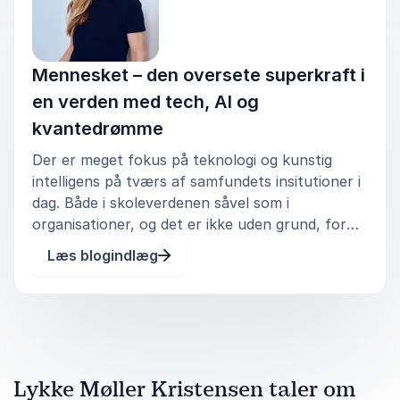
Mennesket – den oversete superkraft i
en verden med tech, AI og
kvantedrømme
Der er meget fokus på teknologi og kunstig
intelligens på tværs af samfundets insitutioner i
dag. Både i skoleverdenen såvel som i
organisationer, og det er ikke uden grund, for
fremtiden er digital. Alligevel er der tegn på, at vi
Læs blogindlæg
har udviklet et passivt mindset til teknologien.
Hvor mennesket næst
Lykke Møller Kristensen taler om