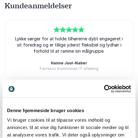
Kundeanmeldelser
5
Lykke sørger for at holde tilhørerne dybt engageret i
ud af
5
sit foredrag og er tillige yderst fleksibel og lydhør i
forhold til at ramme sin målgruppe.
Hanne Juul-Naber
Favrskov Kommunes IT-afdeling
5
ud af
5
Meget professionelt.
Denne hjemmeside bruger cookies
Mads Vistisen
Holstebro Gymnasium og HF
Vi bruger cookies til at tilpasse vores indhold og
annoncer, til at vise dig funktioner til sociale medier og til
at analysere vores trafik. Vi deler også oplysninger om
Bedømt
5.00
/5 baseret på
2
kundeanmeldelser