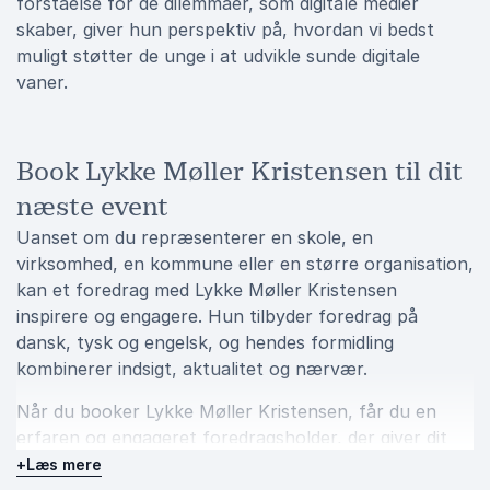
forståelse for de dilemmaer, som digitale medier
skaber, giver hun perspektiv på, hvordan vi bedst
muligt støtter de unge i at udvikle sunde digitale
vaner.
Book Lykke Møller Kristensen til dit
næste event
Uanset om du repræsenterer en skole, en
virksomhed, en kommune eller en større organisation,
kan et foredrag med Lykke Møller Kristensen
inspirere og engagere. Hun tilbyder foredrag på
dansk, tysk og engelsk, og hendes formidling
kombinerer indsigt, aktualitet og nærvær.
Når du booker Lykke Møller Kristensen, får du en
erfaren og engageret foredragsholder, der giver dit
publikum viden, redskaber og motivation til at tage
+
Læs mere