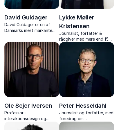
David Guldager
Lykke Møller
David Guldager er en af
Kristensen
Danmarks mest markante
Journalist, forfatter &
eksperter i digitale trends,
rådgiver med mere end 15
gadgets og fremtidens
års erfaring i digital kultur
teknologi.
og kommunikation samt
konkrete løsninger til skoler,
forældre, virksomheder og
ledere.
Ole Sejer Iversen
Peter Hesseldahl
Professor i
Journalist og forfatter, med
interaktionsdesign og
foredrag om
ekspert i teknologi og
fremtidsforskning, teknologi