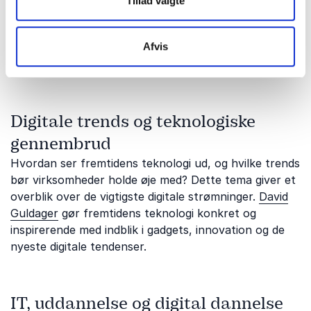
Tillad valgte
modstandskraft.
Peter Svarre
belyser både de
teknologiske og etiske aspekter af den digitale
Afvis
udvikling og giver perspektiver på sikkerhed i en
stadig mere digital verden.
Digitale trends og teknologiske
gennembrud
Hvordan ser fremtidens teknologi ud, og hvilke trends
bør virksomheder holde øje med? Dette tema giver et
overblik over de vigtigste digitale strømninger.
David
Guldager
gør fremtidens teknologi konkret og
inspirerende med indblik i gadgets, innovation og de
nyeste digitale tendenser.
IT, uddannelse og digital dannelse