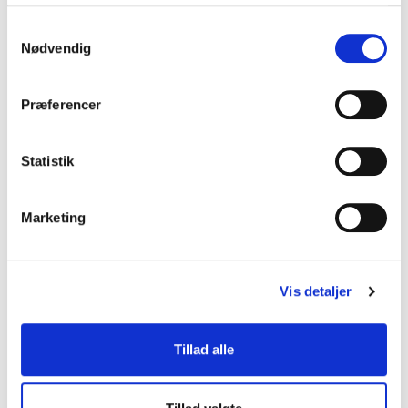
hjælper organisationer med at forstå teknologiens
konsekvenser og potentiale.
Samtykkevalg
Nødvendig
Digital transformation og
Præferencer
innovation
Hvordan omsætter man teknologi til reel
Statistik
forretningsværdi? Dette tema fokuserer på digital
udvikling, innovation og organisatorisk forandring.
Tim Frank Andersen
deler erfaringer fra tech-
Marketing
verdenen og viser, hvordan virksomheder kan skabe
vækst gennem digitalisering og innovation.
Vis detaljer
Cybersikkerhed og digitale trusler
Tillad alle
Digitale angreb og datalækager er blevet en reel risiko
for organisationer i alle størrelser. Dette tema giver
indsigt i, hvordan man styrker sin digitale