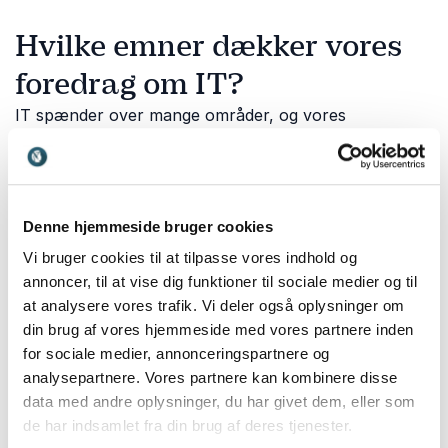
Hvilke emner dækker vores
foredrag om IT?
IT spænder over mange områder, og vores
foredragsholdere kan belyse både de teknologiske,
strategiske og menneskelige aspekter af den digitale
udvikling.
Denne hjemmeside bruger cookies
Vi bruger cookies til at tilpasse vores indhold og
Kunstig intelligens og fremtidens
annoncer, til at vise dig funktioner til sociale medier og til
teknologi
at analysere vores trafik. Vi deler også oplysninger om
AI er en af de mest transformative teknologier i
din brug af vores hjemmeside med vores partnere inden
nyere tid. Dette tema handler om, hvordan kunstig
for sociale medier, annonceringspartnere og
intelligens påvirker arbejdspladser, samfund og
analysepartnere. Vores partnere kan kombinere disse
fremtidens muligheder.
Christiane Vejlø
giver indsigt i
data med andre oplysninger, du har givet dem, eller som
mødet mellem mennesker og kunstig intelligens og
de har indsamlet fra din brug af deres tjenester.