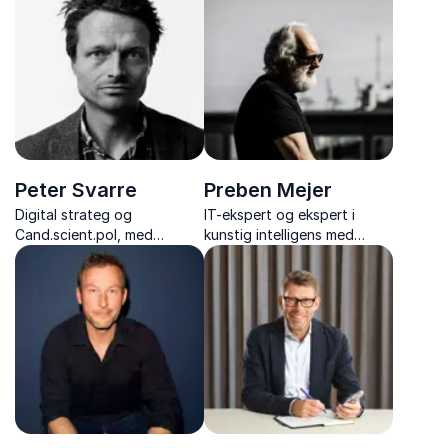
digital omstilling på skoler
og omstilling samt erfaring
og uddannelsesinstitutioner.
fra LEGO, Danfoss og
internationale projekter.
Peter Svarre
Preben Mejer
Digital strateg og
IT-ekspert og ekspert i
Cand.scient.pol, med
kunstig intelligens med
foredrag der gør fremtidens
foredrag om fremtidens
teknologi forståelig – fra AI
teknologi.
og digital etik til strategier,
der ruster din virksomhed.