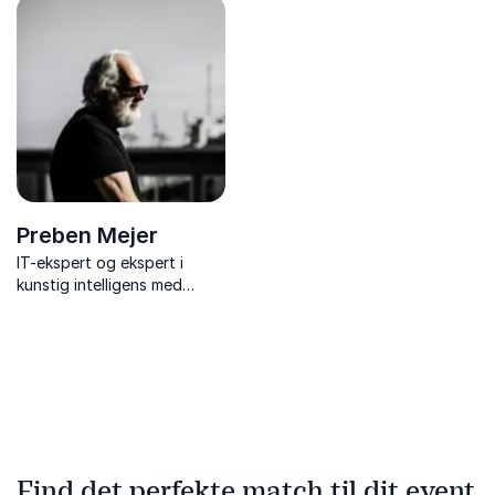
års erfaring i digital kultur
teknologi.
og kommunikation samt
konkrete løsninger til skoler,
forældre, virksomheder og
ledere.
Preben Mejer
IT-ekspert og ekspert i
kunstig intelligens med
foredrag om fremtidens
teknologi.
Find det perfekte match til dit event