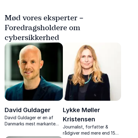
Mød vores eksperter –
Foredragsholdere om
cybersikkerhed
David Guldager
Lykke Møller
David Guldager er en af
Kristensen
Danmarks mest markante
Journalist, forfatter &
eksperter i digitale trends,
rådgiver med mere end 15
gadgets og fremtidens