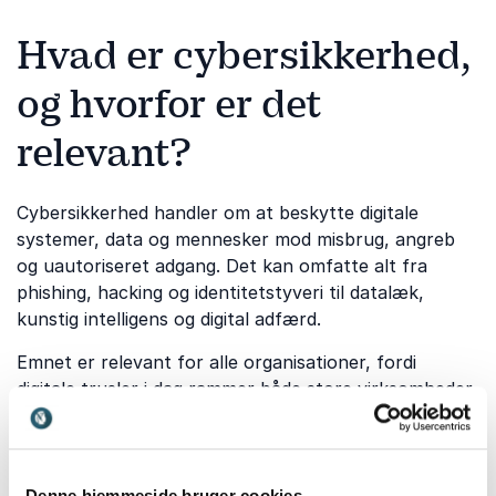
Hvad er cybersikkerhed,
og hvorfor er det
relevant?
Cybersikkerhed handler om at beskytte digitale
systemer, data og mennesker mod misbrug, angreb
og uautoriseret adgang. Det kan omfatte alt fra
phishing, hacking og identitetstyveri til datalæk,
kunstig intelligens og digital adfærd.
Emnet er relevant for alle organisationer, fordi
digitale trusler i dag rammer både store virksomheder,
offentlige institutioner, skoler og private brugere.
Samtidig opstår mange sikkerhedsbrud gennem
menneskelige fejl, uklare rutiner eller manglende
viden. Derfor er foredrag om cybersikkerhed en
Denne hjemmeside bruger cookies