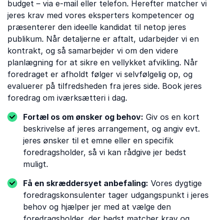
budget – via e-mail eller telefon. Herefter matcher vi
jeres krav med vores eksperters kompetencer og
præsenterer den ideelle kandidat til netop jeres
publikum. Når detaljerne er aftalt, udarbejder vi en
kontrakt, og så samarbejder vi om den videre
planlægning for at sikre en vellykket afvikling. Når
foredraget er afholdt følger vi selvfølgelig op, og
evaluerer på tilfredsheden fra jeres side. Book jeres
foredrag om iværksætteri i dag.
Fortæl os om ønsker og behov:
Giv os en kort
beskrivelse af jeres arrangement, og angiv evt.
jeres ønsker til et emne eller en specifik
foredragsholder, så vi kan rådgive jer bedst
muligt.
Få en skræddersyet anbefaling:
Vores dygtige
foredragskonsulenter tager udgangspunkt i jeres
behov og hjælper jer med at vælge den
foredragsholder, der bedst matcher krav og