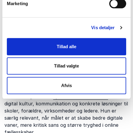
Marketing
Cybersikkerhed udvikler sig i takt med den teknologi,
vi bruger hver dag.
David Guldager
giver et levende
indblik i digitale trends, gadgets og fremtidens
teknologi og viser, hvordan nye muligheder også
Vis detaljer
skaber nye risici. Han gør emnet konkret og relevant
for både medarbejdere og ledere, der vil forstå den
Tillad alle
digitale udvikling bedre.
Tillad valgte
Digital kultur, adfærd og trygge
digitale vaner
Afvis
Mange sikkerhedsudfordringer begynder med
menneskelig adfærd.
Lykke Møller Kristensen
kobler
digital kultur, kommunikation og konkrete løsninger til
skoler, forældre, virksomheder og ledere. Hun er
særlig relevant, når målet er at skabe bedre digitale
vaner, mere kritisk sans og større tryghed i online
fællesskaber.