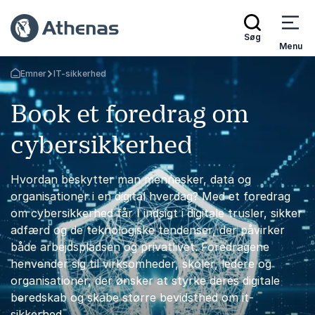
Søg
Menu
Emner
IT-sikkerhed
Tilbage til forsiden
Book et foredrag om
cybersikkerhed
Hvordan beskytter man mennesker, data og
organisationer i en digital hverdag? Med et foredrag
om cybersikkerhed får I indsigt i digitale trusler, sikker
adfærd og de teknologiske tendenser, der påvirker
både arbejdspladsen og privatlivet. Foredragene
henvender sig til virksomheder, skoler, ledere og
organisationer, der ønsker at styrke deres digitale
beredskab og skabe større bevidsthed om it-
sikkerhed.