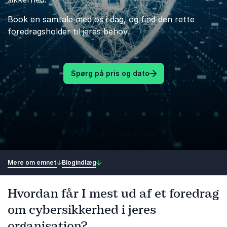
Book en samtale med os i dag, og find den rette
foredragsholder til jeres behov.
Spørg på pris og dato
Mere om emnet
Blogindlæg
Hvordan får I mest ud af et foredrag
om cybersikkerhed i jeres
organisation?