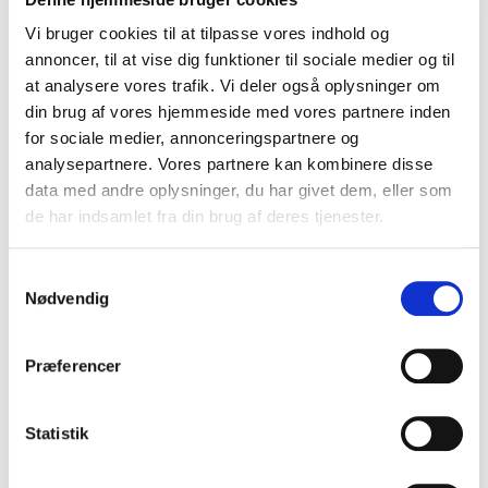
effektiv måde at skabe fælles forståelse, styrke
Vi bruger cookies til at tilpasse vores indhold og
bevidstheden og gøre sikker digital adfærd til en
annoncer, til at vise dig funktioner til sociale medier og til
naturlig del af hverdagen.
at analysere vores trafik. Vi deler også oplysninger om
din brug af vores hjemmeside med vores partnere inden
for sociale medier, annonceringspartnere og
Hvilke emner dækker vores
analysepartnere. Vores partnere kan kombinere disse
data med andre oplysninger, du har givet dem, eller som
foredrag om cybersikkerhed?
de har indsamlet fra din brug af deres tjenester.
Foredrag om cybersikkerhed kan tage udgangspunkt i
både teknologi, adfærd, digital kultur og fremtidens
Samtykkevalg
trusselsbillede. Vores foredragsholdere gør
Nødvendig
komplekse emner forståelige og giver konkrete råd,
som kan styrke den digitale sikkerhed i praksis.
Præferencer
Digitale trends, teknologi og
Statistik
sikkerhed