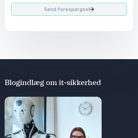
Send forespørgsel
Blogindlæg om it-sikkerhed