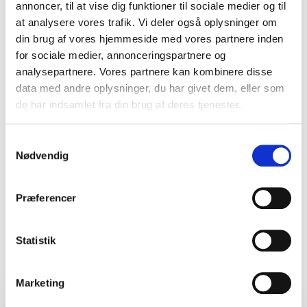
annoncer, til at vise dig funktioner til sociale medier og til
Mikkel Johansen
Middelfart Erhvervscenter
at analysere vores trafik. Vi deler også oplysninger om
din brug af vores hjemmeside med vores partnere inden
for sociale medier, annonceringspartnere og
analysepartnere. Vores partnere kan kombinere disse
data med andre oplysninger, du har givet dem, eller som
5
God dialog før, under og efter som sikrede, at vi 'fik
ud af
5
de har indsamlet fra din brug af deres tjenester.
hvad vi forventede' og så TRs oplæg talte ind i,
hvad vi arbejder med organisatorisk.
Samtykkevalg
Bjørk
Nødvendig
BIOFOS
+
Vis alle 5 anmeldelser
Bedømt
5.00
/5 baseret på
5
kundeanmeldelser
Præferencer
5
Thomas' nærvær og evne til at kommunikere klart og
ud af
5
Statistik
troværdigt var enestående - især når mediet var
webinar. Deltagerne roste ham til skyerne og har
givet ham topkarakter.
Foredrag
Marketing
Janne Krogsbøll