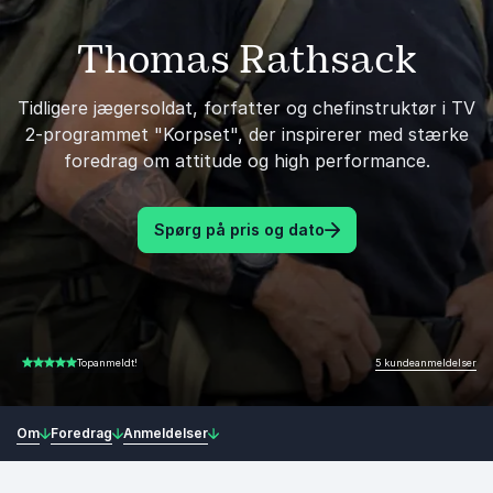
Thomas Rathsack
Tidligere jægersoldat, forfatter og chefinstruktør i TV
2-programmet "Korpset", der inspirerer med stærke
foredrag om attitude og high performance.
Spørg på pris og dato
5 kundeanmeldelser
Topanmeldt!
5.00 ud af 5
Om
Foredrag
Anmeldelser