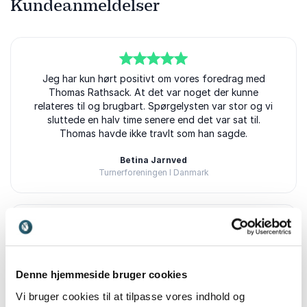
Kundeanmeldelser
5
ud af
Jeg har kun hørt positivt om vores foredrag med
5
Thomas Rathsack. At det var noget der kunne
relateres til og brugbart. Spørgelysten var stor og vi
sluttede en halv time senere end det var sat til.
Thomas havde ikke travlt som han sagde.
Betina Jarnved
Turnerforeningen I Danmark
5
ud af
Thomas var utrolig autentisk, brændte igennem og
5
også rigtig god til at håndtere de mange forskellige
typer af tilhørere. Han er meget imødekommende og
Denne hjemmeside bruger cookies
en super fin fyr.
Vi bruger cookies til at tilpasse vores indhold og