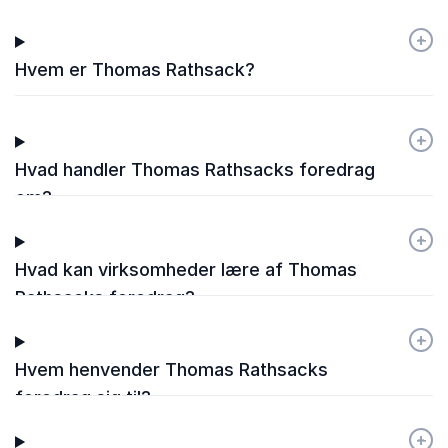
+
-
Hvem er Thomas Rathsack?
+
-
Hvad handler Thomas Rathsacks foredrag
om?
+
-
Hvad kan virksomheder lære af Thomas
Rathsacks foredrag?
+
-
Hvem henvender Thomas Rathsacks
foredrag sig til?
+
-