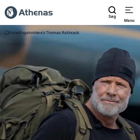
Søg
Menu
Foredragsholdere
Thomas Rathsack
Tilbage til forsiden