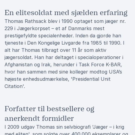
En elitesoldat med sjælden erfaring
Thomas Rathsack blev i 1990 optaget som jæger nr.
229 i Jægerkorpset – et af Danmarks mest
prestigefyldte specialenheder. Inden da gjorde han
tjeneste i Den Kongelige Livgarde fra 1985 til 1990. I
alt har Thomas tilbragt over 11 år som aktiv
jægersoldat. Han har deltaget i specialoperationer i
Afghanistan og Irak, herunder i Task Force K-BAR,
hvor han sammen med sine kolleger modtog USA’s
højeste enhedsudmærkelse, 'Presidential Unit
Citation'.
Forfatter til bestsellere og
anerkendt formidler
I 2009 udgav Thomas sin selvbiografi 'Jæger – i krig
med eliten', som solgte over 400.000 eksemplarer og