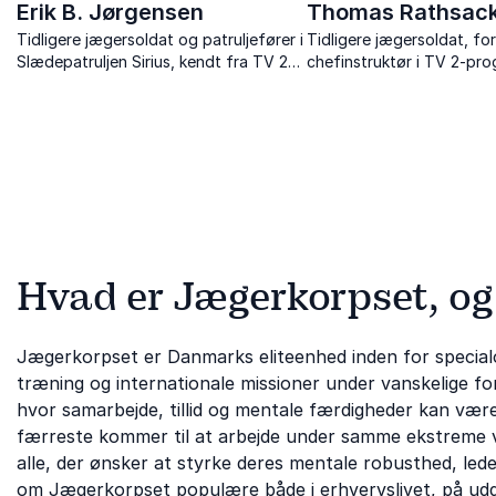
Erik B. Jørgensen
Thomas Rathsac
Tidligere jægersoldat og patruljefører i
Tidligere jægersoldat, fo
Slædepatruljen Sirius, kendt fra TV 2-
chefinstruktør i TV 2-pr
seersuccesen “Korpset” og som
"Korpset", der inspirerer
forfatter, der med friluftsliv inspirerer
foredrag om attitude og 
samarbejde.
performance.
Hvad er Jægerkorpset, og 
Jægerkorpset er Danmarks eliteenhed inden for specialo
træning og internationale missioner under vanskelige fo
hvor samarbejde, tillid og mentale færdigheder kan vær
færreste kommer til at arbejde under samme ekstreme vi
alle, der ønsker at styrke deres mentale robusthed, led
om Jægerkorpset populære både i erhvervslivet, på udd