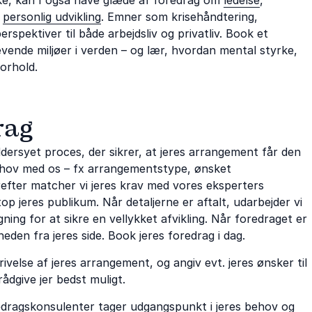
g
personlig udvikling
. Emner som krisehåndtering,
spektiver til både arbejdsliv og privatliv. Book et
ævende miljøer i verden – og lær, hvordan mental styrke,
forhold.
rag
ersyet proces, der sikrer, at jeres arrangement får den
 behov med os – fx arrangementstype, ønsket
erefter matcher vi jeres krav med vores eksperters
p jeres publikum. Når detaljerne er aftalt, udarbejder vi
ing for at sikre en vellykket afvikling. Når foredraget er
heden fra jeres side. Book jeres foredrag i dag.
ivelse af jeres arrangement, og angiv evt. jeres ønsker til
rådgive jer bedst muligt.
edragskonsulenter tager udgangspunkt i jeres behov og