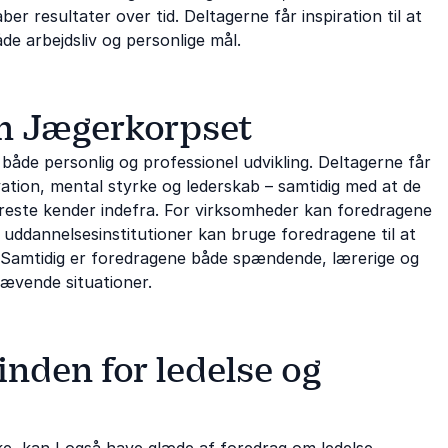
r resultater over tid. Deltagerne får inspiration til at
de arbejdsliv og personlige mål.
om Jægerkorpset
både personlig og professionel udvikling. Deltagerne får
ation, mental styrke og lederskab – samtidig med at de
rreste kender indefra. For virksomheder kan foredragene
 uddannelsesinstitutioner kan bruge foredragene til at
ing. Samtidig er foredragene både spændende, lærerige og
rævende situationer.
inden for ledelse og
rke, kan I også have glæde af foredrag om
ledelse
,