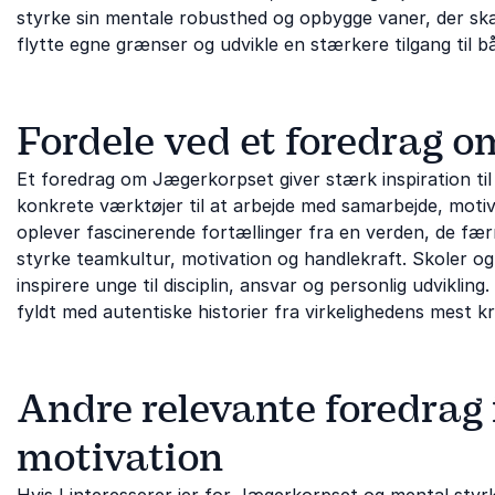
styrke sin mentale robusthed og opbygge vaner, der skabe
flytte egne grænser og udvikle en stærkere tilgang til bå
Fordele ved et foredrag 
Et foredrag om Jægerkorpset giver stærk inspiration til 
konkrete værktøjer til at arbejde med samarbejde, motiv
oplever fascinerende fortællinger fra en verden, de fæ
styrke teamkultur, motivation og handlekraft. Skoler og
inspirere unge til disciplin, ansvar og personlig udvikl
fyldt med autentiske historier fra virkelighedens mest k
Andre relevante foredrag 
motivation
Hvis I interesserer jer for Jægerkorpset og mental sty