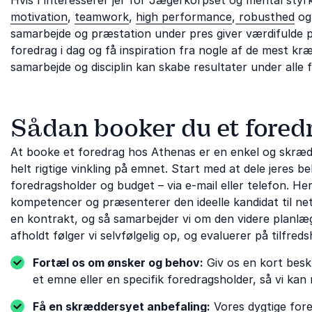
motivation
,
teamwork
,
high performance
,
robusthed
o
samarbejde og præstation under pres giver værdifulde per
foredrag i dag og få inspiration fra nogle af de mest kr
samarbejde og disciplin kan skabe resultater under alle 
Sådan booker du et fored
At booke et foredrag hos Athenas er en enkel og skrædd
helt rigtige vinkling på emnet. Start med at dele jeres
foredragsholder og budget – via e-mail eller telefon. H
kompetencer og præsenterer den ideelle kandidat til neto
en kontrakt, og så samarbejder vi om den videre planlægn
afholdt følger vi selvfølgelig op, og evaluerer på tilfreds
Fortæl os om ønsker og behov:
Giv os en kort beskr
et emne eller en specifik foredragsholder, så vi kan 
Få en skræddersyet anbefaling:
Vores dygtige for