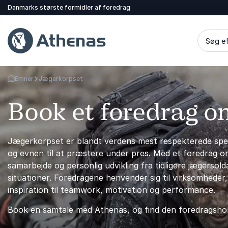
Danmarks største formidler af foredrag
Søg ef
Emner
Jægerkorpset
Tilbage til forsiden
Book et foredrag 
Jægerkorpset er blandt verdens mest respekterede speci
og evnen til at præstere under pres. Med et foredrag om
samarbejde og personlig udvikling fra tidligere jægerso
situationer. Foredragene henvender sig til virksomheder
inspiration til teamwork, motivation og performance.
Book en samtale med Athenas, og find den foredragshold