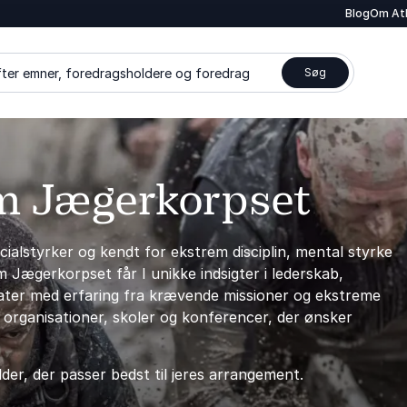
Blog
Om At
ter emner, foredragsholdere og foredrag
Søg
om Jægerkorpset
alstyrker og kendt for ekstrem disciplin, mental styrke
 Jægerkorpset får I unikke indsigter i lederskab,
ldater med erfaring fra krævende missioner og ekstreme
, organisationer, skoler og konferencer, der ønsker
er, der passer bedst til jeres arrangement.