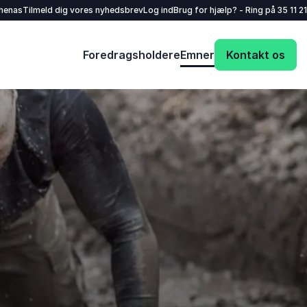
henas
Tilmeld dig vores nyhedsbrev
Log ind
Brug for hjælp? - Ring på
35 11 21
Foredragsholdere
Emner
Kontakt os
Dit navn
*
E-mail
*
Dit telefonnummer