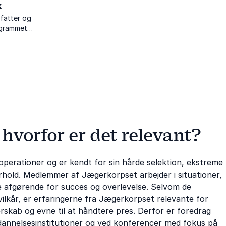
k
rfatter og
ogrammet
 med stærke
high
hvorfor er det relevant?
perationer og er kendt for sin hårde selektion, ekstreme
rhold. Medlemmer af Jægerkorpset arbejder i situationer,
e afgørende for succes og overlevelse. Selvom de
lkår, er erfaringerne fra Jægerkorpset relevante for
erskab og evne til at håndtere pres. Derfor er foredrag
annelsesinstitutioner og ved konferencer med fokus på