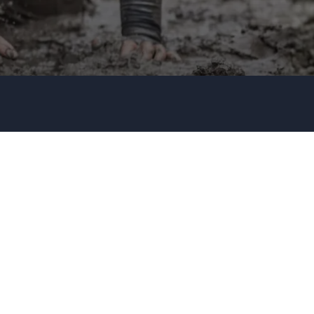
Firma / Organisation
Evt. detaljer om dit arrangement
Send forespørgsel
Eller ring
35 11 21 31