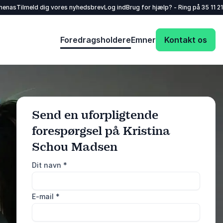
henas
Tilmeld dig vores nyhedsbrev
Log ind
Brug for hjælp? - Ring på
35 11 21
Foredragsholdere
Emner
Kontakt os
Send en uforpligtende
forespørgsel på Kristina
Schou Madsen
: @Model.ProfileF
Send forespørgsel
Dit navn
*
Eller ring
E-mail
*
35 11 21 31