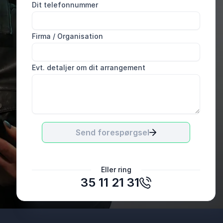
Dit telefonnummer
Firma / Organisation
Evt. detaljer om dit arrangement
Send forespørgsel
Brian Diemer-Marcussen
Eller ring
Dansk Ejendomsmæglerforening kreds 8
35 11 21 31