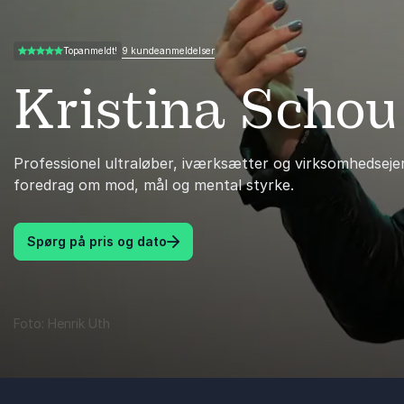
9 kundeanmeldelser
Topanmeldt!
5.00 ud af 5
Kristina Scho
Professionel ultraløber, iværksætter og virksomhedseje
foredrag om mod, mål og mental styrke.
Spørg på pris og dato
Foto: Henrik Uth