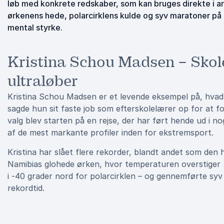
løb med konkrete redskaber, som kan bruges direkte i ar
ørkenens hede, polarcirklens kulde og syv maratoner på s
mental styrke.
Kristina Schou Madsen – Skolel
ultraløber
Kristina Schou Madsen er et levende eksempel på, hvad det
sagde hun sit faste job som efterskolelærer op for at f
valg blev starten på en rejse, der har ført hende ud i n
af de mest markante profiler inden for ekstremsport.
Kristina har slået flere rekorder, blandt andet som den
Namibias glohede ørken, hvor temperaturen overstiger 
i -40 grader nord for polarcirklen – og gennemførte sy
rekordtid.