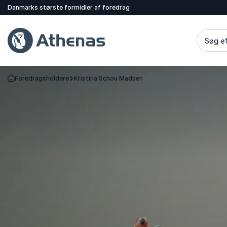
Danmarks største formidler af foredrag
Søg ef
Foredragsholdere
Kristina Schou Madsen
Tilbage til forsiden