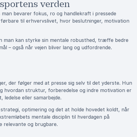
msportens verden
an man bevarer fokus, ro og handlekraft i pressede
førbare til erhvervslivet, hvor beslutninger, motivation
dan man kan styrke sin mentale robusthed, træffe bedre
mål – også når vejen bliver lang og udfordrende.
er, der følger med at presse sig selv til det yderste. Hun
 hvordan struktur, forberedelse og indre motivation er
 ledelse eller samarbejde.
rategi, optimering og det at holde hovedet koldt, når
ekstremløbets mentale disciplin til hverdagen på
de relevante og brugbare.