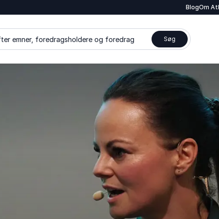
Blog
Om At
ter emner, foredragsholdere og foredrag
Søg