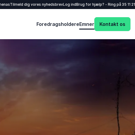
henas
Tilmeld dig vores nyhedsbrev
Log ind
Brug for hjælp? - Ring på
35 11 21
Foredragsholdere
Emner
Kontakt os
Dit navn
*
E-mail
*
Dit telefonnummer