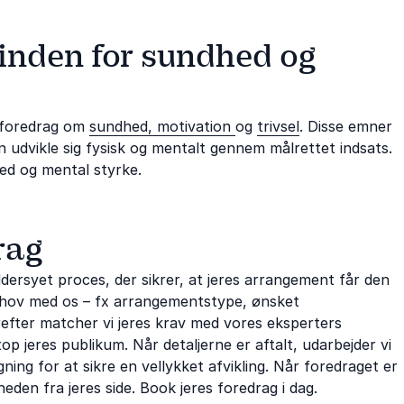
 inden for sundhed og
f foredrag om
sundhed,
motivation
og
trivsel
. Disse emner
 udvikle sig fysisk og mentalt gennem målrettet indsats.
hed og mental styrke.
rag
ersyet proces, der sikrer, at jeres arrangement får den
 behov med os – fx arrangementstype, ønsket
erefter matcher vi jeres krav med vores eksperters
p jeres publikum. Når detaljerne er aftalt, udarbejder vi
ing for at sikre en vellykket afvikling. Når foredraget er
heden fra jeres side. Book jeres foredrag i dag.