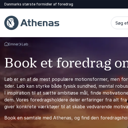
Danmarks største formidler af foredrag
Søg ef
Emner
Løb
Tilbage til forsiden
Book et foredrag o
Løb er en af de mest populære motionsformer, men for
tider. Løb kan styrke både fysisk sundhed, mental robus
I inspiration til at sætte ambitiøse mål, finde motivation
dem. Vores foredragsholdere deler erfaringer fra alt f
giver konkrete værktøjer til at skabe vedvarende motiv
Book en samtale med Athenas, og find den foredragshold