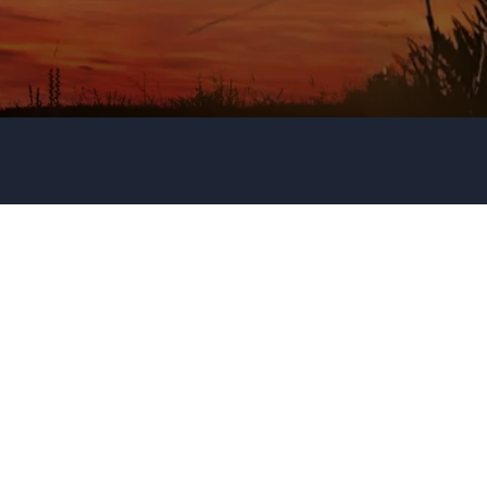
Firma / Organisation
Evt. detaljer om dit arrangement
Send forespørgsel
Eller ring
35 11 21 31