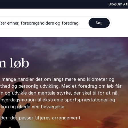
Blog
Om At
ter emner, foredragsholdere og foredrag
Søg
m løb
 mange handler det om langt mere end kilometer og
thed og personlig udvikling. Med et foredrag om løb får
en og udvikle den mentale styrke, der skal til for at nå
ra hverdagsmotion til ekstreme sportspræstationer og
ation og glæde ved bevægelse.
er, der passer til jeres arrangement.