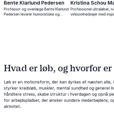
Bente Klarlund Pedersen
Kristina Schou M
Professor og overlæge Bente Klarlund
Professionel ultraløber, 
Pedersen leverer humoristiske og
virksomhedsejer med insp
inspirerende foredrag om sundhed,
foredrag om mod, mål og
motion og livskvalitet.
styrke.
Hvad er løb, og hvorfor er
Løb er en motionsform, der kan dyrkes af næsten alle, ua
styrker kredsløb, muskler, mental sundhed og generel liv
håndtere stress, skabe struktur i hverdagen og opnå per
for arbejdspladser, der ønsker sundere medarbejdere, og
aktivitet.