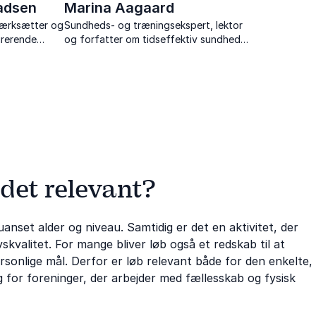
adsen
Marina Aagaard
iværksætter og
Sundheds- og træningsekspert, lektor
irerende
og forfatter om tidseffektiv sundhed
 mental
og træning, trivsel og motivation i
fritid og på job.
 det relevant?
nset alder og niveau. Samtidig er det en aktivitet, der
skvalitet. For mange bliver løb også et redskab til at
sonlige mål. Derfor er løb relevant både for den enkelte,
 for foreninger, der arbejder med fællesskab og fysisk