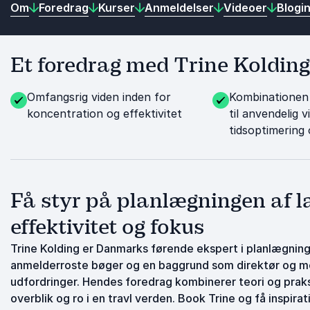
Om
Foredrag
Kurser
Anmeldelser
Videoer
Blogi
Et foredrag med Trine Kolding 
Omfangsrig viden inden for
Kombinationen 
koncentration og effektivitet
til anvendelig 
tidsoptimering
Få styr på planlægningen af la
effektivitet og fokus
Trine Kolding er Danmarks førende ekspert i planlægning,
anmelderroste bøger og en baggrund som direktør og mor t
udfordringer. Hendes foredrag kombinerer teori og praksi
overblik og ro i en travl verden. Book Trine og få inspir