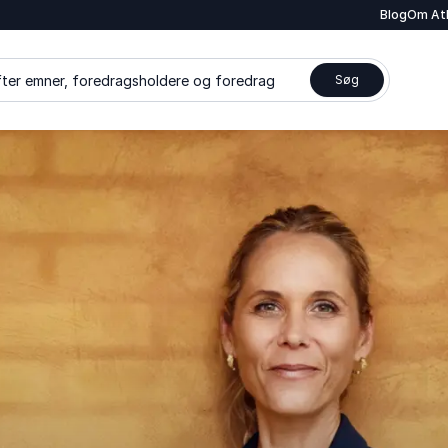
Blog
Om At
ter emner, foredragsholdere og foredrag
Søg