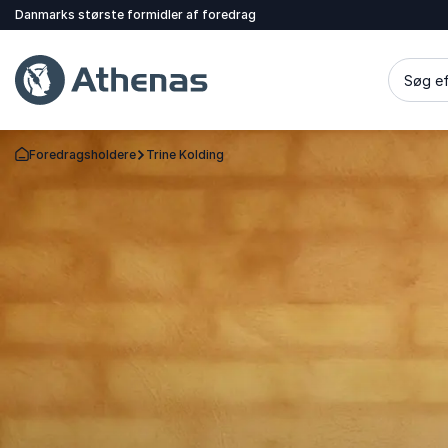
Danmarks største formidler af foredrag
Søg ef
Foredragsholdere
Trine Kolding
Tilbage til forsiden