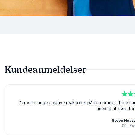
Kundeanmeldelser
5
ud af
Der var mange positive reaktioner på foredraget. Trine har
5
med til at gøre fo
Steen Hesse
FSL Kre