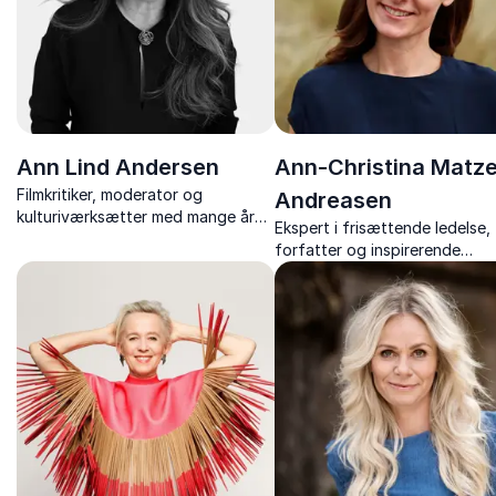
Ann Lind Andersen
Ann-Christina Matz
Filmkritiker, moderator og
Andreasen
kulturiværksætter med mange års
Ekspert i frisættende ledelse,
erfaring fra tv, medier og live-
forfatter og inspirerende
scener.
foredragsholder