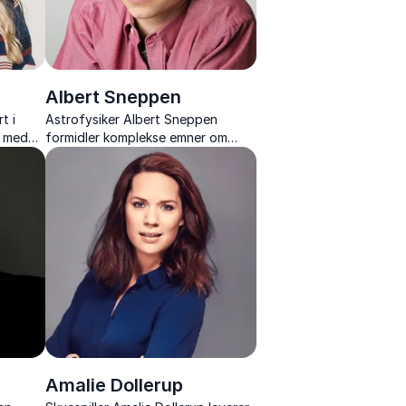
Albert Sneppen
t i
Astrofysiker Albert Sneppen
g med
formidler komplekse emner om
– få
universet, sorte huller og
kosmologi med både passion og
forståelighed.
Amalie Dollerup