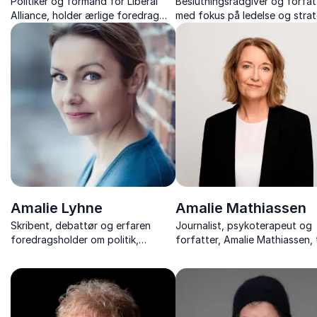
Politiker og formand for Liberal
Beslutningsrådgiver og forfat
Alliance, holder ærlige foredrag
med fokus på ledelse og strat
om ansvar, personlig udvikling og
der ruster jer til fremtidens
ledelse – baseret på egne
arbejdsmarked med nærvære
erfaringer fra dansk politik.
og lærende foredrag.
Amalie Lyhne
Amalie Mathiassen
Skribent, debattør og erfaren
Journalist, psykoterapeut og
foredragsholder om politik,
forfatter, Amalie Mathiassen, 
samfund, ligestilling og offentlig
ærligt og stærkt om svigt,
debat, der åbner for refleksion og
dobbeltliv og vejen tilbage.
nødvendig dialog.