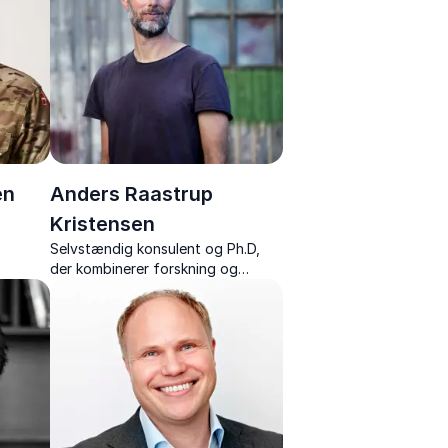
en
Anders Raastrup
Kristensen
Selvstændig konsulent og Ph.D,
e,
der kombinerer forskning og
relse –
formidling i foredrag om
 og
selvledelse og balance i arbejde-
og privatliv