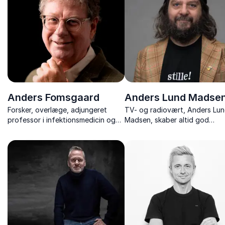
Anders Fomsgaard
Anders Lund Madse
Forsker, overlæge, adjungeret
TV- og radiovært, Anders Lu
professor i infektionsmedicin og
Madsen, skaber altid god
bestsellerforfatter. En af
stemning. Book ham til foredr
Danmarks mest markante
quiz eller som vært – intelligen
formidlere om virus og vacciner.
erfaren og aldrig kedelig.