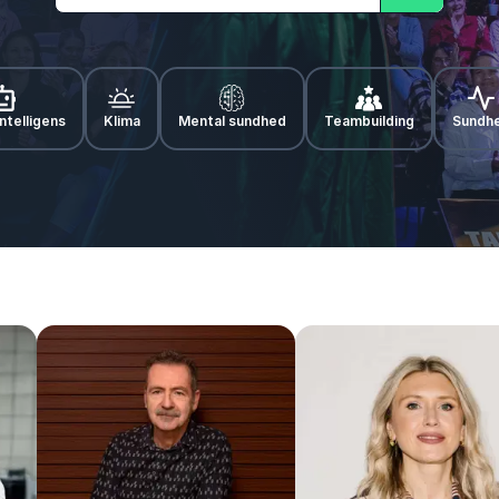
Søg
ntelligens
Klima
Mental sundhed
Teambuilding
Sundh