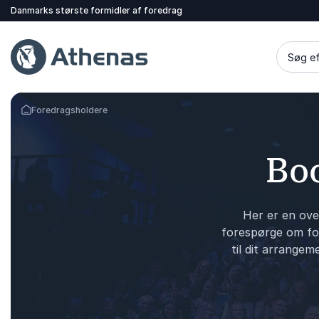
Danmarks største formidler af foredrag
Søg ef
Foredragsholdere
Tilbage til forsiden
Boo
Her er en ove
forespørge om for
til dit arrangem