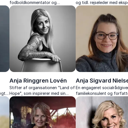
fodboldkommentator og
og tidl. rejseleder med ekspe
r.
forfatter, Andreas Kraul, formidler
Rusland og Ukraine
fodboldens historie og nutid med
indsigt, passion og personlige
oplevelser.
Anja Ringgren Lovén
Anja Sigvard Niels
Stifter af organisationen "Land of
En engageret socialrådgiver
ygt,
Hope", som inspirerer med sin
familiekonsulent og forfatt
færd,
modige kamp for Afrikas børn – et
med anerkendende pædago
i
foredrag om håb, vilje og
forskning styrker selvværd
menneskelighed.
temperamentsfulde og sår
børn.