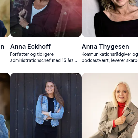
en
Anna Eckhoff
Anna Thygesen
Forfatter og tidligere
Kommunikationsrådgiver o
administrationschef med 15 års
podcastvært, leverer skar
erfaring fra verdens
sjove foredrag om brandin
brændpunkter, formidler ærlige og
kommunikation – med erfari
stærke fortællinger, der rører,
toppen af dansk erhvervsli
udfordrer og inspirerer.
mediebranchen.