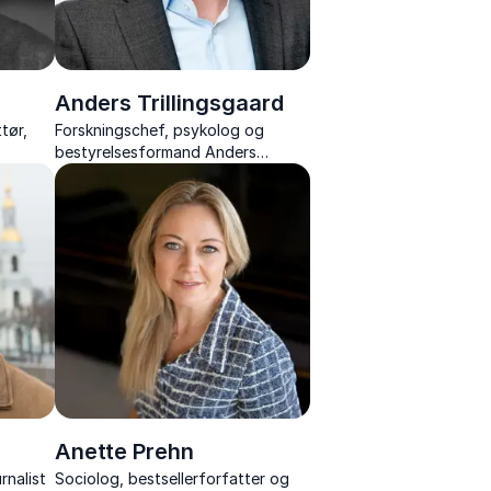
Anders Trillingsgaard
tør,
Forskningschef, psykolog og
bestyrelsesformand Anders
tisk
Trillingsgaard leverer lærerige
n, ADHD
foredrag om ledelse, ledergrupper
og samarbejde.
Anette Prehn
rnalist
Sociolog, bestsellerforfatter og