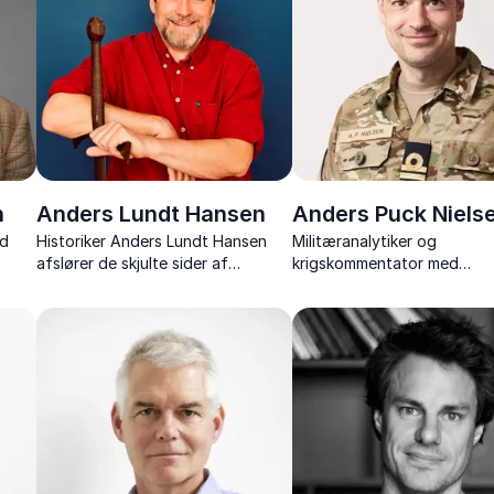
n
Anders Lundt Hansen
Anders Puck Niels
nd
Historiker Anders Lundt Hansen
Militæranalytiker og
afslører de skjulte sider af
krigskommentator med
ag,
Danmarks historie og udfordrer
omfattende indsigt i Ukrain
t,
myterne om vikingetiden.
Rusland og moderne krigsfø
kendt fra medier, podcasts
YouTube.