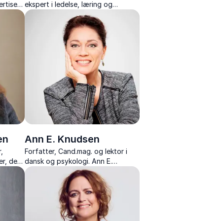
rtise i
ekspert i ledelse, læring og
vaneændring
en
Ann E. Knudsen
,
Forfatter, Cand.mag. og lektor i
er, der
dansk og psykologi. Ann E.
gik og
Knudsen formidler neuropsykologi
et hos
og pædagogik med indsigt og
bare
humor.