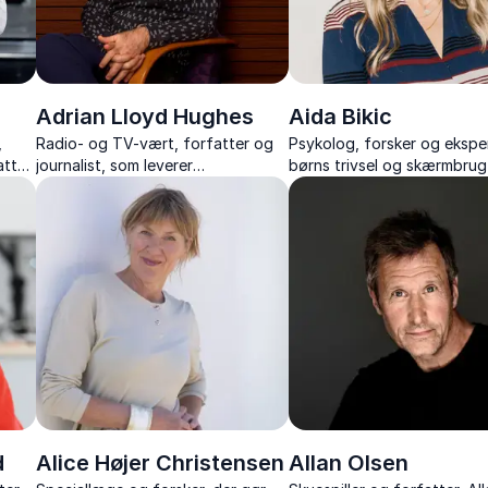
Adrian Lloyd Hughes
Aida Bikic
,
Radio- og TV-vært, forfatter og
Psykolog, forsker og eksper
tter,
journalist, som leverer
børns trivsel og skærmbru
om
underholdende foredrag om kunst,
stærk forskningsbaggrund 
kultur og sprog – altid med humor
viden og værktøjer til
 med
og skarpe pointer.
følelsesregulering og
grænsesætning.
d
Alice Højer Christensen
Allan Olsen