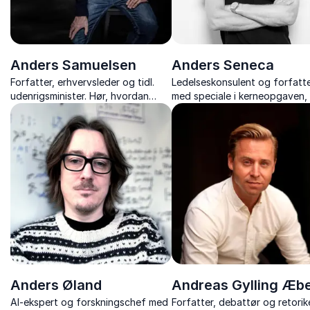
Anders Samuelsen
Anders Seneca
Forfatter, erhvervsleder og tidl.
Ledelseskonsulent og forfatt
udenrigsminister. Hør, hvordan
med speciale i kerneopgaven,
fællesskab, værdier og
fokus på hvordan vi kommer f
handlekraft gør Danmark til et
hensigt til handling, og fra
samfund, der lykkes mod alle odds.
standarder til succes.
Anders Øland
Andreas Gylling Æbe
AI-ekspert og forskningschef med
Forfatter, debattør og retorik