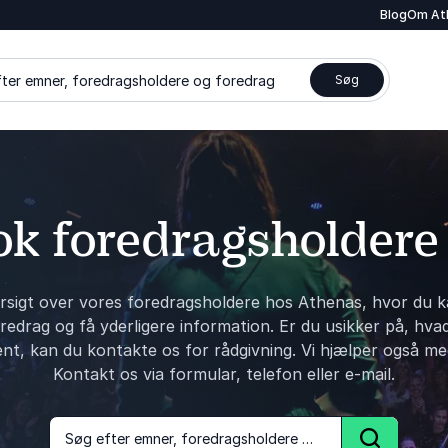
Blog
Om At
ter emner, foredragsholdere og foredrag
Søg
k foredragsholdere
rsigt over vores foredragsholdere hos Athenas, hvor du k
edrag og få yderligere information. Er du usikker på, hva
ent, kan du kontakte os for rådgivning. Vi hjælper også me
Kontakt os via formular, telefon eller e-mail.
Søg efter emner, foredragsholdere og foredrag