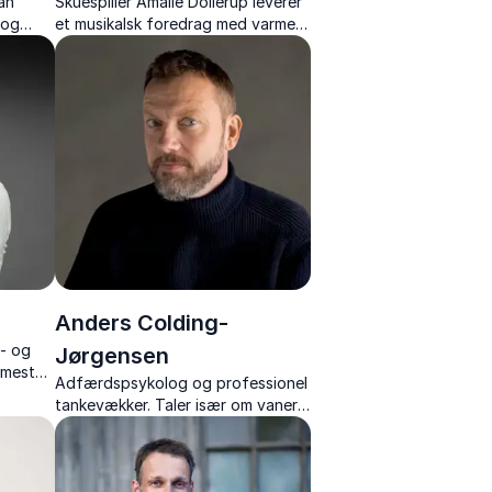
lan
Skuespiller Amalie Dollerup leverer
 og
et musikalsk foredrag med varme,
vet,
kendte sange og levende historier.
andring.
Anders Colding-
h- og
Jørgensen
 mest
Adfærdspsykolog og professionel
re om
tankevækker. Taler især om vaner,
ter til
adfærd og menneskers forhold til
teknologi og AI.