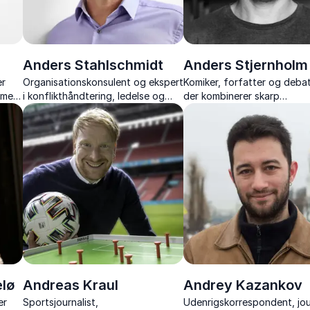
Anders Stahlschmidt
Anders Stjernholm
er
Organisationskonsulent og ekspert
Komiker, forfatter og debat
 med
i konflikthåndtering, ledelse og
der kombinerer skarp
ra
samarbejdskultur
samfundskritik med humoris
kant i foredrag om religio
og politik.
lø
Andreas Kraul
Andrey Kazankov
er
Sportsjournalist,
Udenrigskorrespondent, jou