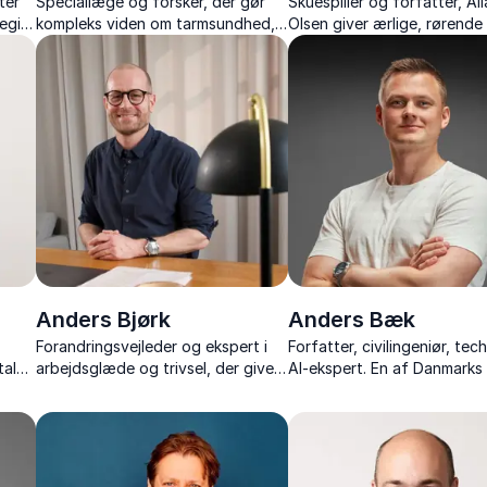
ter
Speciallæge og forsker, der gør
Skuespiller og forfatter, Al
egi,
kompleks viden om tarmsundhed,
Olsen giver ærlige, rørende
IBS og mikrobiomet konkret og
humoristiske foredrag om li
nde
brugbar.
alkoholisme og vejen til for
Anders Bjørk
Anders Bæk
Forandringsvejleder og ekspert i
Forfatter, civilingeniør, tec
taler
arbejdsglæde og trivsel, der giver
AI-ekspert. En af Danmarks
sin ekspertise på håndtering af
benyttede foredragsholde
forandringer med nærvær, humor
kunstig intelligens og forfat
og værktøjer.
bestselleren "AI-epoken"