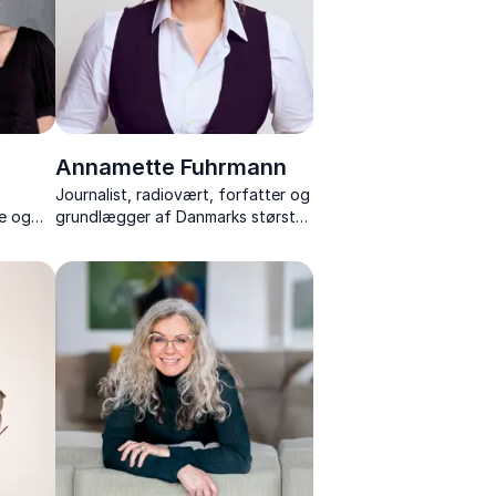
Annamette Fuhrmann
g
Journalist, radiovært, forfatter og
pe og
grundlægger af Danmarks største
g og
menopause-community på
ng fra
Instagram, fortæller om
v og
overgangsalderen gennem humor
og ærlighed.