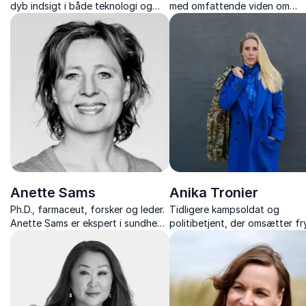
dyb indsigt i både teknologi og
med omfattende viden om
kreative brancher.
identitet, diversitet og værdie
Anette Sams
Anika Tronier
Ph.D., farmaceut, forsker og leder.
Tidligere kampsoldat og
Anette Sams er ekspert i sundhed,
politibetjent, der omsætter fr
sukker og biologik – og en unik
mod og ansvar til konkret ad
formidler med stor
kultur og psykologisk tryghed 
gennemslagskraft.
organisationer.