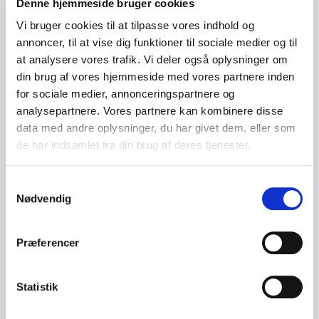
Denne hjemmeside bruger cookies
sandheden.
Vi bruger cookies til at tilpasse vores indhold og
annoncer, til at vise dig funktioner til sociale medier og til
at analysere vores trafik. Vi deler også oplysninger om
Hvorfor booke Camilla Stampe?
din brug af vores hjemmeside med vores partnere inden
Et foredrag med Camilla Stampe er en gennemgang
for sociale medier, annonceringspartnere og
af dansk politik og journalistiske processer. Hun giver
analysepartnere. Vores partnere kan kombinere disse
eksempler på interviews og historier, der har sat
data med andre oplysninger, du har givet dem, eller som
dagsordenen i Danmark, og hun åbner for
de har indsamlet fra din brug af deres tjenester.
diskussionen om, hvorvidt vi altid kan stole på de
påstande, der florerer i den offentlige debat.
Samtykkevalg
Nødvendig
Book Camilla Stampe til dit næste
Præferencer
arrangement
Camilla Stampe formår at gøre politiske analyser
Statistik
levende og vedkommende. Hendes kombination af
erfaring, nysgerrighed og formidlingsevne gør hende