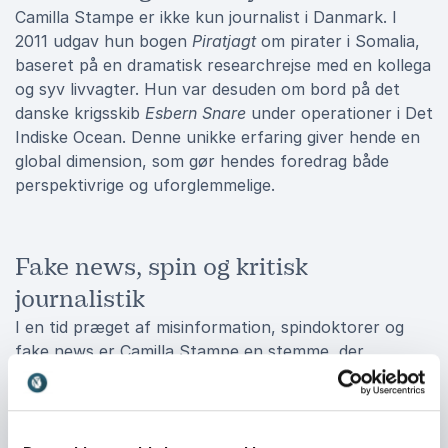
Camilla Stampe er ikke kun journalist i Danmark. I
2011 udgav hun bogen
Piratjagt
om pirater i Somalia,
baseret på en dramatisk researchrejse med en kollega
og syv livvagter. Hun var desuden om bord på det
danske krigsskib
Esbern Snare
under operationer i Det
Indiske Ocean. Denne unikke erfaring giver hende en
global dimension, som gør hendes foredrag både
perspektivrige og uforglemmelige.
Fake news, spin og kritisk
journalistik
I en tid præget af misinformation, spindoktorer og
fake news er Camilla Stampe en stemme, der
insisterer på fakta og kritiske spørgsmål. Hun deler
ærligt – og ofte med humor – hvordan det er at
navigere i et landskab, hvor politikere og medier
konstant udfordrer hinandens versioner af