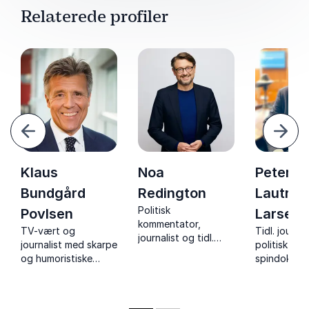
Relaterede profiler
orrige
Næst
Klaus
Noa
Peter
Bundgård
Redington
Lautrup
Politisk
Povlsen
Larsen
kommentator,
TV-vært og
Tidl. journal
journalist og tidl.
journalist med skarpe
politisk ana
spindoktor med
og humoristiske
spindoktor 
skarpe analyser af
foredrag om politik,
jer skarpe a
dansk politik og
magt og medier.
historiske i
medier
underholde